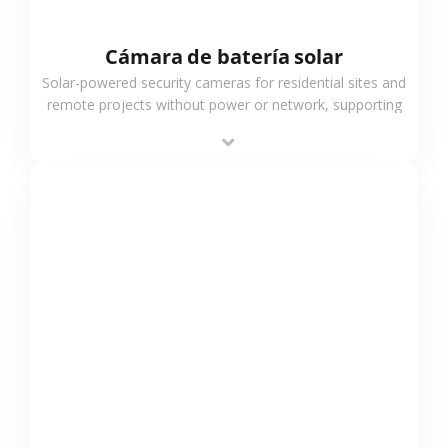
Cámara de batería solar
Solar-powered security cameras for residential sites and
remote projects without power or network, supporting
low-power operation, 4G or WiFi connection and
outdoor monitoring.
VER MÁS