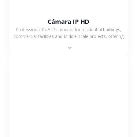
Cámara IP HD
Professional PoE IP cameras for residential buildings,
commercial facilities and Middle-scale projects, offering
stable performance, high compatibility and OEM & ODM
support.
VER MÁS