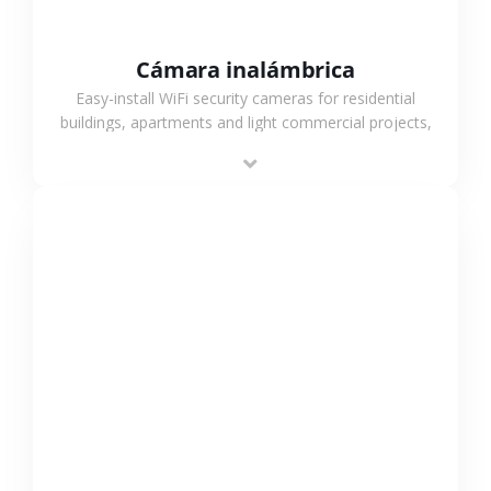
Cámara inalámbrica
Easy-install WiFi security cameras for residential
buildings, apartments and light commercial projects,
providing flexible deployment and cost-effective
surveillance solutions.
VER MÁS