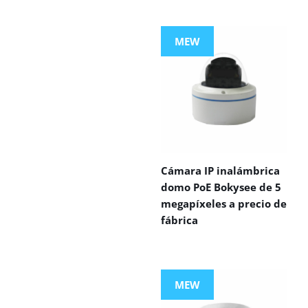
MEW
Cámara IP inalámbrica
domo PoE Bokysee de 5
megapíxeles a precio de
fábrica
MEW