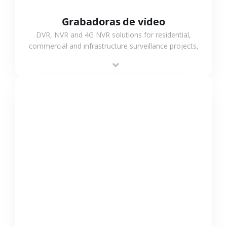
Grabadoras de vídeo
DVR, NVR and 4G NVR solutions for residential,
commercial and infrastructure surveillance projects,
supporting stable recording and system integration.
VER MÁS