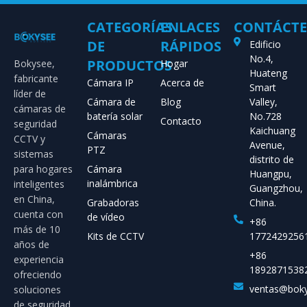
CATEGORÍAS
ENLACES
CONTÁCT
DE
RÁPIDOS
Edificio
No.4,
PRODUCTOS
Bokysee,
Hogar
Huateng
fabricante
Cámara IP
Acerca de
Smart
líder de
Cámara de
Blog
Valley,
cámaras de
batería solar
No.728
Contacto
seguridad
Kaichuang
Cámaras
CCTV y
Avenue,
PTZ
sistemas
distrito de
para hogares
Cámara
Huangpu,
inalámbrica
inteligentes
Guangzhou,
en China,
Grabadoras
China.
cuenta con
de vídeo
+86
más de 10
Kits de CCTV
1772429256
años de
+86
experiencia
1892871538
ofreciendo
ventas@bok
soluciones
de seguridad