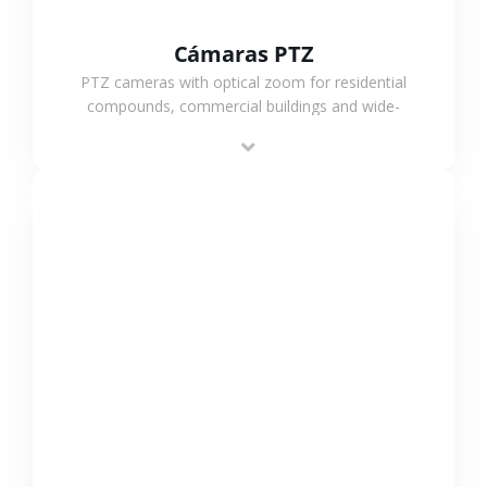
Cámaras PTZ
PTZ cameras with optical zoom for residential
compounds, commercial buildings and wide-
area projects, enabling long-distance
monitoring and flexible coverage.
VER MÁS