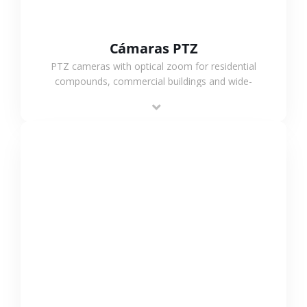
Cámaras PTZ
PTZ cameras with optical zoom for residential
compounds, commercial buildings and wide-
area projects, enabling long-distance
monitoring and flexible coverage.
VER MÁS