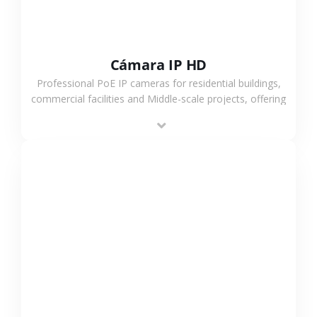
Cámara IP HD
Professional PoE IP cameras for residential buildings,
commercial facilities and Middle-scale projects, offering
stable performance, high compatibility and OEM & ODM
support.
VER MÁS