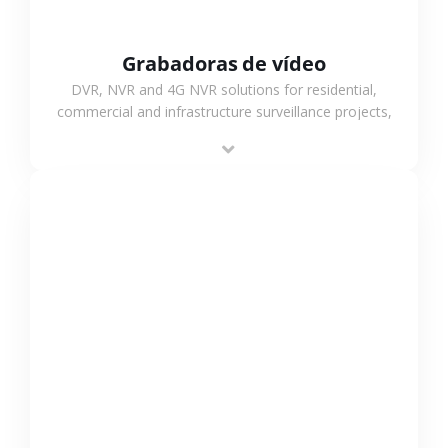
Grabadoras de vídeo
DVR, NVR and 4G NVR solutions for residential,
commercial and infrastructure surveillance projects,
supporting stable recording and system integration.
VER MÁS