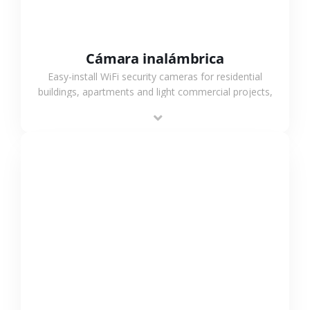
Cámara inalámbrica
Easy-install WiFi security cameras for residential
buildings, apartments and light commercial projects,
providing flexible deployment and cost-effective
surveillance solutions.
VER MÁS