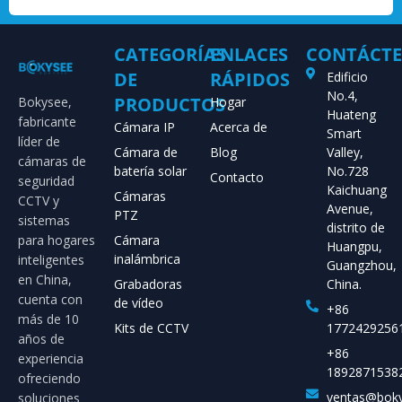
CATEGORÍAS
ENLACES
CONTÁCT
DE
RÁPIDOS
Edificio
No.4,
PRODUCTOS
Bokysee,
Hogar
Huateng
fabricante
Cámara IP
Acerca de
Smart
líder de
Cámara de
Blog
Valley,
cámaras de
batería solar
No.728
Contacto
seguridad
Kaichuang
Cámaras
CCTV y
Avenue,
PTZ
sistemas
distrito de
para hogares
Cámara
Huangpu,
inalámbrica
inteligentes
Guangzhou,
en China,
Grabadoras
China.
cuenta con
de vídeo
+86
más de 10
Kits de CCTV
1772429256
años de
+86
experiencia
1892871538
ofreciendo
ventas@bok
soluciones