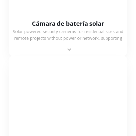
Cámara de batería solar
Solar-powered security cameras for residential sites and
remote projects without power or network, supporting
low-power operation, 4G or WiFi connection and
outdoor monitoring.
VER MÁS