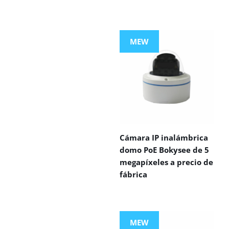
MEW
Cámara IP inalámbrica
domo PoE Bokysee de 5
megapíxeles a precio de
fábrica
MEW