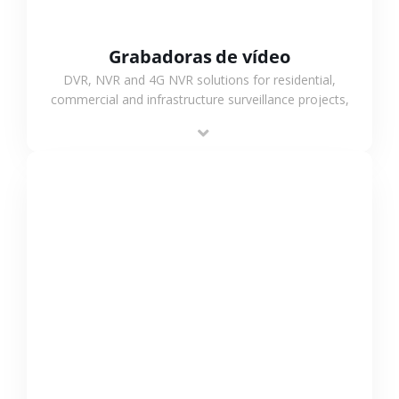
Grabadoras de vídeo
DVR, NVR and 4G NVR solutions for residential,
commercial and infrastructure surveillance projects,
supporting stable recording and system integration.
VER MÁS