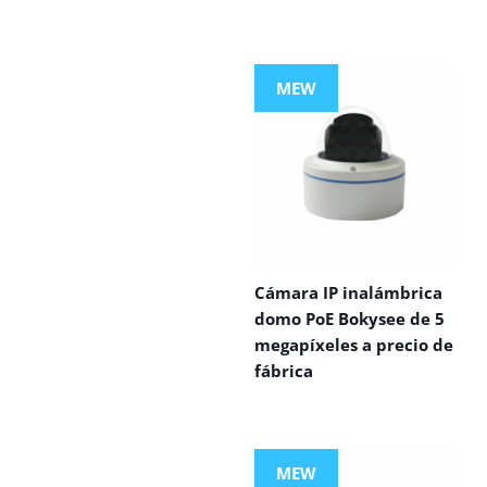
MEW
Cámara IP inalámbrica
domo PoE Bokysee de 5
megapíxeles a precio de
fábrica
MEW