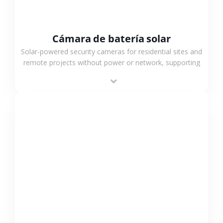
Cámara de batería solar
Solar-powered security cameras for residential sites and
remote projects without power or network, supporting
low-power operation, 4G or WiFi connection and
outdoor monitoring.
VER MÁS