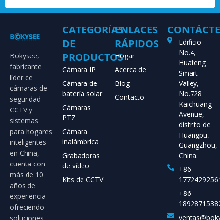
CATEGORÍAS
ENLACES
CONTÁCT
DE
RÁPIDOS
Edificio
No.4,
PRODUCTOS
Bokysee,
Hogar
Huateng
fabricante
Cámara IP
Acerca de
Smart
líder de
Cámara de
Blog
Valley,
cámaras de
batería solar
No.728
Contacto
seguridad
Kaichuang
Cámaras
CCTV y
Avenue,
PTZ
sistemas
distrito de
para hogares
Cámara
Huangpu,
inalámbrica
inteligentes
Guangzhou,
en China,
Grabadoras
China.
cuenta con
de vídeo
+86
más de 10
Kits de CCTV
1772429256
años de
+86
experiencia
1892871538
ofreciendo
ventas@bok
soluciones