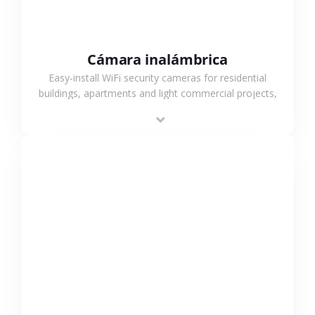
Cámara inalámbrica
Easy-install WiFi security cameras for residential
buildings, apartments and light commercial projects,
providing flexible deployment and cost-effective
surveillance solutions.
VER MÁS