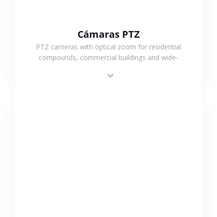
Cámaras PTZ
PTZ cameras with optical zoom for residential
compounds, commercial buildings and wide-
area projects, enabling long-distance
monitoring and flexible coverage.
VER MÁS