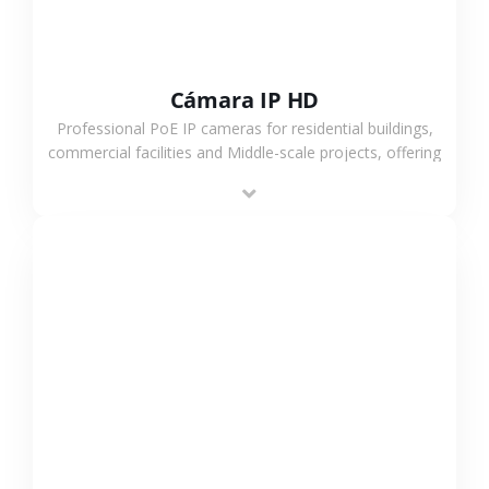
Cámara IP HD
Professional PoE IP cameras for residential buildings,
commercial facilities and Middle-scale projects, offering
stable performance, high compatibility and OEM & ODM
support.
VER MÁS