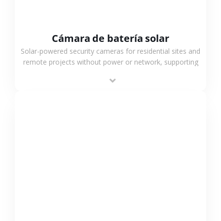
Cámara de batería solar
Solar-powered security cameras for residential sites and
remote projects without power or network, supporting
low-power operation, 4G or WiFi connection and
outdoor monitoring.
VER MÁS