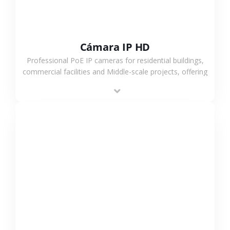
Cámara IP HD
Professional PoE IP cameras for residential buildings,
commercial facilities and Middle-scale projects, offering
stable performance, high compatibility and OEM & ODM
support.
VER MÁS