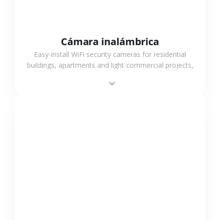
Cámara inalámbrica
Easy-install WiFi security cameras for residential
buildings, apartments and light commercial projects,
providing flexible deployment and cost-effective
surveillance solutions.
VER MÁS