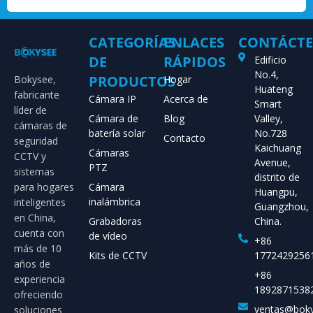
CATEGORÍAS
ENLACES
CONTÁCT
DE
RÁPIDOS
Edificio
No.4,
PRODUCTOS
Bokysee,
Hogar
Huateng
fabricante
Cámara IP
Acerca de
Smart
líder de
Cámara de
Blog
Valley,
cámaras de
batería solar
No.728
Contacto
seguridad
Kaichuang
Cámaras
CCTV y
Avenue,
PTZ
sistemas
distrito de
para hogares
Cámara
Huangpu,
inalámbrica
inteligentes
Guangzhou,
en China,
Grabadoras
China.
cuenta con
de vídeo
+86
más de 10
Kits de CCTV
1772429256
años de
+86
experiencia
1892871538
ofreciendo
ventas@bok
soluciones