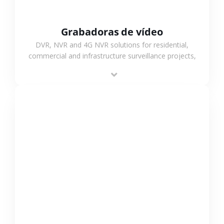
Grabadoras de vídeo
DVR, NVR and 4G NVR solutions for residential,
commercial and infrastructure surveillance projects,
supporting stable recording and system integration.
VER MÁS