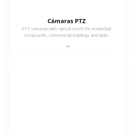
Cámaras PTZ
PTZ cameras with optical zoom for residential
compounds, commercial buildings and wide-
area projects, enabling long-distance
monitoring and flexible coverage.
VER MÁS