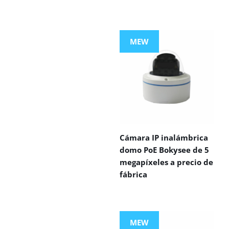
MEW
Cámara IP inalámbrica
domo PoE Bokysee de 5
megapíxeles a precio de
fábrica
MEW