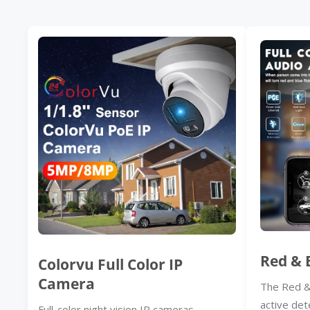
Red & 
Colorvu Full Color IP
Camera
The Red &
active det
Full-color night vision IP cameras