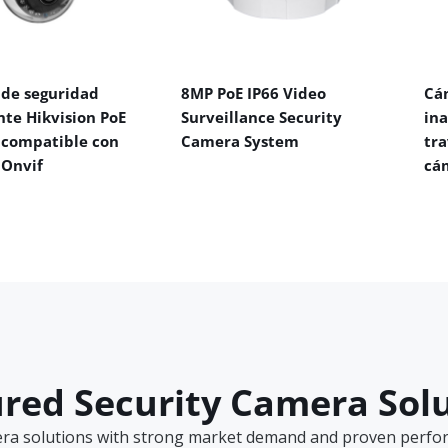
de seguridad
8MP PoE IP66 Video
Cá
nte Hikvision PoE
Surveillance Security
in
 compatible con
Camera System
tra
 Onvif
cá
red Security Camera Sol
era solutions with strong market demand and proven perform