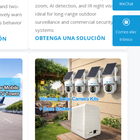
zoom, AI detection, and IR night vision.
, and two-
Ideal for long-range outdoor
ively warn
WeCha
surveillance and commercial security
s behavior
systems
OBTENGA UNA SOLUCIÓN
ÓN
Correo e
trónic