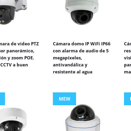
mara de video PTZ
Cámara domo IP WiFi IP66
Cá
sor panorámico,
con alarma de audio de 5
res
ión y zoom POE.
megapíxeles,
vi
CCTV a buen
antivandálica y
par
resistente al agua
ma
MEW