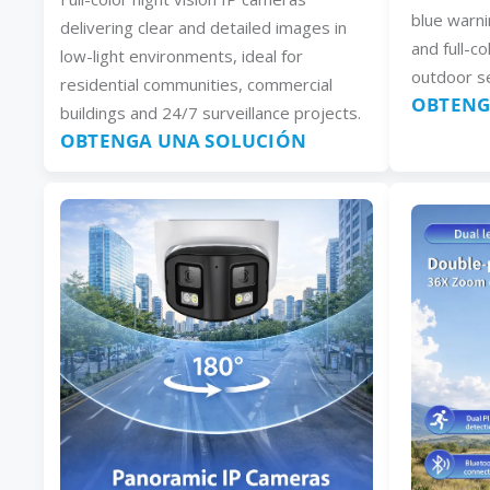
blue warni
delivering clear and detailed images in
and full-co
low-light environments, ideal for
outdoor se
residential communities, commercial
OBTENG
buildings and 24/7 surveillance projects.
OBTENGA UNA SOLUCIÓN