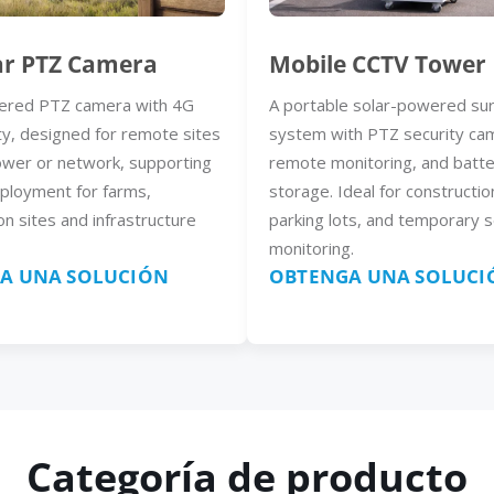
ar PTZ Camera
Mobile CCTV Tower
ered PTZ camera with 4G
A portable solar-powered sur
ty, designed for remote sites
system with PTZ security ca
ower or network, supporting
remote monitoring, and batt
eployment for farms,
storage. Ideal for constructio
on sites and infrastructure
parking lots, and temporary s
monitoring.
A UNA SOLUCIÓN
OBTENGA UNA SOLUCI
Categoría de producto