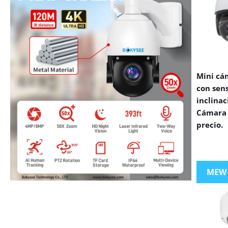
Mini cá
con sen
inclinac
Cámara 
precio.
MEW
VIEW MORE PRODUCTS