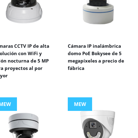
maras CCTV IP de alta
Cámara IP inalámbrica
olución con WiFi y
domo PoE Bokysee de 5
sión nocturna de 5 MP
megapíxeles a precio de
a proyectos al por
fábrica
yor
MEW
MEW