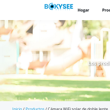
Hogar
Pro
Los prod
Inicio
/
Productos
/ Cámara WiFi solar de doble lente