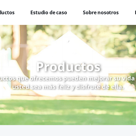
ductos
Estudio de caso
Sobre nosotros
Productos
uctos que ofrecemos pueden mejorar su vida
usted sea más feliz y disfrute de ella.