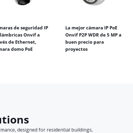
maras de seguridad IP
La mejor cámara IP PoE
alámbricas Onvif a
Onvif P2P WDR de 5 MP a
vés de Ethernet,
buen precio para
mara domo PoE
proyectos
utions
ance, designed for residential buildings,