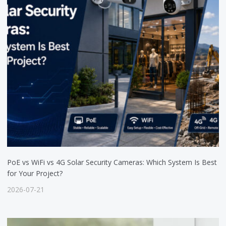
PoE vs WiFi vs 4G Solar Security Cameras: Which System Is Best
for Your Project?
2026-07-21