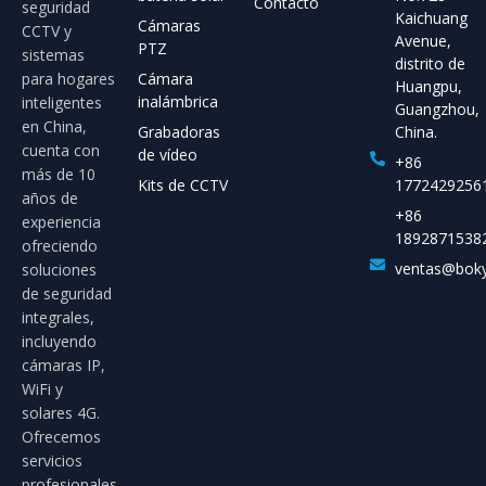
Contacto
seguridad
Kaichuang
Cámaras
CCTV y
Avenue,
PTZ
sistemas
distrito de
para hogares
Cámara
Huangpu,
inalámbrica
inteligentes
Guangzhou,
en China,
Grabadoras
China.
cuenta con
de vídeo
+86
más de 10
Kits de CCTV
1772429256
años de
+86
experiencia
1892871538
ofreciendo
ventas@bok
soluciones
de seguridad
integrales,
incluyendo
cámaras IP,
WiFi y
solares 4G.
Ofrecemos
servicios
profesionales