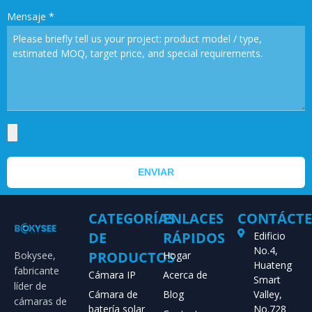
Mensaje
*
ENVIAR
CATEGORÍAS
ENLACES
CONTÁCT
DE
RÁPIDOS
Edificio
No.4,
PRODUCTOS
Bokysee,
Hogar
Huateng
fabricante
Cámara IP
Acerca de
Smart
líder de
Cámara de
Blog
Valley,
cámaras de
batería solar
No.728