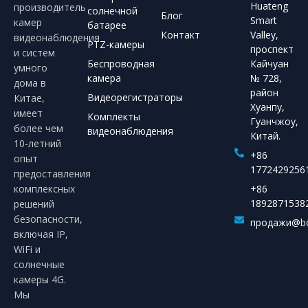
Huateng
производитель
солнечной
Блог
Smart
камер
батарее
Контакт
Valley,
видеонаблюдения
PTZ-камеры
проспект
и систем
Беспроводная
Кайчуан
умного
камера
№ 728,
дома в
район
Видеорегистраторы
Китае,
Хуанпу,
имеет
Комплекты
Гуанчжоу,
более чем
видеонаблюдения
Китай.
10-летний
+86
опыт
1772429256
предоставления
комплексных
+86
1892871538
решений
безопасности,
продажи@bo
включая IP,
WiFi и
солнечные
камеры 4G.
Мы