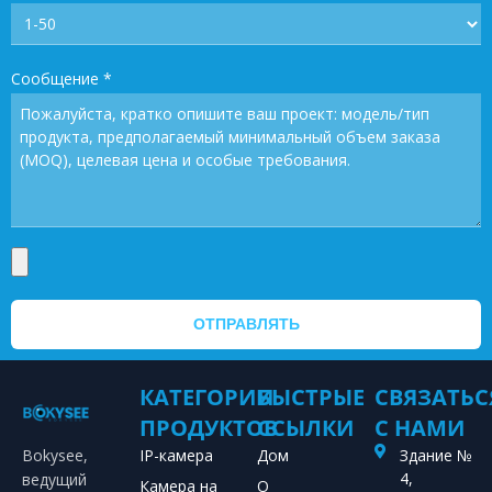
Сообщение
*
ОТПРАВЛЯТЬ
КАТЕГОРИИ
БЫСТРЫЕ
СВЯЗАТЬС
ПРОДУКТОВ
ССЫЛКИ
С НАМИ
Bokysee,
IP-камера
Дом
Здание №
4,
ведущий
Камера на
О