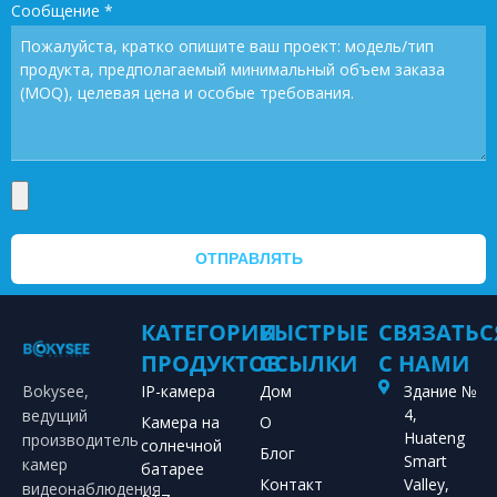
Сообщение
*
ОТПРАВЛЯТЬ
КАТЕГОРИИ
БЫСТРЫЕ
СВЯЗАТЬС
ПРОДУКТОВ
ССЫЛКИ
С НАМИ
Bokysee,
IP-камера
Дом
Здание №
4,
ведущий
Камера на
О
Huateng
производитель
солнечной
Блог
Smart
камер
батарее
Контакт
Valley,
видеонаблюдения