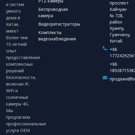
PTZ-камеры
проспект
и систем
Беспроводная
Кайчуан
умного
камера
№ 728,
дома в
район
Видеорегистраторы
Китае,
Хуанпу,
имеет
Комплекты
Гуанчжоу,
более чем
видеонаблюдения
Китай.
10-летний
+86
опыт
1772429256
предоставления
комплексных
+86
1892871538
решений
безопасности,
продажи@bo
включая IP,
WiFi и
солнечные
камеры 4G.
Мы
предлагаем
профессиональные
услуги OEM