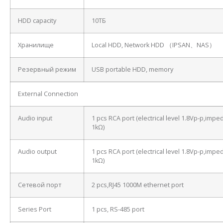
HDD capacity
10ТБ
Хранилище
Local HDD, Network HDD （IPSAN、NAS）
Резервный режим
USB portable HDD, memory
External Connection
Audio input
1 pcs RCA port (electrical level 1.8Vp-p,imp
1kΩ)
Audio output
1 pcs RCA port (electrical level 1.8Vp-p,imp
1kΩ)
Сетевой порт
2 pcs,RJ45 1000M ethernet port
Series Port
1 pcs, RS-485 port