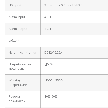
USB port
2 pcs USB2.0, 1 pcs USB3.0
Alarm input
4 CH
Alarm output
4 CH
Общий
Источник питания
DC12V 6.25A
Потребляемая
≦60W
мощность
Working
-10°C ~ 55°C/
temperature
Рабочая
10%-90%
влажность