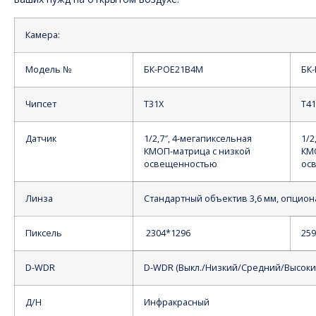
Камера:
Модель №
БК-POE21B4M
БК
Чипсет
Т31Х
Т4
Датчик
1/2,7″, 4-мегапиксельная
1/2
КМОП-матрица с низкой
КМ
освещенностью
ос
Линза
Стандартный объектив 3,6 мм, опцион
Пиксель
2304*1296
259
D-WDR
D-WDR (Выкл./Низкий/Средний/Высоки
Д/Н
Инфракрасный