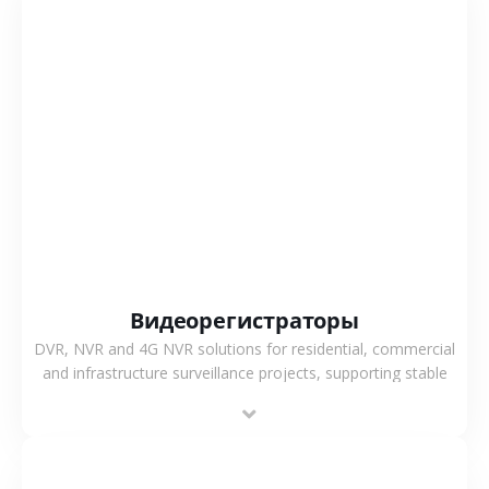
СМОТРЕТЬ БОЛЬШЕ
Видеорегистраторы
DVR, NVR and 4G NVR solutions for residential, commercial
and infrastructure surveillance projects, supporting stable
recording and system integration.