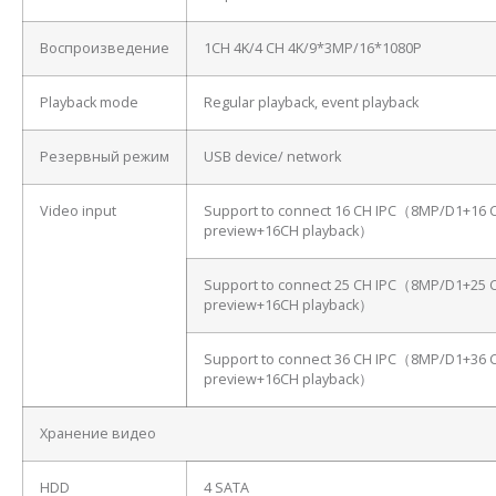
Воспроизведение
1CH 4K/4 CH 4K/9*3MP/16*1080P
Playback mode
Regular playback, event playback
Резервный режим
USB device/ network
Video input
Support to connect 16 CH IPC（8MP/D1+16 
preview+16CH playback）
Support to connect 25 CH IPC（8MP/D1+25 
preview+16CH playback）
Support to connect 36 CH IPC（8MP/D1+36 
preview+16CH playback）
Хранение видео
HDD
4 SATA