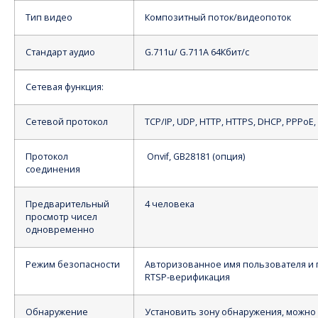
Тип видео
Композитный поток/видеопоток
Стандарт аудио
G.711u/ G.711A 64Кбит/с
Сетевая функция:
Сетевой протокол
TCP/IP, UDP, HTTP, HTTPS, DHCP, PPPoE,
Протокол
Onvif, GB28181 (опция)
соединения
Предварительный
4 человека
просмотр чисел
одновременно
Режим безопасности
Авторизованное имя пользователя и
RTSP-верификация
Обнаружение
Установить зону обнаружения, можно