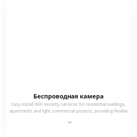
СМОТРЕТЬ БОЛЬШЕ
Беспроводная камера
Easy-install WiFi security cameras for residential buildings,
apartments and light commercial projects, providing flexible
deployment and cost-effective surveillance solutions.