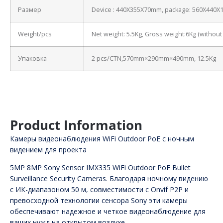
Размер
Device : 440X355X70mm, package: 560X440
Weight/pcs
Net weight: 5.5Kg, Gross weight:6Kg (withou
Упаковка
2 pcs/CTN,570mm×290mm×490mm, 12.5Kg
Product Information
Камеры видеонаблюдения WiFi Outdoor PoE с ночным
видением для проекта
5MP 8MP Sony Sensor IMX335 WiFi Outdoor PoE Bullet
Surveillance Security Cameras. Благодаря ночному видению
с ИК-диапазоном 50 м, совместимости с Onvif P2P и
превосходной технологии сенсора Sony эти камеры
обеспечивают надежное и четкое видеонаблюдение для
ваших нужд на открытом воздухе.