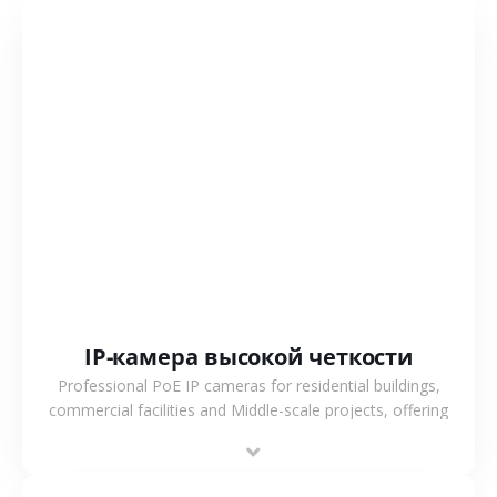
СМОТРЕТЬ БОЛЬШЕ
IP-камера высокой четкости
Professional PoE IP cameras for residential buildings,
commercial facilities and Middle-scale projects, offering
stable performance, high compatibility and OEM & ODM
support.