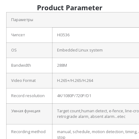
Product Parameter
Параметры
Чипсет
HI3536
OS
Embedded Linux system
Bandwidth
288M
Video Format
H.265+/H.265/H.264
Record resolution
4K/1080P/720P/D1
Умная функция
Target count,human detect, e-fence, line-cro
retrograde alarm, absent alarm…etec
Recording method
manual, schedule, motion detection, timing, 
stop