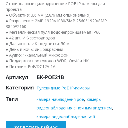
Стационарные цилиндрические POE IP-камеры для
проекта:
● Объектив: 3,6 мм (2,8/6 мм опционально)
● Разрешение: 2MP 1920×1080/5MP 2560*1920/8MP
3840*2160
● Металлическая пуля водонепроницаемая IP66
● 42 шт. ИК-светодиодов
● Дальность ИК-подсветки: 50 м
● День и ночь: инфракрасный
● Аудио: 1-канальный микрофон
● Поддержка протоколов WDR, Onvif и HK
● Питание: PoE/DC12V-1A
Артикул
БК-POE21B
Категория
Пулевидные PoE IP-камеры
Теги
,
камера наблюдения poe
камеры
,
видеонаблюдения с ночным видением
камера видеонаблюдения wifi
ЗАПРОСИТЬ СЕЙЧАС