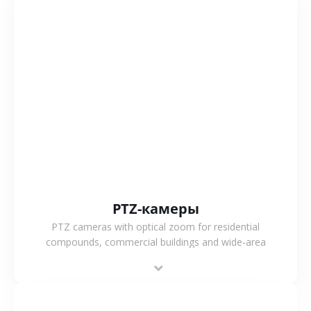
СМОТРЕТЬ БОЛЬШЕ
PTZ-камеры
PTZ cameras with optical zoom for residential
compounds, commercial buildings and wide-area
projects, enabling long-distance monitoring and
flexible coverage.