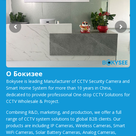
О Бокизее
Bokysee is leading Manufacturer of CCTV Security Camera and
Smart Home System for more than 10 years in China,
dedicated to provide professional One-stop CCTV Solutions for
CCTV Wholesale & Project.
Combining R&D, marketing, and production, we offer a full
range of CCTV system solutions to global B2B clients. Our
products are including IP Cameras, Wireless Cameras, Smart
WiFi Cameras, Solar Battery Cameras, Analog Cameras,