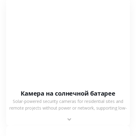
СМОТРЕТЬ БОЛЬШЕ
Камера на солнечной батарее
Solar-powered security cameras for residential sites and
remote projects without power or network, supporting low-
power operation, 4G or WiFi connection and outdoor
monitoring.