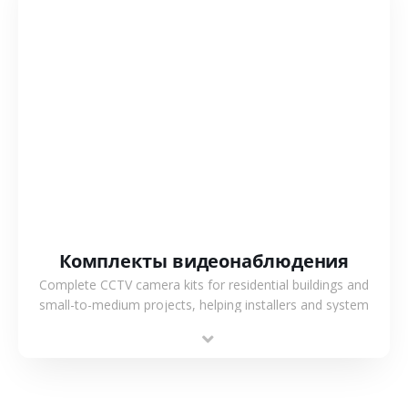
СМОТРЕТЬ БОЛЬШЕ
Комплекты видеонаблюдения
Complete CCTV camera kits for residential buildings and
small-to-medium projects, helping installers and system
integrators simplify deployment and reduce sourcing time.