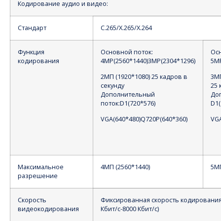
Кодирование аудио и видео:
Стандарт
С.265/Х.265/Х.264
Функция
Основной поток:
Ос
кодирования
4MP(2560*1440)3MP(2304*1296)
5MP
2МП (1920*1080) 25 кадров в
3МП
секунду
25 
Дополнительный
До
поток:D1(720*576)
D1(
VGA(640*480)Q720P(640*360)
VGA
Максимальное
4МП (2560*1440)
5М
разрешение
Скорость
Фиксированная скорость кодирования,
видеокодирования
Кбит/с-8000 Кбит/с)