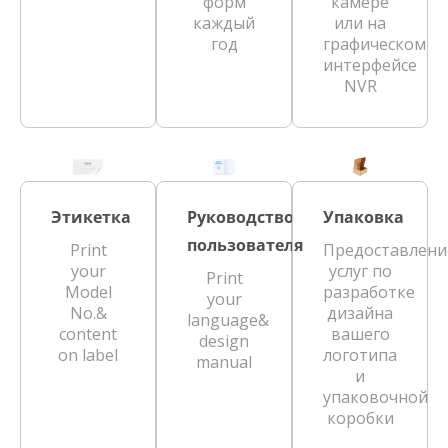
форм
камере
каждый
или на
год
графическом
интерфейсе
NVR
Этикетка
Руководство
Упаковка
пользователя
Print
Предоставлени
your
услуг по
Print
Model
разработке
your
No.&
дизайна
language&
content
вашего
design
on label
логотипа
manual
и
упаковочной
коробки