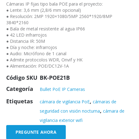
Cámaras IP fijas tipo bala POE para el proyecto:
● Lente: 3,6 mm (2,8/6 mm opcional)
● Resolución: 2MP 1920×1080/5MP 2560*1920/8MP
3840*2160
● Bala de metal resistente al agua IP66
● 42 LED infrarrojos
● Distancia IR: 50M
● Día y noche: infrarrojos
● Audio: Micrófono de 1 canal
● Admite protocolos WDR, Onvif y HK
● Alimentación: POE/DC12V-1A
Código SKU
BK-POE21B
Categoría
Bullet PoE IP Cameras
Etiquetas
,
cámara de vigilancia PoE
cámaras de
,
seguridad con visión nocturna
cámara de
vigilancia exterior wifi
PREGUNTE AHORA