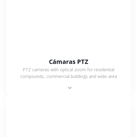
VER MÁS
Cámaras PTZ
PTZ cameras with optical zoom for residential
compounds, commercial buildings and wide-area
projects, enabling long-distance monitoring and
flexible coverage.