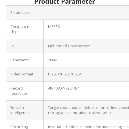
Product Parameter
Parámetros
Conjunto de
HI3536
chips
OS
Embedded Linux system
Bandwidth
288M
Video Format
H.265+/H.265/H.264
Record
4K/1080P/720P/D1
resolution
Función
Target count,human detect, e-fence, line-cross
inteligente
retrograde alarm, absent alarm…etec
Recording
manual, schedule, motion detection, timing, ala