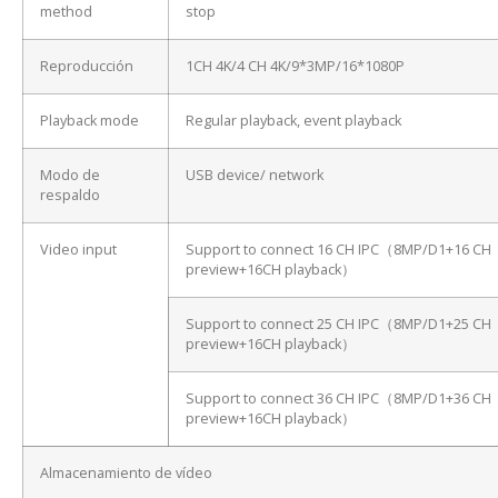
method
stop
Reproducción
1CH 4K/4 CH 4K/9*3MP/16*1080P
Playback mode
Regular playback, event playback
Modo de
USB device/ network
respaldo
Video input
Support to connect 16 CH IPC（8MP/D1+16 CH
preview+16CH playback）
Support to connect 25 CH IPC（8MP/D1+25 CH
preview+16CH playback）
Support to connect 36 CH IPC（8MP/D1+36 CH
preview+16CH playback）
Almacenamiento de vídeo