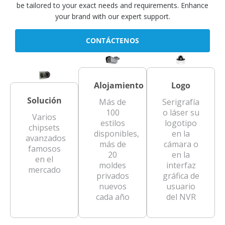
be tailored to your exact needs and requirements. Enhance
your brand with our expert support.
CONTÁCTENOS
Alojamiento
Logo
Solución
Más de
Serigrafía
100
o láser su
Varios
estilos
logotipo
chipsets
disponibles,
en la
avanzados
más de
cámara o
famosos
20
en la
en el
moldes
interfaz
mercado
privados
gráfica de
nuevos
usuario
cada año
del NVR