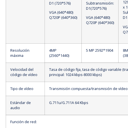
12
D1 (720*576)
Subtransmisión:
x 1
D1(720*576)
VGA (640*480)
Su
Q720P (640*360)
VGA (640*480)
D1
Q720P (640*360)
VG
Q7
Resolución
4MP
5 MP 2592*1904
8M
máxima
(2560*1440)
(3
Velocidad del
Tasa de código fija, tasa de código variable (t
código de vídeo
principal: 1024 kbps-8000 kbps)
Tipo de vídeo
Transmisión compuesta/transmisión de vídeo
Estándar de
G.711u/G.711A 64 Kbps
audio
Función de red: