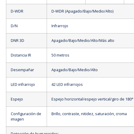
D-WDR
D-WDR (Apagado/Bajo/Medio/Alto)
D/N
Infrarrojo
DNR 3D
Apagado/Bajo/Medio/Alto/Más alto
Distancia IR
50 metros
Desempañar
Apagado/Bajo/Medio/Alto
LED infrarrojo
42 LED infrarrojos
Espejo
Espejo horizontal/espejo vertical/giro de 180°
Configuración de
Brillo, contraste, nitidez, saturación, croma
imagen
Detección de humanoides: