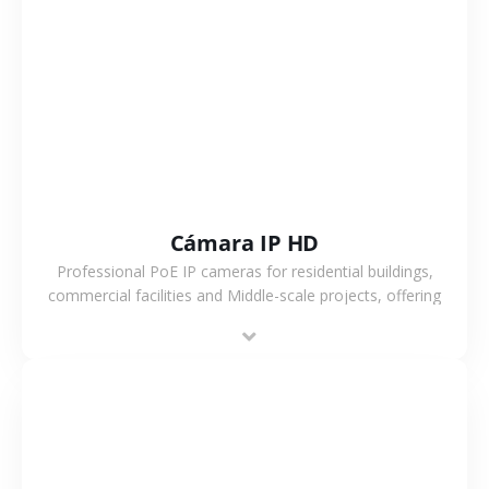
VER MÁS
Cámara IP HD
Professional PoE IP cameras for residential buildings,
commercial facilities and Middle-scale projects, offering
stable performance, high compatibility and OEM & ODM
support.