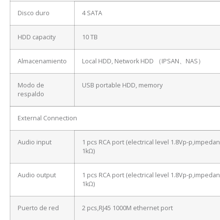
Disco duro
4 SATA
HDD capacity
10 TB
Almacenamiento
Local HDD, Network HDD （IPSAN、NAS）
Modo de
USB portable HDD, memory
respaldo
External Connection
Audio input
1 pcs RCA port (electrical level 1.8Vp-p,impeda
1kΩ)
Audio output
1 pcs RCA port (electrical level 1.8Vp-p,impeda
1kΩ)
Puerto de red
2 pcs,RJ45 1000M ethernet port