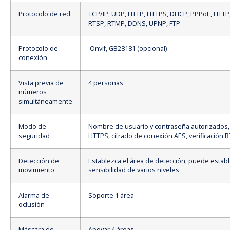
Protocolo de red
TCP/IP, UDP, HTTP, HTTPS, DHCP, PPPoE, HTTP
RTSP, RTMP, DDNS, UPNP, FTP
Protocolo de
Onvif, GB28181 (opcional)
conexión
Vista previa de
4 personas
números
simultáneamente
Modo de
Nombre de usuario y contraseña autorizados, 
seguridad
HTTPS, cifrado de conexión AES, verificación 
Detección de
Establezca el área de detección, puede estab
movimiento
sensibilidad de varios niveles
Alarma de
Soporte 1 área
oclusión
Máscara de
Apoyar 4 áreas