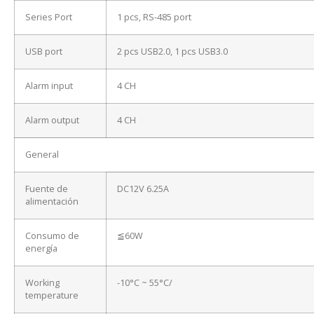
Series Port
1 pcs, RS-485 port
USB port
2 pcs USB2.0, 1 pcs USB3.0
Alarm input
4 CH
Alarm output
4 CH
General
Fuente de
DC12V 6.25A
alimentación
Consumo de
≦60W
energía
Working
-10°C ~ 55°C/
temperature