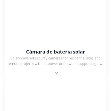
VER MÁS
Cámara de batería solar
Solar-powered security cameras for residential sites and
remote projects without power or network, supporting low-
power operation, 4G or WiFi connection and outdoor
monitoring.