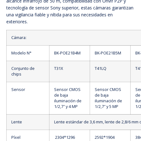
alcance infrarrojo de 50 m, compatibilidad con Onvif P2P y
tecnología de sensor Sony superior, estas cámaras garantizan
una vigilancia fiable y nítida para sus necesidades en
exteriores.
Cámara:
Modelo N°
BK-POE21B4M
BK-POE21B5M
BK
Conjunto de
T31X
T41LQ
T4
chips
Sensor
Sensor CMOS
Sensor CMOS
Se
de baja
de baja
de
iluminación de
iluminación de
il
1/2,7″ y 4 MP
1/2,7″ y 5 MP
1/2
Lente
Lente estándar de 3,6 mm, lente de 2,8/6 mm 
Píxel
2304*1296
2592*1904
38