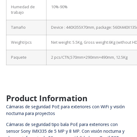
Humedad de
10%-90%
trabajo
Tamaño
Device : 440X355X70mm, package: 560X440X13
Weight/pcs
Net weight: 5.5Kg, Gross weight:6Kg (without H
Paquete
2 pcs/CTN,570mm×290mm×490mm, 12.5Kg
Product Information
Cámaras de seguridad PoE para exteriores con WiFi y visión
nocturna para proyectos
Cámaras de seguridad tipo bala PoE para exteriores con
sensor Sony IMX335 de 5 MP y 8 MP. Con visión nocturna y