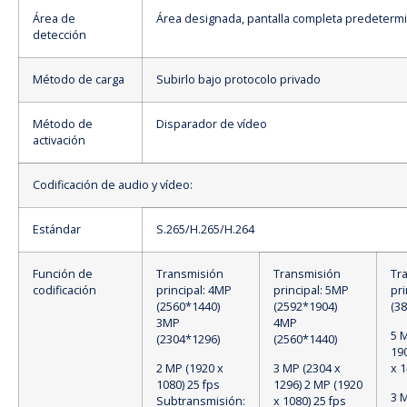
Área de
Área designada, pantalla completa predeterm
detección
Método de carga
Subirlo bajo protocolo privado
Método de
Disparador de vídeo
activación
Codificación de audio y vídeo:
Estándar
S.265/H.265/H.264
Función de
Transmisión
Transmisión
Tr
codificación
principal: 4MP
principal: 5MP
pri
(2560*1440)
(2592*1904)
(3
3MP
4MP
5 
(2304*1296)
(2560*1440)
19
2 MP (1920 x
3 MP (2304 x
x 1
1080) 25 fps
1296) 2 MP (1920
3 
Subtransmisión:
x 1080) 25 fps