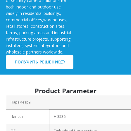
of security camera solutions for
both indoor and outdoor use
widely in residential buildings,
commercial offices,warehouses,
retail stores, construction sites,
farms, parking areas and industrial
infrastructure projects, supporting
installers, system integrators and
wholesale partners worldwide.
ПОЛУЧИТЬ РЕШЕНИЕ
Product Parameter
Параметры
Чипсет
HI3536
OS
Embedded Linux system