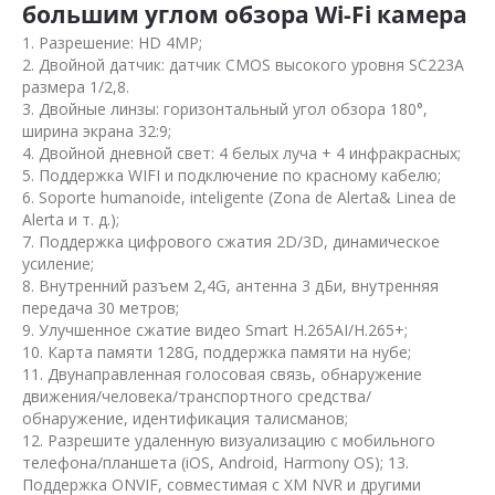
большим углом обзора Wi-Fi камера
1. Разрешение: HD 4MP;
2. Двойной датчик: датчик CMOS высокого уровня SC223A
размера 1/2,8.
3. Двойные линзы: горизонтальный угол обзора 180°,
ширина экрана 32:9;
4. Двойной дневной свет: 4 белых луча + 4 инфракрасных;
5. Поддержка WIFI и подключение по красному кабелю;
6. Soporte humanoide, inteligente (Zona de Alerta& Linea de
Alerta и т. д.);
7. Поддержка цифрового сжатия 2D/3D, динамическое
усиление;
8. Внутренний разъем 2,4G, антенна 3 дБи, внутренняя
передача 30 метров;
9. Улучшенное сжатие видео Smart H.265AI/H.265+;
10. Карта памяти 128G, поддержка памяти на нубе;
11. Двунаправленная голосовая связь, обнаружение
движения/человека/транспортного средства/
обнаружение, идентификация талисманов;
12. Разрешите удаленную визуализацию с мобильного
телефона/планшета (iOS, Android, Harmony OS); 13.
Поддержка ONVIF, совместимая с XM NVR и другими