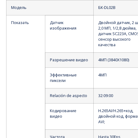
Модель
БК-DL02B
Показать
Датчик
Двойной датчик, 2 ш
изображения
2,0 МП, 1/2,8 дюйма,
датчик SC223A, CMO
сенсор высокого
качества
Разрешение видео
4МП (3840X1080)
Эффективные
4МП
пиксели
Relación de aspecto
32:09:00
Кодирование
H.265AI/H.265+код,
видео
двойной код, форма
AVI;
Частота
Hasta 30Fps