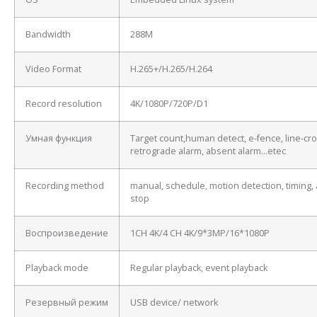
Bandwidth
288M
Video Format
H.265+/H.265/H.264
Record resolution
4K/1080P/720P/D1
Умная функция
Target count,human detect, e-fence, line-cro
retrograde alarm, absent alarm…etec
Recording method
manual, schedule, motion detection, timing, 
stop
Воспроизведение
1CH 4K/4 CH 4K/9*3MP/16*1080P
Playback mode
Regular playback, event playback
Резервный режим
USB device/ network