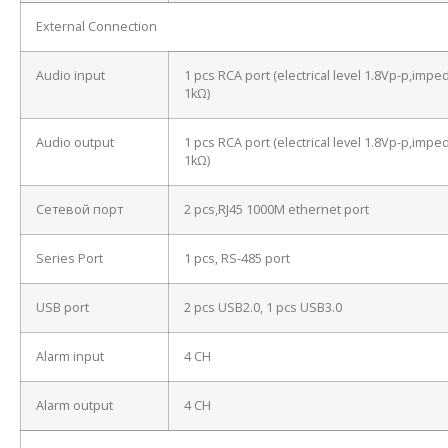
External Connection
Audio input
1 pcs RCA port (electrical level 1.8Vp-p,imp
1kΩ)
Audio output
1 pcs RCA port (electrical level 1.8Vp-p,imp
1kΩ)
Сетевой порт
2 pcs,RJ45 1000M ethernet port
Series Port
1 pcs, RS-485 port
USB port
2 pcs USB2.0, 1 pcs USB3.0
Alarm input
4 CH
Alarm output
4 CH