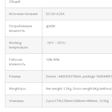
Общий
Источник питания
DC12V 6.25A
Потребляемая
≦60W
мощность
Working
-10°C ~ 55°C/
temperature
Рабочая
10%-90%
влажность
Размер
Device : 440X355X70mm, package: 560X440
Weight/pcs
Net weight: 5.5Kg, Gross weight:6Kg (withou
Упаковка
2 pcs/CTN,570mm×290mm×490mm, 12.5Kg