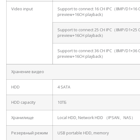
Video input
Support to connect 16 CH IPC（8MP/D1+16 
preview+16CH playback）
Support to connect 25 CH IPC（8MP/D1+25 
preview+16CH playback）
Support to connect 36 CH IPC（8MP/D1+36 
preview+16CH playback）
Хранение видео
HDD
4 SATA
HDD capacity
10ТБ
Хранилище
Local HDD, Network HDD （IPSAN、NAS）
Резервный режим
USB portable HDD, memory