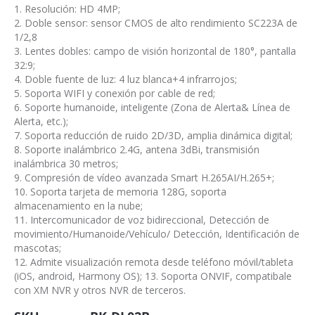
1. Resolución: HD 4MP;
2. Doble sensor: sensor CMOS de alto rendimiento SC223A de
1/2,8
3. Lentes dobles: campo de visión horizontal de 180°, pantalla
32:9;
4. Doble fuente de luz: 4 luz blanca+4 infrarrojos;
5. Soporta WIFI y conexión por cable de red;
6. Soporte humanoide, inteligente (Zona de Alerta& Línea de
Alerta, etc.);
7. Soporta reducción de ruido 2D/3D, amplia dinámica digital;
8. Soporte inalámbrico 2.4G, antena 3dBi, transmisión
inalámbrica 30 metros;
9. Compresión de vídeo avanzada Smart H.265AI/H.265+;
10. Soporta tarjeta de memoria 128G, soporta
almacenamiento en la nube;
11. Intercomunicador de voz bidireccional, Detección de
movimiento/Humanoide/Vehículo/ Detección, Identificación de
mascotas;
12. Admite visualización remota desde teléfono móvil/tableta
(iOS, android, Harmony OS); 13. Soporta ONVIF, compatibale
con XM NVR y otros NVR de terceros.