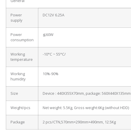
General
Power
DC12V 6.25A
supply
Power
≦60W
consumption
Working
-10°C ~ 55°C/
temperature
Working
10%-90%
humidity
Size
Device : 440X355X70mm, package: 560X440X135mm
Weight/pcs
Net weight: 5.5Kg, Gross weight:6Kg (without HDD)
Package
2 pcs/CTN,570mm×290mm×490mm, 12.5Kg