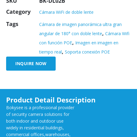
SKU
BK-DL02B
Category
Cámara WiFi de doble lente
Tags
Cámara de imagen panorámica ultra gran
,
angular de 180° con doble lente
Cámara Wifi
,
con función POE
Imagen en imagen en
,
tiempo real
Soporta conexión POE
INQUIRE NOW
Product Detail Description
Bokysee is a professional provider
of security camera solutions for
both indoor and outdoor use
widely in residential buildings,
commercial offices,warehouses,