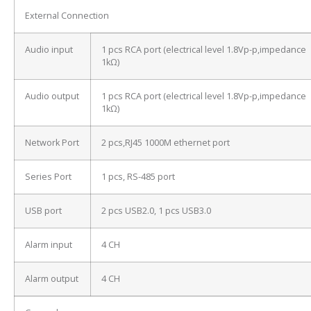
External Connection
Audio input
1 pcs RCA port (electrical level 1.8Vp-p,impedance
1kΩ)
Audio output
1 pcs RCA port (electrical level 1.8Vp-p,impedance
1kΩ)
Network Port
2 pcs,RJ45 1000M ethernet port
Series Port
1 pcs, RS-485 port
USB port
2 pcs USB2.0, 1 pcs USB3.0
Alarm input
4 CH
Alarm output
4 CH