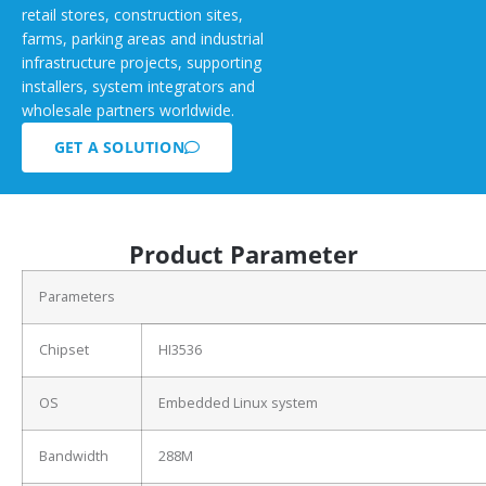
retail stores, construction sites,
farms, parking areas and industrial
infrastructure projects, supporting
installers, system integrators and
wholesale partners worldwide.
GET A SOLUTION
Product Parameter
Parameters
Chipset
HI3536
OS
Embedded Linux system
Bandwidth
288M