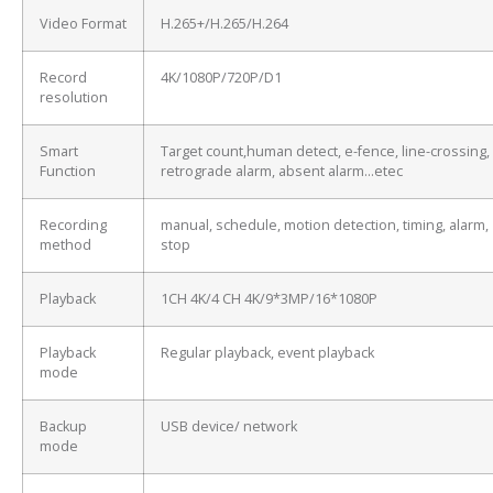
Video Format
H.265+/H.265/H.264
Record
4K/1080P/720P/D1
resolution
Smart
Target count,human detect, e-fence, line-crossing,
Function
retrograde alarm, absent alarm…etec
Recording
manual, schedule, motion detection, timing, alarm,
method
stop
Playback
1CH 4K/4 CH 4K/9*3MP/16*1080P
Playback
Regular playback, event playback
mode
Backup
USB device/ network
mode