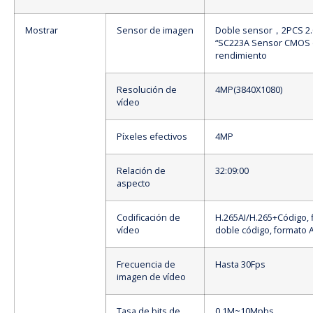
Mostrar
Sensor de imagen
Doble sensor，2PCS 2.
“SC223A Sensor CMOS d
rendimiento
Resolución de
4MP(3840X1080)
vídeo
Píxeles efectivos
4MP
Relación de
32:09:00
aspecto
Codificación de
H.265AI/H.265+Código, f
vídeo
doble código, formato A
Frecuencia de
Hasta 30Fps
imagen de vídeo
Tasa de bits de
0,1M~10Mpbs