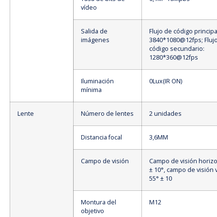
vídeo
Salida de
Flujo de código principa
imágenes
3840*1080@12fps; Fluj
código secundario:
1280*360@12fps
Iluminación
0Lux(IR ON)
mínima
Lente
Número de lentes
2 unidades
Distancia focal
3,6MM
Campo de visión
Campo de visión horizo
± 10°, campo de visión v
55° ± 10
Montura del
M12
objetivo