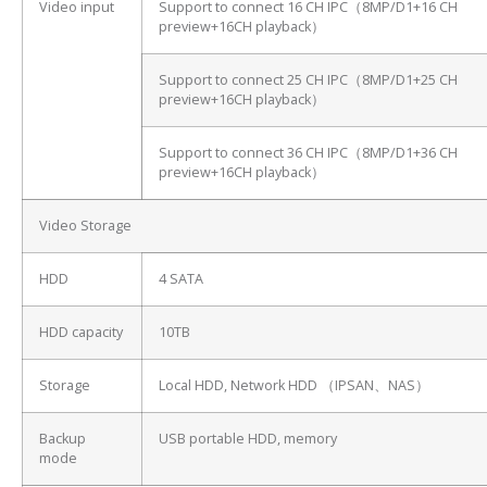
Video input
Support to connect 16 CH IPC（8MP/D1+16 CH
preview+16CH playback）
Support to connect 25 CH IPC（8MP/D1+25 CH
preview+16CH playback）
Support to connect 36 CH IPC（8MP/D1+36 CH
preview+16CH playback）
Video Storage
HDD
4 SATA
HDD capacity
10TB
Storage
Local HDD, Network HDD （IPSAN、NAS）
Backup
USB portable HDD, memory
mode