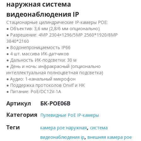
наружная система
видеонаблюдения IP
Стационарные цилиндрические IP-камеры POE:
● Объектив: 3,6 мм (2,8/6 мм опционально)
● Разрешение: 4MP 2304×1296/5MP 2560*1920/8MP
3840*2160
● Водонепроницаемость IP66
● 4 шт. массива ИК-датчиков
● Дальность ИК-подсветки: 30 м
● День и ночь: инфракрасный (опционально
интеллектуальная полноцветная подсветка)
● Аудио: 1-канальный микрофон
● Поддержка протоколов Onvif и HK
● Питание: PoE/DC12V-1A
Артикул
БК-POE06B
Категория
Пулевидные PoE IP-камеры
Теги
,
камера poe наружная
система
,
видеонаблюдения ip
внешняя камера poe