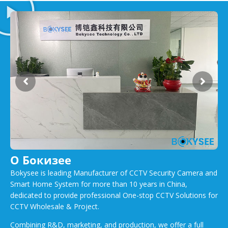
О Бокизее
Bokysee is leading Manufacturer of CCTV Security Camera and
Smart Home System for more than 10 years in China,
dedicated to provide professional One-stop CCTV Solutions for
CCTV Wholesale & Project.
Combining R&D, marketing, and production, we offer a full