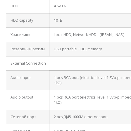
HDD
4 SATA
HDD capacity
10ТБ
Хранилище
Local HDD, Network HDD （IPSAN、NAS）
Резервный режим
USB portable HDD, memory
External Connection
Audio input
1 pcs RCA port (electrical level 1.8Vp-p,imp
1kΩ)
Audio output
1 pcs RCA port (electrical level 1.8Vp-p,imp
1kΩ)
Сетевой порт
2 pcs,RJ45 1000M ethernet port