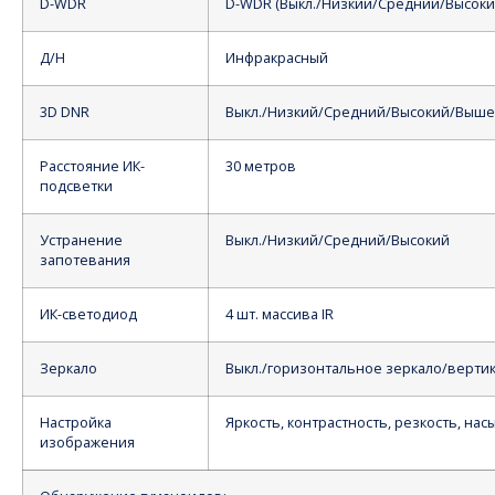
D-WDR
D-WDR (Выкл./Низкий/Средний/Высоки
Д/Н
Инфракрасный
3D DNR
Выкл./Низкий/Средний/Высокий/Выше
Расстояние ИК-
30 метров
подсветки
Устранение
Выкл./Низкий/Средний/Высокий
запотевания
ИК-светодиод
4 шт. массива IR
Зеркало
Выкл./горизонтальное зеркало/верти
Настройка
Яркость, контрастность, резкость, на
изображения