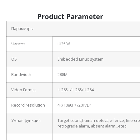
Product Parameter
Параметры
Чипсет
HI3536
OS
Embedded Linux system
Bandwidth
288M
Video Format
H.265+/H.265/H.264
Record resolution
4K/1080P/720P/D1
Умная функция
Target count,human detect, e-fence, line-cro
retrograde alarm, absent alarm…etec