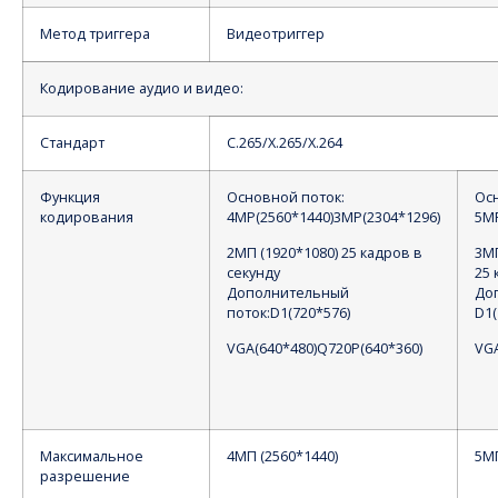
Метод триггера
Видеотриггер
Кодирование аудио и видео:
Стандарт
С.265/Х.265/Х.264
Функция
Основной поток:
Ос
кодирования
4MP(2560*1440)3MP(2304*1296)
5MP
2МП (1920*1080) 25 кадров в
3МП
секунду
25 
Дополнительный
До
поток:D1(720*576)
D1(
VGA(640*480)Q720P(640*360)
VGA
Максимальное
4МП (2560*1440)
5М
разрешение