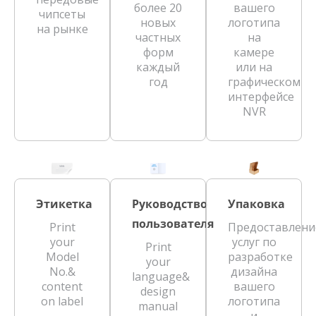
более 20
вашего
чипсеты
новых
логотипа
на рынке
частных
на
форм
камере
каждый
или на
год
графическом
интерфейсе
NVR
Этикетка
Руководство
Упаковка
пользователя
Print
Предоставлени
your
услуг по
Print
Model
разработке
your
No.&
дизайна
language&
content
вашего
design
on label
логотипа
manual
и