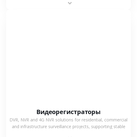
flexible coverage.
СМОТРЕТЬ БОЛЬШЕ
Видеорегистраторы
DVR, NVR and 4G NVR solutions for residential, commercial
and infrastructure surveillance projects, supporting stable
recording and system integration.