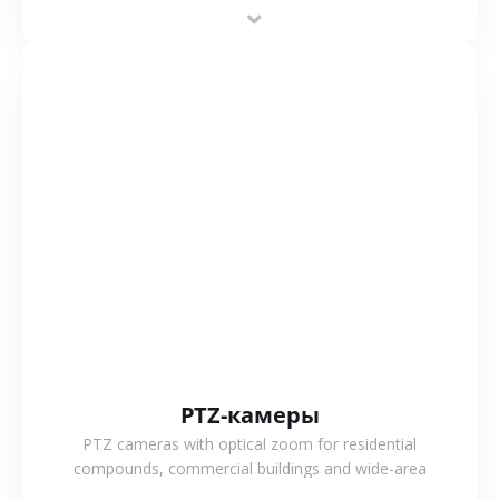
power operation, 4G or WiFi connection and outdoor
monitoring.
СМОТРЕТЬ БОЛЬШЕ
PTZ-камеры
PTZ cameras with optical zoom for residential
compounds, commercial buildings and wide-area
projects, enabling long-distance monitoring and