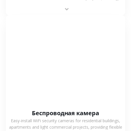
stable performance, high compatibility and OEM & ODM
support.
СМОТРЕТЬ БОЛЬШЕ
Беспроводная камера
Easy-install WiFi security cameras for residential buildings,
apartments and light commercial projects, providing flexible