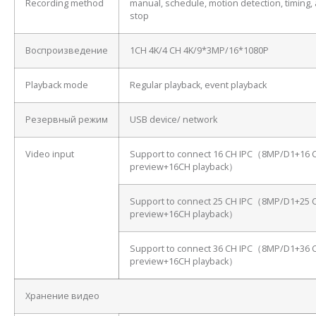
Recording method
manual, schedule, motion detection, timing, 
stop
Воспроизведение
1CH 4K/4 CH 4K/9*3MP/16*1080P
Playback mode
Regular playback, event playback
Резервный режим
USB device/ network
Video input
Support to connect 16 CH IPC（8MP/D1+16 
preview+16CH playback）
Support to connect 25 CH IPC（8MP/D1+25 
preview+16CH playback）
Support to connect 36 CH IPC（8MP/D1+36 
preview+16CH playback）
Хранение видео