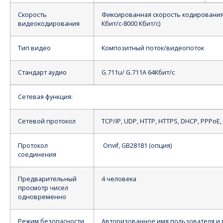
Скорость
Фиксированная скорость кодирования,
видеокодирования
Кбит/с-8000 Кбит/с)
Тип видео
Композитный поток/видеопоток
Стандарт аудио
G.711u/ G.711A 64Кбит/с
Сетевая функция:
Сетевой протокол
TCP/IP, UDP, HTTP, HTTPS, DHCP, PPPoE,
Протокол
Onvif, GB28181 (опция)
соединения
Предварительный
4 человека
просмотр чисел
одновременно
Режим безопасности
Авторизованное имя пользователя и