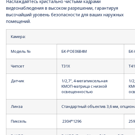
Наслаждайтесь кристально чистыми кадрами
видеонаблюдения в высоком разрешении, гарантируя
высочайший уровень безопасности для ваших наружных
помещений.
Камера:
Модель №
БК-POE06B4M
БК
Чипсет
Т31Х
Т4
Датчик
1/2,7″, 4-мегапиксельная
1/2
КМОП-матрица с низкой
КМ
освещенностью
ос
Линза
Стандартный объектив 3,6 мм, опцион
Пиксель
2304*1296
259