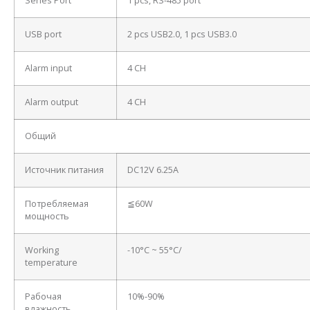
Series Port
1 pcs, RS-485 port
USB port
2 pcs USB2.0, 1 pcs USB3.0
Alarm input
4 CH
Alarm output
4 CH
Общий
Источник питания
DC12V 6.25A
Потребляемая
≦60W
мощность
Working
-10°C ~ 55°C/
temperature
Рабочая
10%-90%
влажность