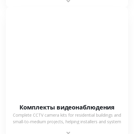
СМОТРЕТЬ БОЛЬШЕ
Комплекты видеонаблюдения
Complete CCTV camera kits for residential buildings and
small-to-medium projects, helping installers and system
integrators simplify deployment and reduce sourcing time.