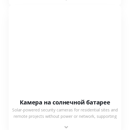
surveillance solutions.
СМОТРЕТЬ БОЛЬШЕ
Камера на солнечной батарее
Solar-powered security cameras for residential sites and
remote projects without power or network, supporting
low-power operation, 4G or WiFi connection and
outdoor monitoring.