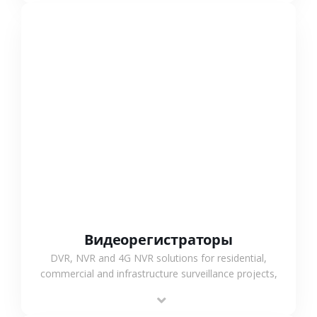
СМОТРЕТЬ БОЛЬШЕ
Видеорегистраторы
DVR, NVR and 4G NVR solutions for residential,
commercial and infrastructure surveillance projects,
supporting stable recording and system integration.