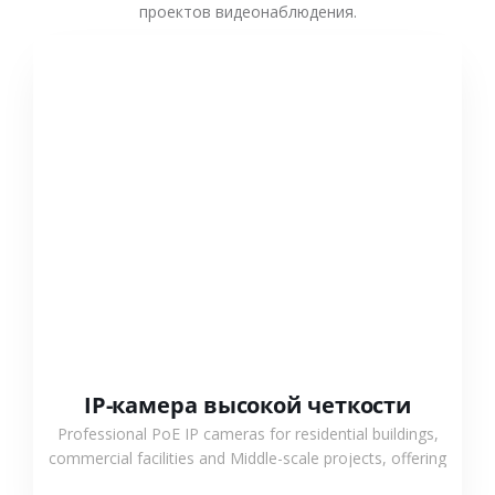
проектов видеонаблюдения.
СМОТРЕТЬ БОЛЬШЕ
IP-камера высокой четкости
Professional PoE IP cameras for residential buildings,
commercial facilities and Middle-scale projects, offering
stable performance, high compatibility and OEM & ODM