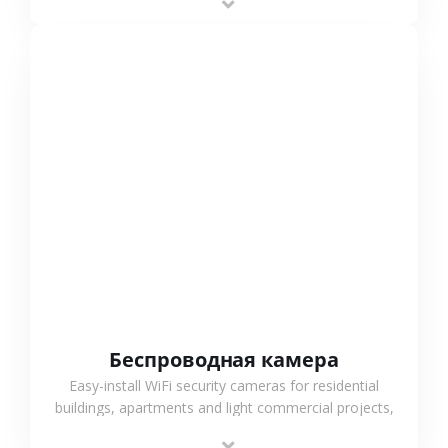
support.
СМОТРЕТЬ БОЛЬШЕ
Беспроводная камера
Easy-install WiFi security cameras for residential
buildings, apartments and light commercial projects,
providing flexible deployment and cost-effective