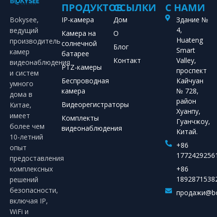
ПРОДУКТОВ
ССЫЛКИ
С НАМИ
Bokysee,
IP-камера
Дом
Здание №
4,
ведущий
Камера на
О
Huateng
производитель
солнечной
Блог
Smart
камер
батарее
Контакт
Valley,
видеонаблюдения
PTZ-камеры
проспект
и систем
Беспроводная
Кайчуан
умного
камера
№ 728,
дома в
район
Видеорегистраторы
Китае,
Хуанпу,
имеет
Комплекты
Гуанчжоу,
более чем
видеонаблюдения
Китай.
10-летний
+86
опыт
1772429256
предоставления
комплексных
+86
1892871538
решений
безопасности,
продажи@bo
включая IP,
WiFi и