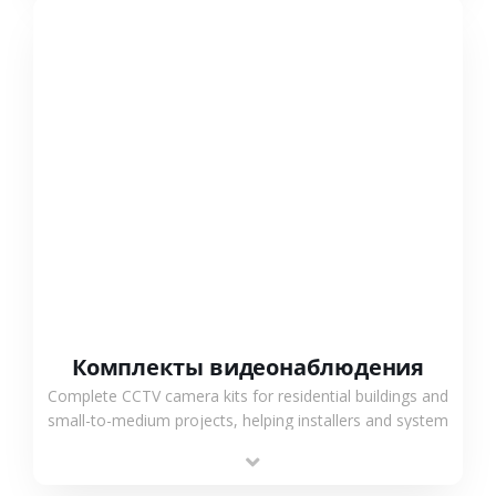
СМОТРЕТЬ БОЛЬШЕ
Комплекты видеонаблюдения
Complete CCTV camera kits for residential buildings and
small-to-medium projects, helping installers and system
integrators simplify deployment and reduce sourcing
time.