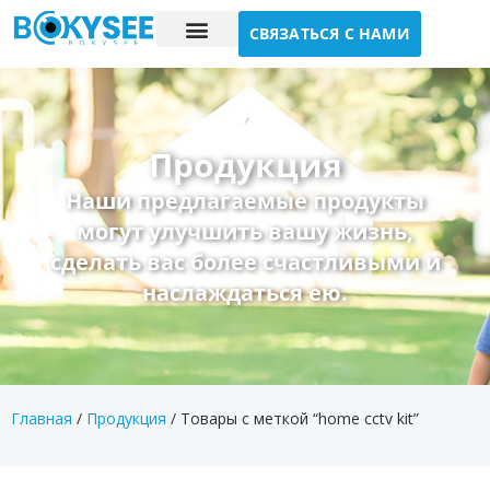
СВЯЗАТЬСЯ С НАМИ
Исследование случая
О нас
Продукция
Наши предлагаемые продукты
могут улучшить вашу жизнь,
сделать вас более счастливыми и
наслаждаться ею.
Главная
/
Продукция
/ Товары с меткой “home cctv kit”