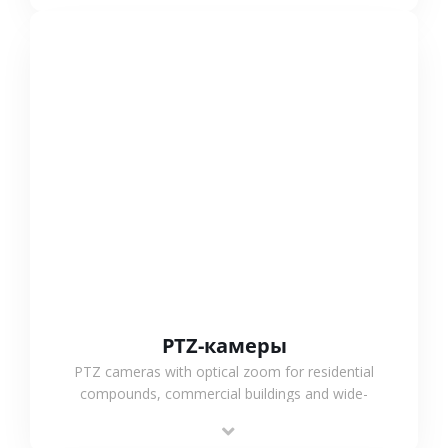
СМОТРЕТЬ БОЛЬШЕ
PTZ-камеры
PTZ cameras with optical zoom for residential
compounds, commercial buildings and wide-
area projects, enabling long-distance
monitoring and flexible coverage.