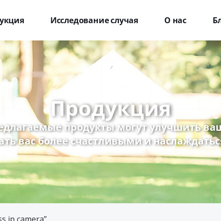
укция
Исследование случая
О нас
Б
Продукция
едлагаемые продукты могут улучшить ваш
ать вас более счастливыми и наслаждатьс
s ip camera”