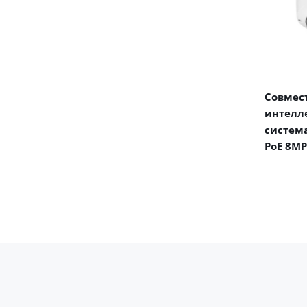
Совмест
интелл
система
PoE 8MP