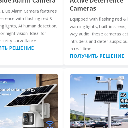
Blue Alarm Camera
Active Deterrence
Cameras
 Blue Alarm Camera features
errence with flashing red &
Equipped with flashing red & 
ng lights, AI human detection,
warning lights, built-in sirens
lor night vision. Ideal for
way audio, these cameras act
curity surveillance.
intruders and deter suspiciou
ТЬ РЕШЕНИЕ
in real time.
ПОЛУЧИТЬ РЕШЕНИЕ