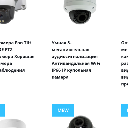
мера Pan Tilt
Умная 5-
Оп
E PTZ
мегапиксельная
ме
амера Хорошая
аудиосигнализация
ка
амера
Антивандальная WiFi
ра
аблюдения
IP66 IP купольная
ви
камера
ви
пр
MEW