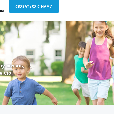
СВЯЗАТЬСЯ С НАМИ
лог
у жизнь,
я ею.