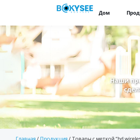
Дом
Прод
Наши пр
сдел
Главная
/
Продукция
/ Товары с меткой “hd wireles