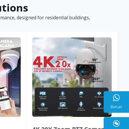
utions
ance, designed for residential buildings,
Ватса