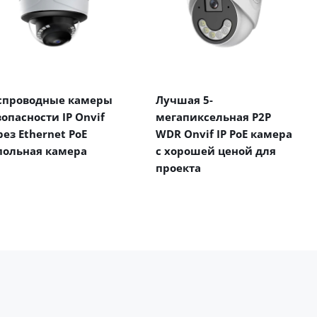
спроводные камеры
Лучшая 5-
зопасности IP Onvif
мегапиксельная P2P
рез Ethernet PoE
WDR Onvif IP PoE камера
польная камера
с хорошей ценой для
проекта