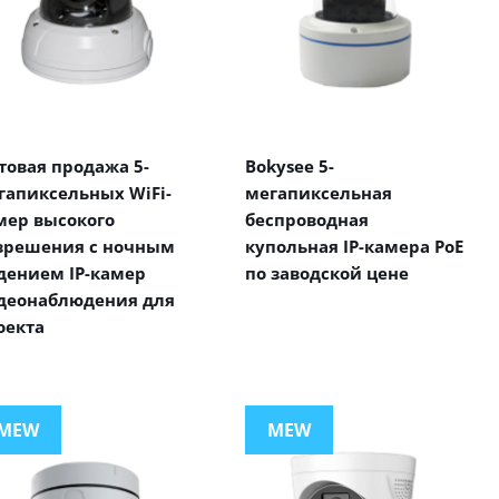
товая продажа 5-
Bokysee 5-
гапиксельных WiFi-
мегапиксельная
мер высокого
беспроводная
зрешения с ночным
купольная IP-камера PoE
дением IP-камер
по заводской цене
деонаблюдения для
оекта
MEW
MEW