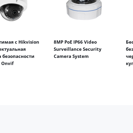
имая с Hikvision
8MP PoE IP66 Video
Бе
ектуальная
Surveillance Security
бе
 безопасности
Camera System
че
 Onvif
ку