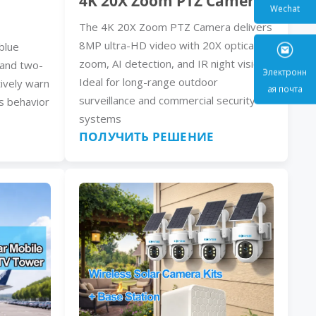
4K 20X Zoom PTZ Camera
The 4K 20X Zoom PTZ Camera delivers
Wecha
8MP ultra-HD video with 20X optical
blue
zoom, AI detection, and IR night vision.
, and two-
Ideal for long-range outdoor
ively warn
surveillance and commercial security
s behavior
Электр
systems
ая поч
ПОЛУЧИТЬ РЕШЕНИЕ