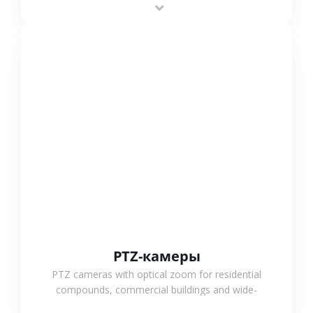
outdoor monitoring.
СМОТРЕТЬ БОЛЬШЕ
PTZ-камеры
PTZ cameras with optical zoom for residential
compounds, commercial buildings and wide-
area projects, enabling long-distance