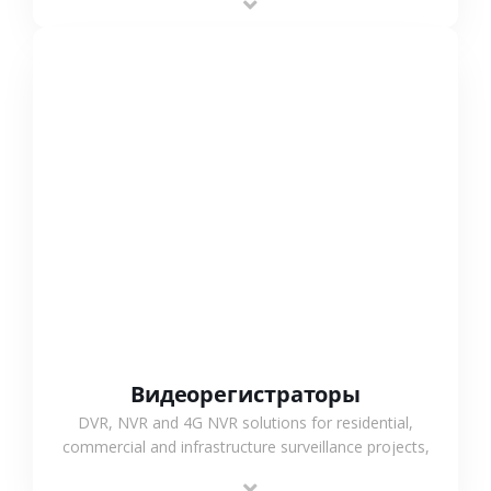
monitoring and flexible coverage.
СМОТРЕТЬ БОЛЬШЕ
Видеорегистраторы
DVR, NVR and 4G NVR solutions for residential,
commercial and infrastructure surveillance projects,
supporting stable recording and system integration.