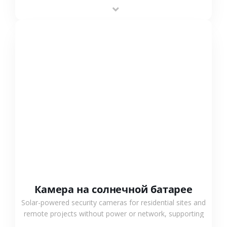
providing flexible deployment and cost-effective
surveillance solutions.
СМОТРЕТЬ БОЛЬШЕ
Камера на солнечной батарее
Solar-powered security cameras for residential sites and
remote projects without power or network, supporting
low-power operation, 4G or WiFi connection and