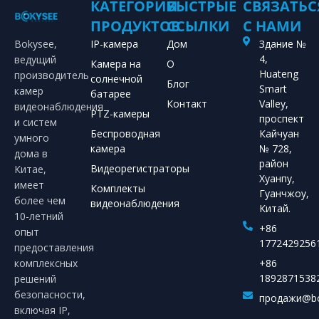
КАТЕГОРИИ
БЫСТРЫЕ
СВЯЗАТЬС
ПРОДУКТОВ
ССЫЛКИ
С НАМИ
Bokysee,
IP-камера
Дом
Здание №
4,
ведущий
Камера на
О
Huateng
производитель
солнечной
Блог
Smart
камер
батарее
Контакт
Valley,
видеонаблюдения
PTZ-камеры
проспект
и систем
Беспроводная
Кайчуан
умного
камера
№ 728,
дома в
район
Видеорегистраторы
Китае,
Хуанпу,
имеет
Комплекты
Гуанчжоу,
более чем
видеонаблюдения
Китай.
10-летний
+86
опыт
1772429256
предоставления
комплексных
+86
1892871538
решений
безопасности,
продажи@bo
включая IP,