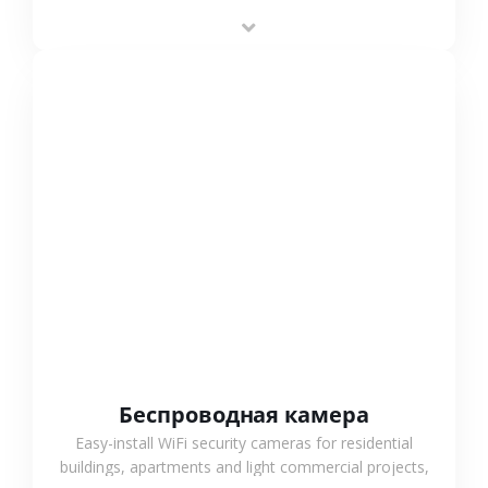
stable performance, high compatibility and OEM & ODM
support.
СМОТРЕТЬ БОЛЬШЕ
Беспроводная камера
Easy-install WiFi security cameras for residential
buildings, apartments and light commercial projects,