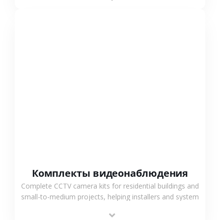
СМОТРЕТЬ БОЛЬШЕ
Комплекты видеонаблюдения
Complete CCTV camera kits for residential buildings and
small-to-medium projects, helping installers and system
integrators simplify deployment and reduce sourcing
time.