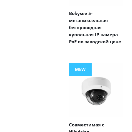
Bokysee 5-
мегапиксельная
беспроводная
купольная IP-камера
PoE по заводской цене
MEW
Совместимая с
Hikvision