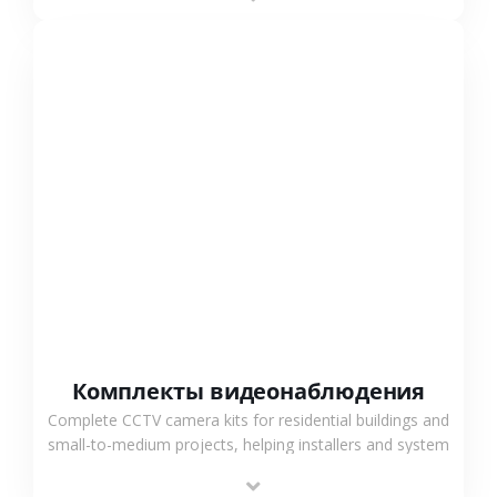
СМОТРЕТЬ БОЛЬШЕ
Комплекты видеонаблюдения
Complete CCTV camera kits for residential buildings and
small-to-medium projects, helping installers and system
integrators simplify deployment and reduce sourcing
time.