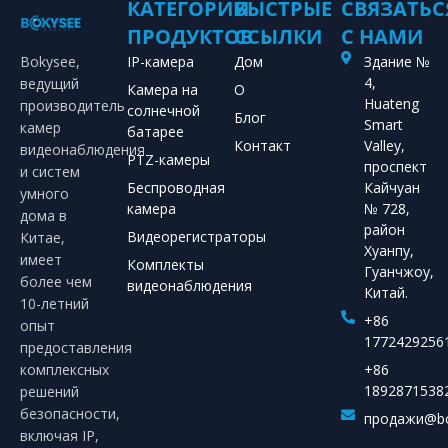
КАТЕГОРИИ
БЫСТРЫЕ
СВЯЗАТЬС
ПРОДУКТОВ
ССЫЛКИ
С НАМИ
Bokysee,
IP-камера
Дом
Здание №
4,
ведущий
Камера на
О
Huateng
производитель
солнечной
Блог
Smart
камер
батарее
Контакт
Valley,
видеонаблюдения
PTZ-камеры
проспект
и систем
Беспроводная
Кайчуан
умного
камера
№ 728,
дома в
район
Видеорегистраторы
Китае,
Хуанпу,
имеет
Комплекты
Гуанчжоу,
более чем
видеонаблюдения
Китай.
10-летний
+86
опыт
1772429256
предоставления
комплексных
+86
1892871538
решений
безопасности,
продажи@bo
включая IP,