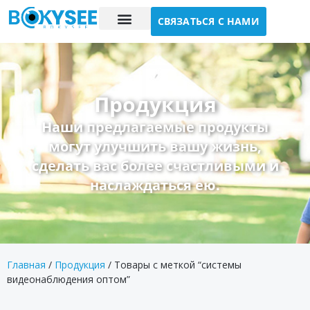
СВЯЗАТЬСЯ С НАМИ
Исследование случая
О нас
Продукция
Наши предлагаемые продукты
могут улучшить вашу жизнь,
сделать вас более счастливыми и
наслаждаться ею.
Главная
/
Продукция
/ Товары с меткой “системы
видеонаблюдения оптом”