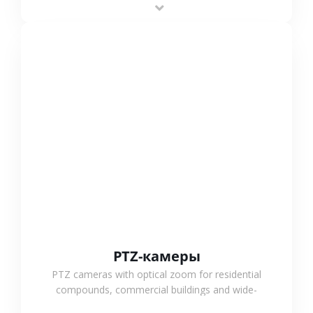
outdoor monitoring.
СМОТРЕТЬ БОЛЬШЕ
PTZ-камеры
PTZ cameras with optical zoom for residential
compounds, commercial buildings and wide-
area projects, enabling long-distance