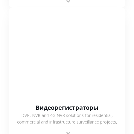
monitoring and flexible coverage.
СМОТРЕТЬ БОЛЬШЕ
Видеорегистраторы
DVR, NVR and 4G NVR solutions for residential,
commercial and infrastructure surveillance projects,
supporting stable recording and system integration.