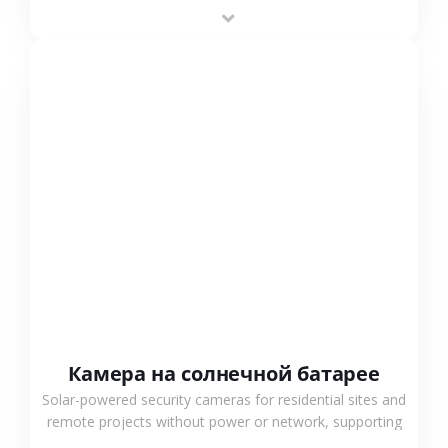
providing flexible deployment and cost-effective
surveillance solutions.
СМОТРЕТЬ БОЛЬШЕ
Камера на солнечной батарее
Solar-powered security cameras for residential sites and
remote projects without power or network, supporting
low-power operation, 4G or WiFi connection and