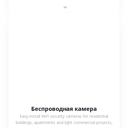
stable performance, high compatibility and OEM & ODM
support.
СМОТРЕТЬ БОЛЬШЕ
Беспроводная камера
Easy-install WiFi security cameras for residential
buildings, apartments and light commercial projects,