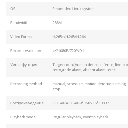
OS
Embedded Linux system
Bandwidth
288M
Video Format
H.265+/H.265/H.264
Record resolution
4K/1080P/720P/D1
Умная функция
Target count,human detect, e-fence, line-cro
retrograde alarm, absent alarm…etec
Recording method
manual, schedule, motion detection, timing, 
stop
Воспроизведение
1CH 4K/4 CH 4K/9*3MP/16*1080P
Playback mode
Regular playback, event playback