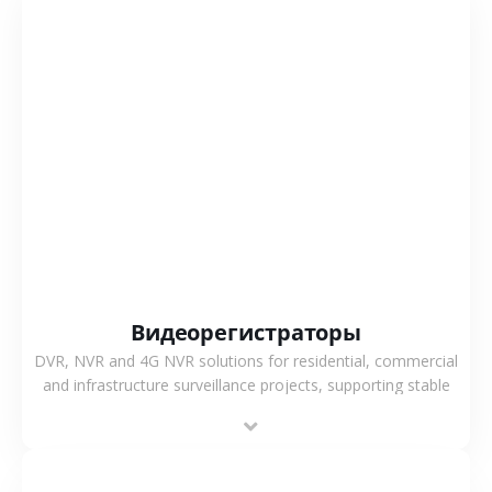
СМОТРЕТЬ БОЛЬШЕ
Видеорегистраторы
DVR, NVR and 4G NVR solutions for residential, commercial
and infrastructure surveillance projects, supporting stable
recording and system integration.