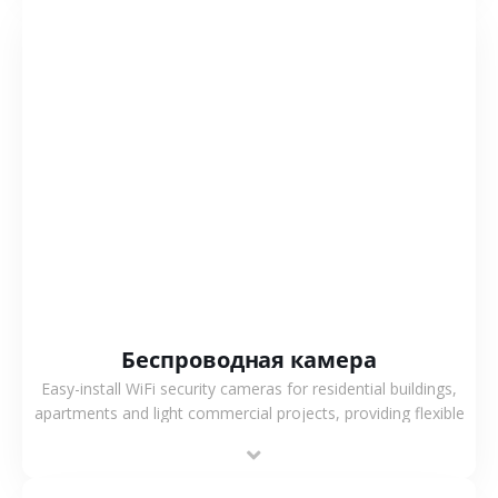
СМОТРЕТЬ БОЛЬШЕ
Беспроводная камера
Easy-install WiFi security cameras for residential buildings,
apartments and light commercial projects, providing flexible
deployment and cost-effective surveillance solutions.