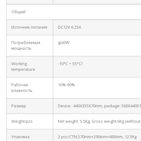
Общий
Источник питания
DC12V 6.25A
Потребляемая
≦60W
мощность
Working
-10°C ~ 55°C/
temperature
Рабочая
10%-90%
влажность
Размер
Device : 440X355X70mm, package: 560X440
Weight/pcs
Net weight: 5.5Kg, Gross weight:6Kg (withou
Упаковка
2 pcs/CTN,570mm×290mm×490mm, 12.5Kg