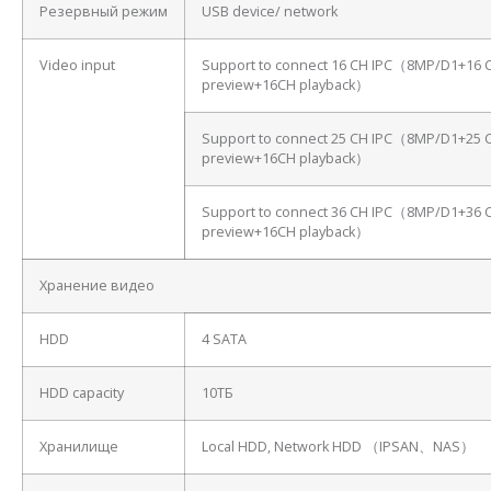
Резервный режим
USB device/ network
Video input
Support to connect 16 CH IPC（8MP/D1+16 
preview+16CH playback）
Support to connect 25 CH IPC（8MP/D1+25 
preview+16CH playback）
Support to connect 36 CH IPC（8MP/D1+36 
preview+16CH playback）
Хранение видео
HDD
4 SATA
HDD capacity
10ТБ
Хранилище
Local HDD, Network HDD （IPSAN、NAS）