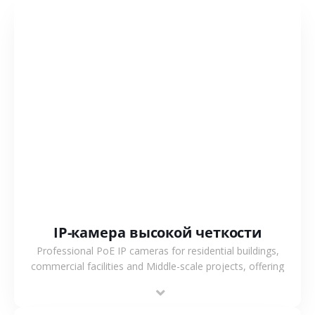
СМОТРЕТЬ БОЛЬШЕ
IP-камера высокой четкости
Professional PoE IP cameras for residential buildings,
commercial facilities and Middle-scale projects, offering
stable performance, high compatibility and OEM & ODM
support.