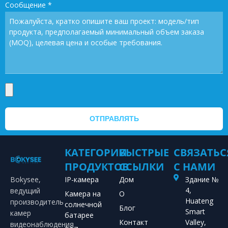
Сообщение
*
ОТПРАВЛЯТЬ
КАТЕГОРИИ
БЫСТРЫЕ
СВЯЗАТЬС
ПРОДУКТОВ
ССЫЛКИ
С НАМИ
Bokysee,
IP-камера
Дом
Здание №
4,
ведущий
Камера на
О
Huateng
производитель
солнечной
Блог
Smart
камер
батарее
Контакт
Valley,
видеонаблюдения