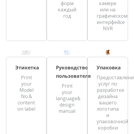
форм
камере
каждый
или на
год
графическом
интерфейсе
NVR
Этикетка
Руководство
Упаковка
пользователя
Print
Предоставлени
your
услуг по
Print
Model
разработке
your
No.&
дизайна
language&
content
вашего
design
on label
логотипа
manual
и
упаковочной
коробки