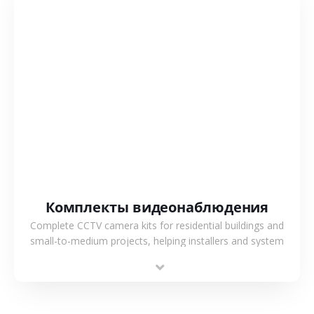
СМОТРЕТЬ БОЛЬШЕ
Комплекты видеонаблюдения
Complete CCTV camera kits for residential buildings and
small-to-medium projects, helping installers and system
integrators simplify deployment and reduce sourcing time.