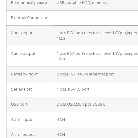
Резервный режим
USB portable HDD, memory
External Connection
Audio input
1 pcs RCA port (electrical level 1.8Vp-p,imp
1kΩ)
Audio output
1 pcs RCA port (electrical level 1.8Vp-p,imp
1kΩ)
Сетевой порт
2 pcs,RJ45 1000M ethernet port
Series Port
1 pcs, RS-485 port
USB port
2 pcs USB2.0, 1 pcs USB3.0
Alarm input
4 CH
Alarm output
4 CH