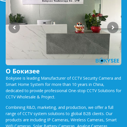
О Бокизее
Bokysee is leading Manufacturer of CCTV Security Camera and
Smart Home System for more than 10 years in China,
dedicated to provide professional One-stop CCTV Solutions for
CCTV Wholesale & Project.
Combining R&D, marketing, and production, we offer a full
range of CCTV system solutions to global B2B clients. Our
products are including IP Cameras, Wireless Cameras, Smart
WiFi Cameras, Solar Battery Cameras, Analog Cameras,