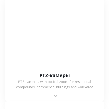
СМОТРЕТЬ БОЛЬШЕ
PTZ-камеры
PTZ cameras with optical zoom for residential
compounds, commercial buildings and wide-area
projects, enabling long-distance monitoring and
flexible coverage.