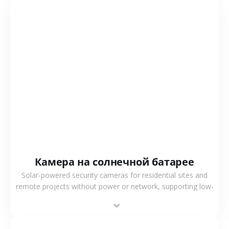
СМОТРЕТЬ БОЛЬШЕ
Камера на солнечной батарее
Solar-powered security cameras for residential sites and
remote projects without power or network, supporting low-
power operation, 4G or WiFi connection and outdoor
monitoring.