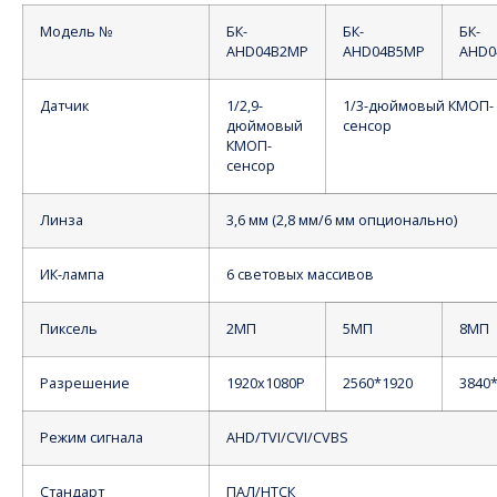
Модель №
БК-
БК-
БК-
AHD04B2MP
AHD04B5MP
AHD0
Датчик
1/2,9-
1/3-дюймовый КМОП-
дюймовый
сенсор
КМОП-
сенсор
Линза
3,6 мм (2,8 мм/6 мм опционально)
ИК-лампа
6 световых массивов
Пиксель
2МП
5МП
8МП
Разрешение
1920x1080P
2560*1920
3840
Режим сигнала
AHD/TVI/CVI/CVBS
Стандарт
ПАЛ/НТСК