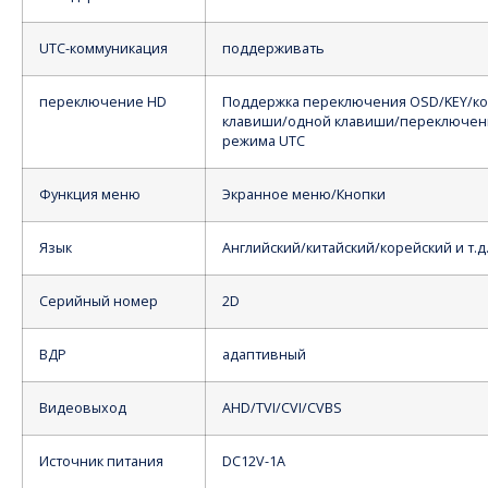
UTC-коммуникация
поддерживать
переключение HD
Поддержка переключения OSD/KEY/к
клавиши/одной клавиши/переключен
режима UTC
Функция меню
Экранное меню/Кнопки
Язык
Английский/китайский/корейский и т.д
Серийный номер
2D
ВДР
адаптивный
Видеовыход
AHD/TVI/CVI/CVBS
Источник питания
DC12V-1A