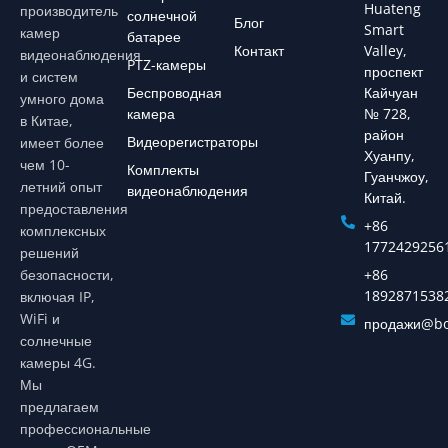
Huateng
производитель
солнечной
Блог
Smart
камер
батарее
Контакт
Valley,
видеонаблюдения
PTZ-камеры
проспект
и систем
Беспроводная
Кайчуан
умного дома
камера
№ 728,
в Китае,
район
Видеорегистраторы
имеет более
Хуанпу,
чем 10-
Комплекты
Гуанчжоу,
летний опыт
видеонаблюдения
Китай.
предоставления
+86
комплексных
1772429256
решений
безопасности,
+86
1892871538
включая IP,
WiFi и
продажи@bo
солнечные
камеры 4G.
Мы
предлагаем
профессиональные