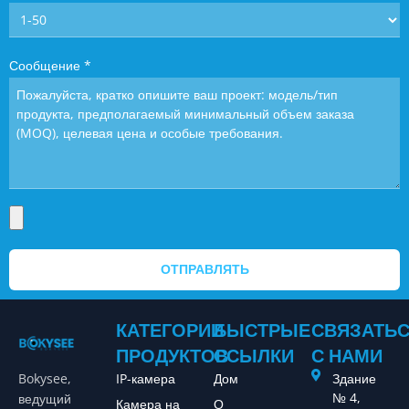
Сообщение
*
ОТПРАВЛЯТЬ
КАТЕГОРИИ
БЫСТРЫЕ
СВЯЗАТЬ
ПРОДУКТОВ
ССЫЛКИ
С НАМИ
Bokysee,
IP-камера
Дом
Здание
№ 4,
ведущий
Камера на
О