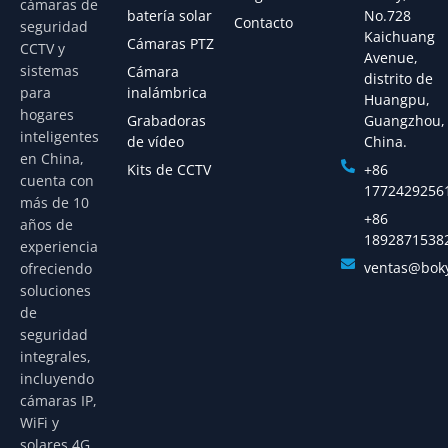
cámaras de
batería solar
No.728
Contacto
seguridad
Kaichuang
Cámaras PTZ
CCTV y
Avenue,
sistemas
Cámara
distrito de
para
inalámbrica
Huangpu,
hogares
Grabadoras
Guangzhou,
inteligentes
de vídeo
China.
en China,
Kits de CCTV
+86
cuenta con
1772429256
más de 10
+86
años de
1892871538
experiencia
ventas@bok
ofreciendo
soluciones
de
seguridad
integrales,
incluyendo
cámaras IP,
WiFi y
solares 4G.