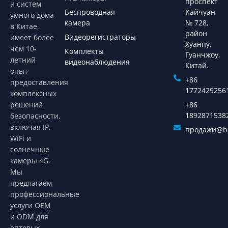
проспект
и систем
Беспроводная
Кайчуан
умного дома
камера
№ 728,
в Китае,
район
Видеорегистраторы
имеет более
Хуанпу,
чем 10-
Комплекты
Гуанчжоу,
летний
видеонаблюдения
Китай.
опыт
+86
предоставления
1772429256
комплексных
решений
+86
1892871538
безопасности,
включая IP,
продажи@bo
WiFi и
солнечные
камеры 4G.
Мы
предлагаем
профессиональные
услуги OEM
и ODM для
оптовых