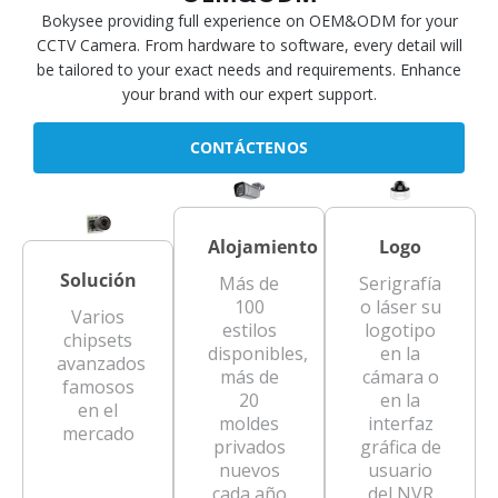
Bokysee providing full experience on OEM&ODM for your
CCTV Camera. From hardware to software, every detail will
be tailored to your exact needs and requirements. Enhance
your brand with our expert support.
CONTÁCTENOS
Alojamiento
Logo
Solución
Más de
Serigrafía
100
o láser su
Varios
estilos
logotipo
chipsets
disponibles,
en la
avanzados
más de
cámara o
famosos
20
en la
en el
moldes
interfaz
mercado
privados
gráfica de
nuevos
usuario
cada año
del NVR