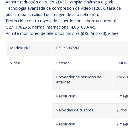
Admite reducción de ruido 2D/3D, amplia dinámica digital;
Tecnología avanzada de compresión de video H.265X, tasa de
bits ultrabaja, calidad de imagen de alta definición;
Protección contra rayos, de acuerdo con la norma nacional
GB/T17626.5, norma internacional IEC61000-4-5;
Admite monitoreo de teléfonos móviles (iOS, Android): iCSee
Modelo NO.
BK-LXS06P2M
Video
Sensor
CMOS 
Proveedor de servicios de
XM650
Internet
Resolución
3 meg
Velocidad de cuadros
25 fps
Resolución
2 meg