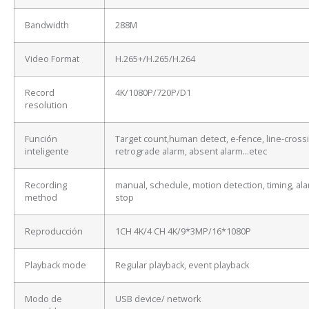
Bandwidth
288M
Video Format
H.265+/H.265/H.264
Record
4K/1080P/720P/D1
resolution
Función
Target count,human detect, e-fence, line-cross
inteligente
retrograde alarm, absent alarm…etec
Recording
manual, schedule, motion detection, timing, ala
method
stop
Reproducción
1CH 4K/4 CH 4K/9*3MP/16*1080P
Playback mode
Regular playback, event playback
Modo de
USB device/ network