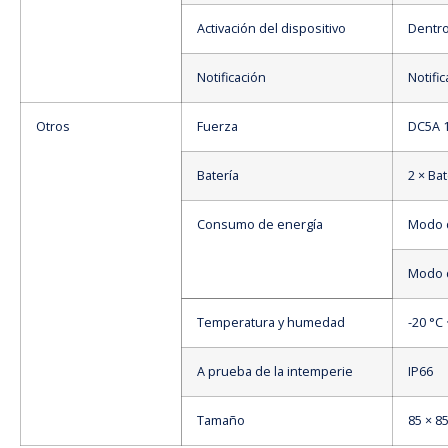
Activación del dispositivo
Dentr
Notificación
Notifi
Otros
Fuerza
DC5A 1
Batería
2 × Ba
Consumo de energía
Modo 
Modo d
Temperatura y humedad
-20 °C
A prueba de la intemperie
IP66
Tamaño
85 × 8