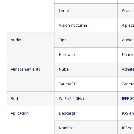
Lente
Gran a
Visión nocturna
4 piez
Audio
Tipo
Audio 
Hardware
Un mic
Almacenamiento
Nube
Admite
Tarjeta TF
Tarjet
Red
Wi-Fi (2,4 GHz)
IEEE 8
Aplicación
Descargar
iOS en
Nombre
iCSee