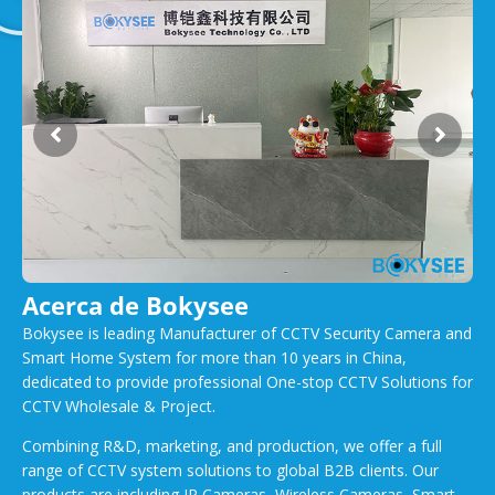
Acerca de Bokysee
Bokysee is leading Manufacturer of CCTV Security Camera and
Smart Home System for more than 10 years in China,
dedicated to provide professional One-stop CCTV Solutions for
CCTV Wholesale & Project.
Combining R&D, marketing, and production, we offer a full
range of CCTV system solutions to global B2B clients. Our
products are including IP Cameras, Wireless Cameras, Smart