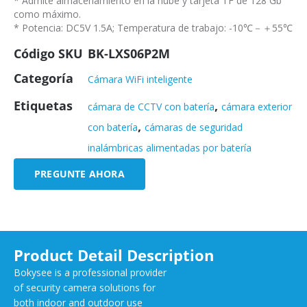
* Admite almacenamiento en la nube y tarjeta TF de 128 Gb
como máximo.
* Potencia: DC5V 1.5A; Temperatura de trabajo: -10℃－＋55℃
Código SKU
BK-LXS06P2M
Categoría
Cámara WiFi inteligente
Etiquetas
,
cámara de CCTV con batería
cámara exterior
,
con batería
cámaras de seguridad
inalámbricas alimentadas por batería
PREGUNTE AHORA
Product Detail Description
Bokysee is a professional provider
of security camera solutions for
both indoor and outdoor use