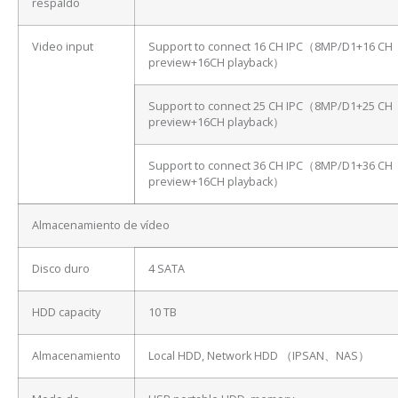
respaldo
Video input
Support to connect 16 CH IPC（8MP/D1+16 CH
preview+16CH playback）
Support to connect 25 CH IPC（8MP/D1+25 CH
preview+16CH playback）
Support to connect 36 CH IPC（8MP/D1+36 CH
preview+16CH playback）
Almacenamiento de vídeo
Disco duro
4 SATA
HDD capacity
10 TB
Almacenamiento
Local HDD, Network HDD （IPSAN、NAS）