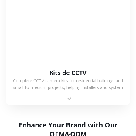
VER MÁS
Kits de CCTV
Complete CCTV camera kits for residential buildings and
small-to-medium projects, helping installers and system
integrators simplify deployment and reduce sourcing time.
Enhance Your Brand with Our
OEM&ODM