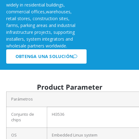
widely in residential buildings,
commercial offices,warehouses,
retail stores, construction sites,
farms, parking areas and industrial
infrastructure projects, supporting
installers, system integrators and
wholesale partners worldwide.
OBTENGA UNA SOLUCIÓN
Product Parameter
Parámetros
Conjunto de
HI3536
chips
OS
Embedded Linux system