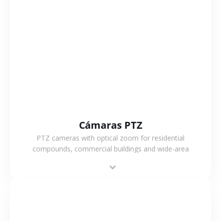
VER MÁS
Cámaras PTZ
PTZ cameras with optical zoom for residential
compounds, commercial buildings and wide-area
projects, enabling long-distance monitoring and
flexible coverage.