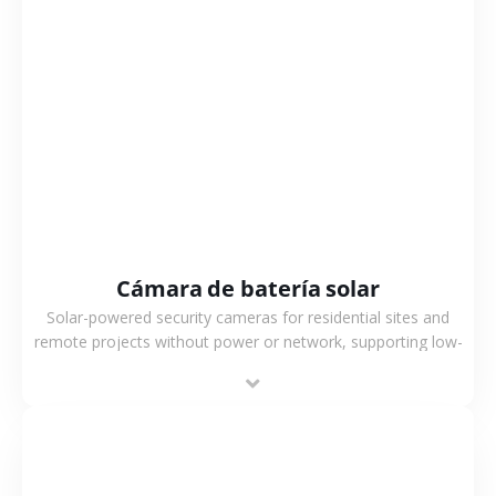
VER MÁS
Cámara de batería solar
Solar-powered security cameras for residential sites and
remote projects without power or network, supporting low-
power operation, 4G or WiFi connection and outdoor
monitoring.