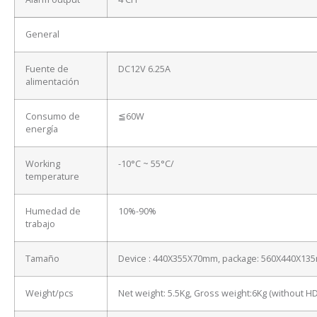
General
Fuente de
DC12V 6.25A
alimentación
Consumo de
≦60W
energía
Working
-10°C ~ 55°C/
temperature
Humedad de
10%-90%
trabajo
Tamaño
Device : 440X355X70mm, package: 560X440X13
Weight/pcs
Net weight: 5.5Kg, Gross weight:6Kg (without H