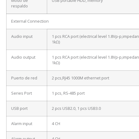
Modo de
USB portable HDD, memory
respaldo
External Connection
Audio input
1 pcs RCA port (electrical level 1.8Vp-p,impeda
1kΩ)
Audio output
1 pcs RCA port (electrical level 1.8Vp-p,impeda
1kΩ)
Puerto de red
2 pcs,RJ45 1000M ethernet port
Series Port
1 pcs, RS-485 port
USB port
2 pcs USB2.0, 1 pcs USB3.0
Alarm input
4 CH
Alarm output
4 CH