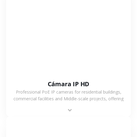
VER MÁS
Cámara IP HD
Professional PoE IP cameras for residential buildings,
commercial facilities and Middle-scale projects, offering
stable performance, high compatibility and OEM & ODM
support.