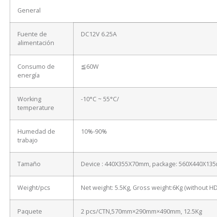
General
Fuente de
DC12V 6.25A
alimentación
Consumo de
≦60W
energía
Working
-10°C ~ 55°C/
temperature
Humedad de
10%-90%
trabajo
Tamaño
Device : 440X355X70mm, package: 560X440X13
Weight/pcs
Net weight: 5.5Kg, Gross weight:6Kg (without H
Paquete
2 pcs/CTN,570mm×290mm×490mm, 12.5Kg