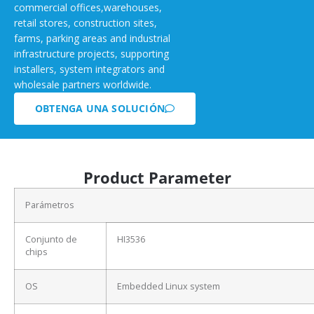
commercial offices,warehouses,
retail stores, construction sites,
farms, parking areas and industrial
infrastructure projects, supporting
installers, system integrators and
wholesale partners worldwide.
OBTENGA UNA SOLUCIÓN
Product Parameter
Parámetros
Conjunto de
HI3536
chips
OS
Embedded Linux system