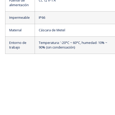
Fuente de
CC 12 V-1 A
alimentación
Impermeable
IP66
Material
Cáscara de Metel
Entorno de
Temperatura: '-20°C ~ 60°C, humedad: 10% ~
trabajo
90% (sin condensación)