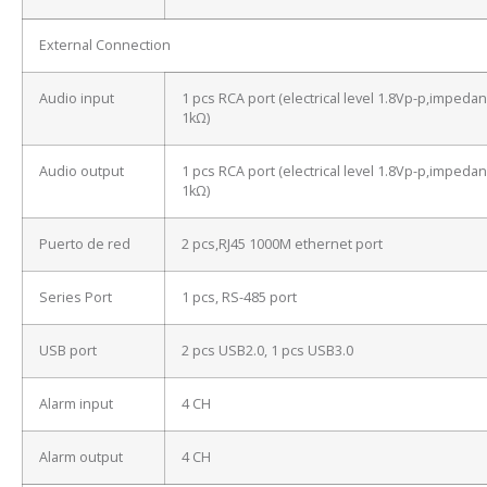
External Connection
Audio input
1 pcs RCA port (electrical level 1.8Vp-p,impeda
1kΩ)
Audio output
1 pcs RCA port (electrical level 1.8Vp-p,impeda
1kΩ)
Puerto de red
2 pcs,RJ45 1000M ethernet port
Series Port
1 pcs, RS-485 port
USB port
2 pcs USB2.0, 1 pcs USB3.0
Alarm input
4 CH
Alarm output
4 CH