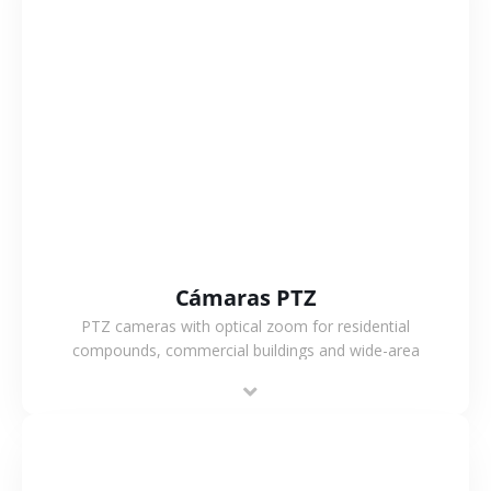
VER MÁS
Cámaras PTZ
PTZ cameras with optical zoom for residential
compounds, commercial buildings and wide-area
projects, enabling long-distance monitoring and
flexible coverage.