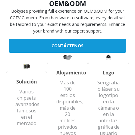
OEM&ODM
Bokysee providing full experience on OEM&ODM for your
CCTV Camera. From hardware to software, every detail will
be tailored to your exact needs and requirements. Enhance
your brand with our expert support.
CONTÁCTENOS
Alojamiento
Logo
Solución
Más de
Serigrafía
100
o láser su
Varios
estilos
logotipo
chipsets
disponibles,
en la
avanzados
más de
cámara o
famosos
20
en la
en el
moldes
interfaz
mercado
privados
gráfica de
nuevos
usuario