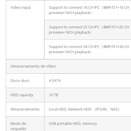
Video input
Support to connect 16 CH IPC（8MP/D1+16 CH
preview+16CH playback）
Support to connect 25 CH IPC（8MP/D1+25 CH
preview+16CH playback）
Support to connect 36 CH IPC（8MP/D1+36 CH
preview+16CH playback）
Almacenamiento de vídeo
Disco duro
4 SATA
HDD capacity
10 TB
Almacenamiento
Local HDD, Network HDD （IPSAN、NAS）
Modo de
USB portable HDD, memory
respaldo