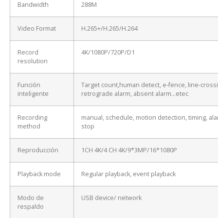
Bandwidth
288M
Video Format
H.265+/H.265/H.264
Record
4K/1080P/720P/D1
resolution
Función
Target count,human detect, e-fence, line-cross
inteligente
retrograde alarm, absent alarm…etec
Recording
manual, schedule, motion detection, timing, ala
method
stop
Reproducción
1CH 4K/4 CH 4K/9*3MP/16*1080P
Playback mode
Regular playback, event playback
Modo de
USB device/ network
respaldo