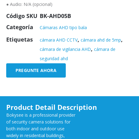
● Audio: N/A (opcional)
Código SKU
BK-AHD05B
Categoría
Cámaras AHD tipo bala
Etiquetas
,
,
cámara AHD CCTV
cámara ahd de 5mp
,
cámara de vigilancia AHD
cámara de
seguridad ahd
PREGUNTE AHORA
Product Detail Description
Bokysee is a professional provider
of security camera solutions for
both indoor and outdoor use
widely in residential buildings,