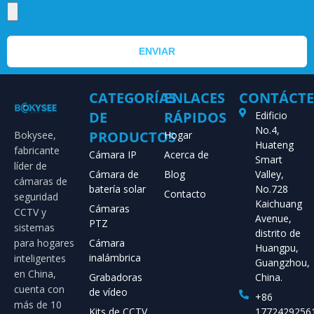
ENVIAR
CATEGORÍAS
ENLACES
CONTÁCT
DE
RÁPIDOS
Edificio
No.4,
PRODUCTOS
Bokysee,
Hogar
Huateng
fabricante
Cámara IP
Acerca de
Smart
líder de
Cámara de
Blog
Valley,
cámaras de
batería solar
No.728
Contacto
seguridad
Kaichuang
Cámaras
CCTV y
Avenue,
PTZ
sistemas
distrito de
para hogares
Cámara
Huangpu,
inalámbrica
inteligentes
Guangzhou,
en China,
Grabadoras
China.
cuenta con
de vídeo
+86
más de 10
Kits de CCTV
1772429256