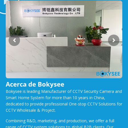
Acerca de Bokysee
Bokysee is leading Manufacturer of CCTV Security Camera and
Smart Home System for more than 10 years in China,
dedicated to provide professional One-stop CCTV Solutions for
CCTV Wholesale & Project.
Combining R&D, marketing, and production, we offer a full
range of CCTV system solutions to global B2B clients. Our