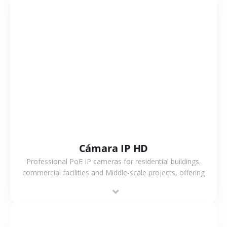
VER MÁS
Cámara IP HD
Professional PoE IP cameras for residential buildings,
commercial facilities and Middle-scale projects, offering
stable performance, high compatibility and OEM & ODM
support.