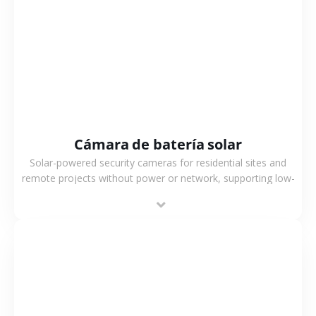
VER MÁS
Cámara de batería solar
Solar-powered security cameras for residential sites and
remote projects without power or network, supporting low-
power operation, 4G or WiFi connection and outdoor
monitoring.