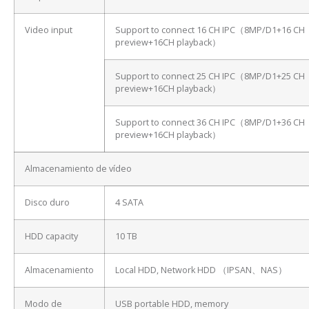
Video input
Support to connect 16 CH IPC（8MP/D1+16 CH
preview+16CH playback）
Support to connect 25 CH IPC（8MP/D1+25 CH
preview+16CH playback）
Support to connect 36 CH IPC（8MP/D1+36 CH
preview+16CH playback）
Almacenamiento de vídeo
Disco duro
4 SATA
HDD capacity
10 TB
Almacenamiento
Local HDD, Network HDD （IPSAN、NAS）
Modo de
USB portable HDD, memory