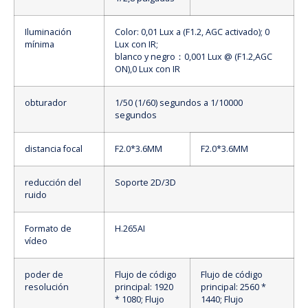
Iluminación
Color: 0,01 Lux a (F1.2, AGC activado); 0
mínima
Lux con IR;
blanco y negro：0,001 Lux @ (F1.2,AGC
ON),0 Lux con IR
obturador
1/50 (1/60) segundos a 1/10000
segundos
distancia focal
F2.0*3.6MM
F2.0*3.6MM
reducción del
Soporte 2D/3D
ruido
Formato de
H.265AI
vídeo
poder de
Flujo de código
Flujo de código
resolución
principal: 1920
principal: 2560 *
* 1080; Flujo
1440; Flujo