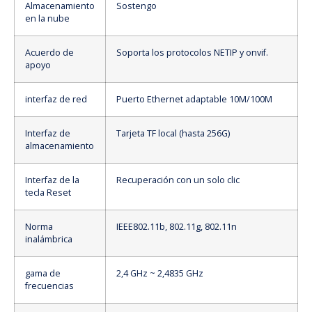
Almacenamiento
Sostengo
en la nube
Acuerdo de
Soporta los protocolos NETIP y onvif.
apoyo
interfaz de red
Puerto Ethernet adaptable 10M/100M
Interfaz de
Tarjeta TF local (hasta 256G)
almacenamiento
Interfaz de la
Recuperación con un solo clic
tecla Reset
Norma
IEEE802.11b, 802.11g, 802.11n
inalámbrica
gama de
2,4 GHz ~ 2,4835 GHz
frecuencias