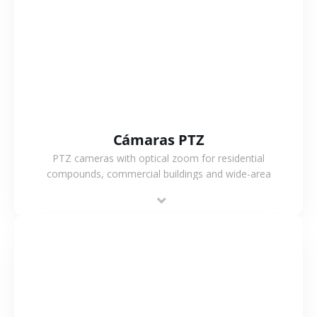
VER MÁS
Cámaras PTZ
PTZ cameras with optical zoom for residential
compounds, commercial buildings and wide-area
projects, enabling long-distance monitoring and
flexible coverage.