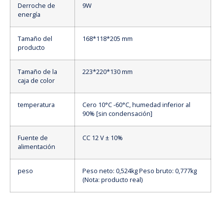
Derroche de
9W
energía
Tamaño del
168*118*205 mm
producto
Tamaño de la
223*220*130 mm
caja de color
temperatura
Cero 10°C -60°C, humedad inferior al
90% [sin condensación]
Fuente de
CC 12 V ± 10%
alimentación
peso
Peso neto: 0,524kg Peso bruto: 0,777kg
(Nota: producto real)