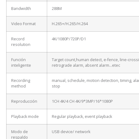
Bandwidth
288M
Video Format
H.265+/H.265/H.264
Record
4K/1080P/720P/D1
resolution
Función
Target count,human detect, e-fence, line-cross
inteligente
retrograde alarm, absent alarm…etec
Recording
manual, schedule, motion detection, timing, ala
method
stop
Reproducción
1CH 4K/4 CH 4K/9*3MP/16*1080P
Playback mode
Regular playback, event playback
Modo de
USB device/ network
respaldo