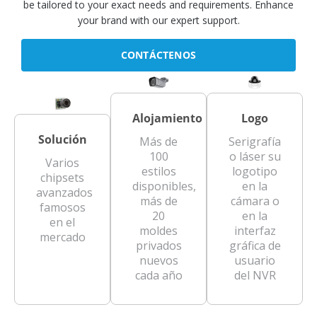
be tailored to your exact needs and requirements. Enhance
your brand with our expert support.
CONTÁCTENOS
Alojamiento
Logo
Solución
Más de
Serigrafía
100
o láser su
Varios
estilos
logotipo
chipsets
disponibles,
en la
avanzados
más de
cámara o
famosos
20
en la
en el
moldes
interfaz
mercado
privados
gráfica de
nuevos
usuario
cada año
del NVR