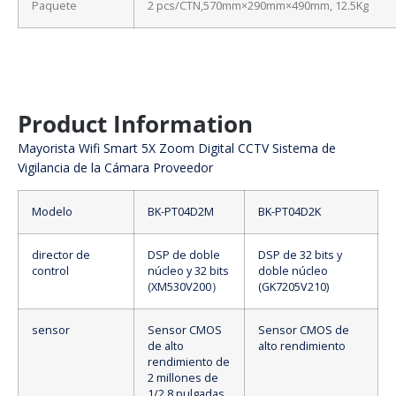
Paquete
2 pcs/CTN,570mm×290mm×490mm, 12.5Kg
Product Information
Mayorista Wifi Smart 5X Zoom Digital CCTV Sistema de
Vigilancia de la Cámara Proveedor
Modelo
BK-PT04D2M
BK-PT04D2K
director de
DSP de doble
DSP de 32 bits y
control
núcleo y 32 bits
doble núcleo
(XM530V200）
(GK7205V210)
sensor
Sensor CMOS
Sensor CMOS de
de alto
alto rendimiento
rendimiento de
2 millones de
1/2,8 pulgadas