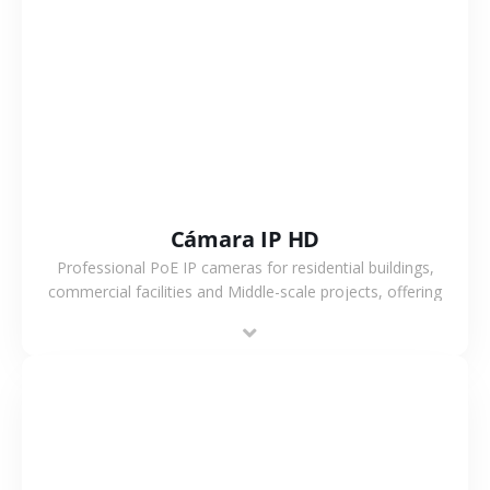
VER MÁS
Cámara IP HD
Professional PoE IP cameras for residential buildings,
commercial facilities and Middle-scale projects, offering
stable performance, high compatibility and OEM & ODM
support.