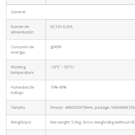
General
Fuente de
DC12V 6.25A
alimentación
Consumo de
≦60W
energía
Working
-10°C ~ 55°C/
temperature
Humedad de
10%-90%
trabajo
Tamaño
Device : 440X355X70mm, package: 560X440X13
Weight/pcs
Net weight: 5.5Kg, Gross weight:6Kg (without H