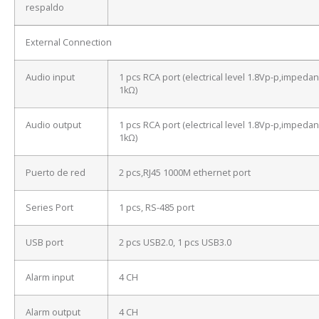
respaldo
External Connection
Audio input
1 pcs RCA port (electrical level 1.8Vp-p,impeda
1kΩ)
Audio output
1 pcs RCA port (electrical level 1.8Vp-p,impeda
1kΩ)
Puerto de red
2 pcs,RJ45 1000M ethernet port
Series Port
1 pcs, RS-485 port
USB port
2 pcs USB2.0, 1 pcs USB3.0
Alarm input
4 CH
Alarm output
4 CH