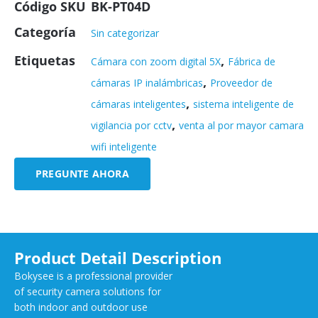
Código SKU
BK-PT04D
Categoría
Sin categorizar
Etiquetas
,
Cámara con zoom digital 5X
Fábrica de
,
cámaras IP inalámbricas
Proveedor de
,
cámaras inteligentes
sistema inteligente de
,
vigilancia por cctv
venta al por mayor camara
wifi inteligente
PREGUNTE AHORA
Product Detail Description
Bokysee is a professional provider
of security camera solutions for
both indoor and outdoor use