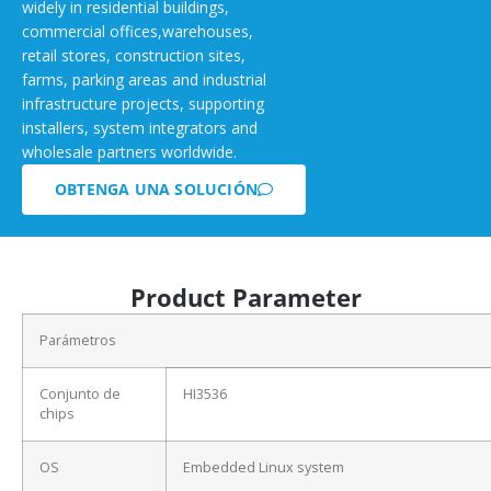
widely in residential buildings,
commercial offices,warehouses,
retail stores, construction sites,
farms, parking areas and industrial
infrastructure projects, supporting
installers, system integrators and
wholesale partners worldwide.
OBTENGA UNA SOLUCIÓN
Product Parameter
Parámetros
Conjunto de
HI3536
chips
OS
Embedded Linux system