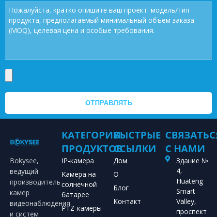
ОТПРАВЛЯТЬ
КАТЕГОРИИ
БЫСТРЫЕ
СВЯЗАТЬС
ПРОДУКТОВ
ССЫЛКИ
С НАМИ
Bokysee,
IP-камера
Дом
Здание №
4,
ведущий
Камера на
О
Huateng
производитель
солнечной
Блог
Smart
камер
батарее
Контакт
Valley,
видеонаблюдения
PTZ-камеры
проспект
и систем