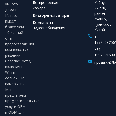
Беспроводная
Кайчуан
умного
камера
№ 728,
дома в
район
Видеорегистраторы
Китае,
Хуанпу,
имеет
Комплекты
Гуанчжоу,
более чем
видеонаблюдения
Китай.
10-летний
+86
опыт
1772429256
предоставления
комплексных
+86
1892871538
решений
безопасности,
продажи@bo
включая IP,
WiFi и
солнечные
камеры 4G.
Мы
предлагаем
профессиональные
услуги OEM
и ODM для