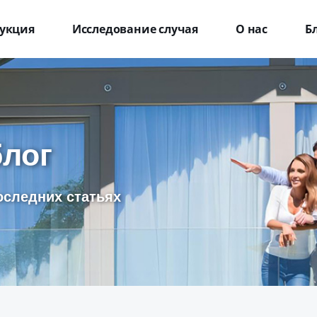
укция
Исследование случая
О нас
Б
блог
оследних статьях