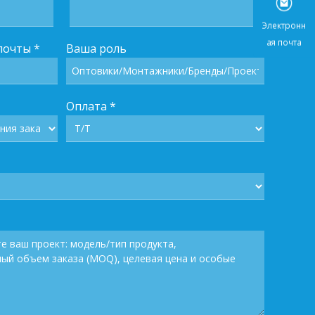
Электр
почты
*
Ваша роль
ая поч
Оплата
*