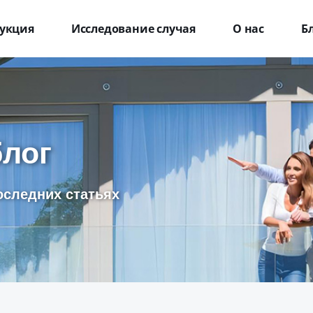
укция
Исследование случая
О нас
Б
блог
оследних статьях