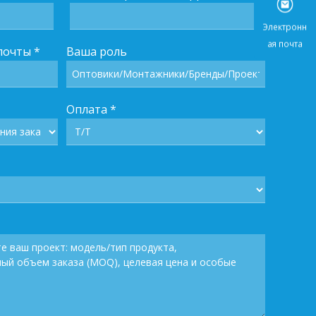
Электр
почты
*
Ваша роль
ая поч
Оплата
*