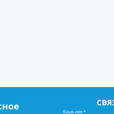
СВЯ
сное
Ваше имя
*