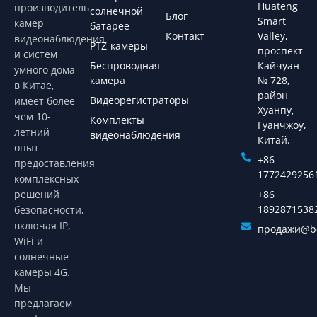
Huateng
производитель
солнечной
Блог
Smart
камер
батарее
Контакт
Valley,
видеонаблюдения
PTZ-камеры
проспект
и систем
Беспроводная
Кайчуан
умного дома
камера
№ 728,
в Китае,
район
Видеорегистраторы
имеет более
Хуанпу,
чем 10-
Комплекты
Гуанчжоу,
летний
видеонаблюдения
Китай.
опыт
+86
предоставления
1772429256
комплексных
решений
+86
1892871538
безопасности,
включая IP,
продажи@bo
WiFi и
солнечные
камеры 4G.
Мы
предлагаем