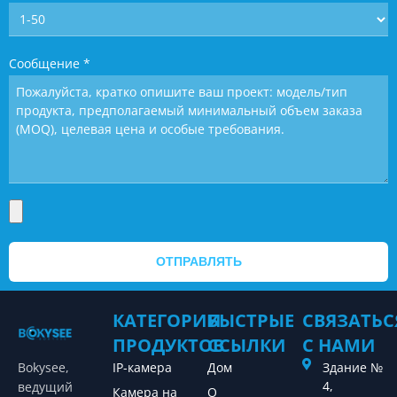
Сообщение
*
ОТПРАВЛЯТЬ
КАТЕГОРИИ
БЫСТРЫЕ
СВЯЗАТЬС
ПРОДУКТОВ
ССЫЛКИ
С НАМИ
Bokysee,
IP-камера
Дом
Здание №
4,
ведущий
Камера на
О