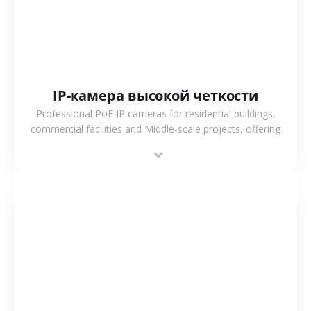
IP-камера высокой четкости
Professional PoE IP cameras for residential buildings,
commercial facilities and Middle-scale projects, offering
stable performance, high compatibility and OEM & ODM
support.
СМОТРЕТЬ БОЛЬШЕ