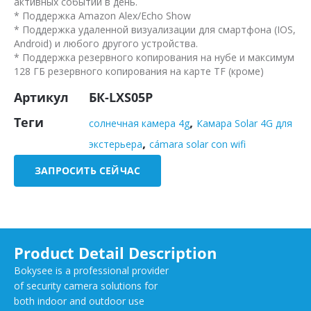
активных событий в день.
* Поддержка Amazon Alex/Echo Show
* Поддержка удаленной визуализации для смартфона (IOS,
Android) и любого другого устройства.
* Поддержка резервного копирования на нубе и максимум
128 ГБ резервного копирования на карте TF (кроме)
Артикул
БК-LXS05P
Теги
,
солнечная камера 4g
Камара Solar 4G для
,
экстерьера
cámara solar con wifi
ЗАПРОСИТЬ СЕЙЧАС
Product Detail Description
Bokysee is a professional provider
of security camera solutions for
both indoor and outdoor use