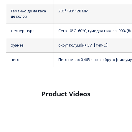
Таманьо де ла каха
205*190*120 ММ
де колор
температура
Cero 10°C -60°C, гумедад ниже al 90% [
фуэнте
округ Колумбия
5V【тип-C】
песо
Песо нетто: 0,465 кг песо бруто [с акку
Product Videos
Product Display