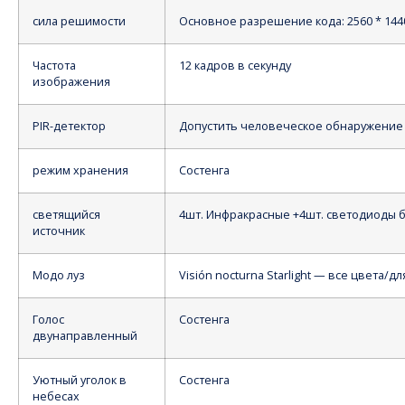
сила решимости
Основное разрешение кода: 2560 * 1440
Частота
12 кадров в секунду
изображения
PIR-детектор
Допустить человеческое обнаружение 
режим хранения
Состенга
светящийся
4шт. Инфракрасные +4шт. светодиоды 
источник
Модо луз
Visión nocturna Starlight — все цвета/д
Голос
Состенга
двунаправленный
Уютный уголок в
Состенга
небесах