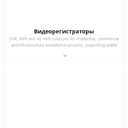
Видеорегистраторы
DVR, NVR and 4G NVR solutions for residential, commercial
and infrastructure surveillance projects, supporting stable
recording and system integration.
СМОТРЕТЬ БОЛЬШЕ