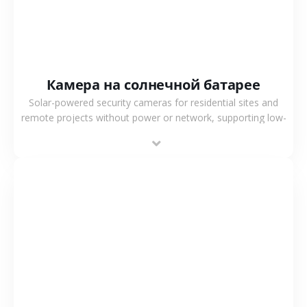
Камера на солнечной батарее
Solar-powered security cameras for residential sites and
remote projects without power or network, supporting low-
power operation, 4G or WiFi connection and outdoor
monitoring.
СМОТРЕТЬ БОЛЬШЕ