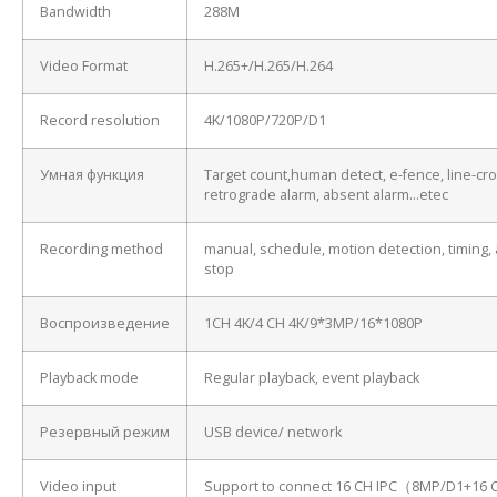
Bandwidth
288M
Video Format
H.265+/H.265/H.264
Record resolution
4K/1080P/720P/D1
Умная функция
Target count,human detect, e-fence, line-cro
retrograde alarm, absent alarm…etec
Recording method
manual, schedule, motion detection, timing, 
stop
Воспроизведение
1CH 4K/4 CH 4K/9*3MP/16*1080P
Playback mode
Regular playback, event playback
Резервный режим
USB device/ network
Video input
Support to connect 16 CH IPC（8MP/D1+16 