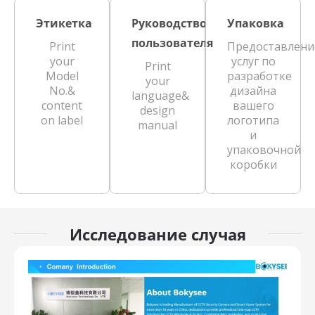
Этикетка
Руководство
Упаковка
пользователя
Print
Предоставлени
your
услуг по
Print
Model
разработке
your
No.&
дизайна
language&
content
вашего
design
on label
логотипа
manual
и
упаковочной
коробки
Исследование случая