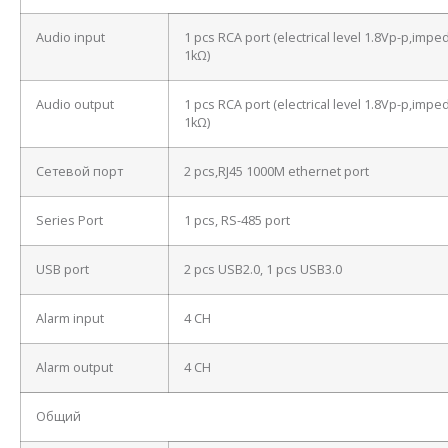
Audio input
1 pcs RCA port (electrical level 1.8Vp-p,imp
1kΩ)
Audio output
1 pcs RCA port (electrical level 1.8Vp-p,imp
1kΩ)
Сетевой порт
2 pcs,RJ45 1000M ethernet port
Series Port
1 pcs, RS-485 port
USB port
2 pcs USB2.0, 1 pcs USB3.0
Alarm input
4 CH
Alarm output
4 CH
Общий