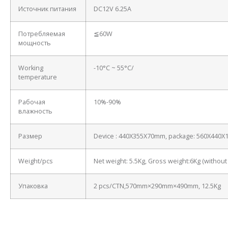
Источник питания
DC12V 6.25A
Потребляемая
≦60W
мощность
Working
-10°C ~ 55°C/
temperature
Рабочая
10%-90%
влажность
Размер
Device : 440X355X70mm, package: 560X440
Weight/pcs
Net weight: 5.5Kg, Gross weight:6Kg (withou
Упаковка
2 pcs/CTN,570mm×290mm×490mm, 12.5Kg