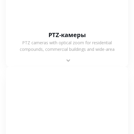
PTZ-камеры
PTZ cameras with optical zoom for residential
compounds, commercial buildings and wide-area
projects, enabling long-distance monitoring and
flexible coverage.
СМОТРЕТЬ БОЛЬШЕ