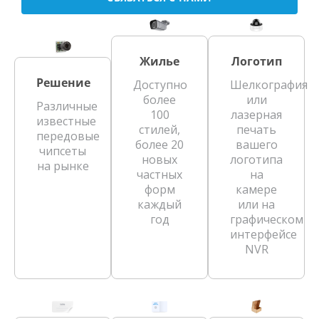
Жилье
Логотип
Решение
Доступно
Шелкография
более
или
Различные
100
лазерная
известные
стилей,
печать
передовые
более 20
вашего
чипсеты
новых
логотипа
на рынке
частных
на
форм
камере
каждый
или на
год
графическом
интерфейсе
NVR