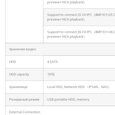
preview+16CH playback）
Support to connect 25 CH IPC（8MP/D1+25 
preview+16CH playback）
Support to connect 36 CH IPC（8MP/D1+36 
preview+16CH playback）
Хранение видео
HDD
4 SATA
HDD capacity
10ТБ
Хранилище
Local HDD, Network HDD （IPSAN、NAS）
Резервный режим
USB portable HDD, memory
External Connection