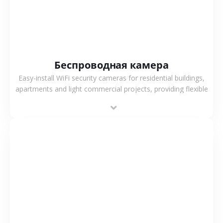
Беспроводная камера
Easy-install WiFi security cameras for residential buildings,
apartments and light commercial projects, providing flexible
deployment and cost-effective surveillance solutions.
СМОТРЕТЬ БОЛЬШЕ