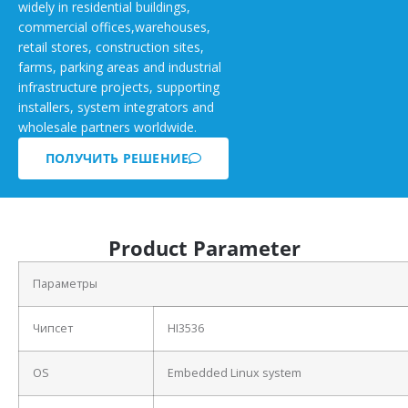
widely in residential buildings,
commercial offices,warehouses,
retail stores, construction sites,
farms, parking areas and industrial
infrastructure projects, supporting
installers, system integrators and
wholesale partners worldwide.
ПОЛУЧИТЬ РЕШЕНИЕ
Product Parameter
Параметры
Чипсет
HI3536
OS
Embedded Linux system