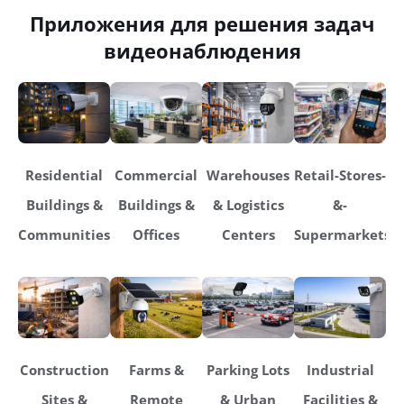
Приложения для решения задач
видеонаблюдения
Residential
Commercial
Warehouses
Retail-Stores-
Buildings &
Buildings &
& Logistics
&-
Communities
Offices
Centers
Supermarkets
Construction
Farms &
Parking Lots
Industrial
Sites &
Remote
& Urban
Facilities &