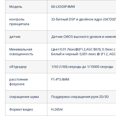
Модель
БК-LXS03P4MW
контроль
32-битный DSP и двойное ядро (GK7202
принципала
датчик
Датчик CMOS высокого уровня и нижня
Минимальная
Цвет:0.01 Люкс
@
(
F1.2,AGC ВКЛ); 0 Люкс с
освещенность
Белый и черный: 0,001 люкс @ (F1.2, AGC 
обтурадор
1/50 (1/60) секунды до 1/10000 секунды
расстояние
F1.4*3.6MM
фокусное
сокращение шума
Поддержка сокращения руля 2D/3D
Формат видео
H.265AI