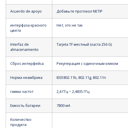
Acuerdo de apoyo
Добавьте протокол NETIP
интерфаза красного
Нет, это не так
цвета
Interfaz de
Tarjeta TF местный (хаста 256 G)
almacenamiento
Сброс интерфейса
Рекуперация с одиночным кликом
Норма неамбрика
IEEE802.11b, 802.11g, 802.11n
гамма частот
2,4 ГГц ~ 2,4835 ГГц
Емкость батареи
7800 мА
Количество
продукта