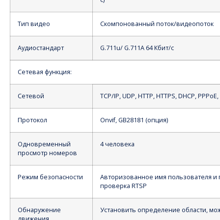
Тип видео
Скомпонованный поток/видеопоток
Аудиостандарт
G.711u/ G.711A 64 Кбит/с
Сетевая функция:
Сетевой
TCP/IP, UDP, HTTP, HTTPS, DHCP, PPPoE,
Протокол
Onvif, GB28181 (опция)
Одновременный
4 человека
просмотр номеров
Режим безопасности
Авторизованное имя пользователя и 
проверка RTSP
Обнаружение
Установить определение области, мо
движения