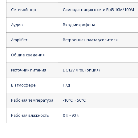
Сетевой порт
Самоадаптация к сети RJ45 10M/100M
Аудио
Вход микрофона
Amplifier
Встроенная плата усилителя
Общие сведения:
Источник питания
DC12V /PoE (опция)
В атмосфере
Н/Д
Рабочая температура
-10°С ~ 50°С
Рабочая влажность
0﹪~90﹪