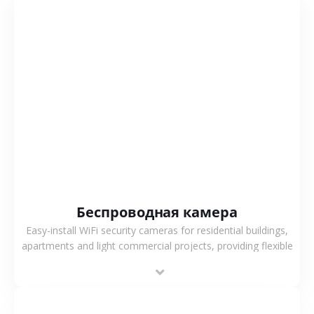
СМОТРЕТЬ БОЛЬШЕ
Беспроводная камера
Easy-install WiFi security cameras for residential buildings,
apartments and light commercial projects, providing flexible
deployment and cost-effective surveillance solutions.