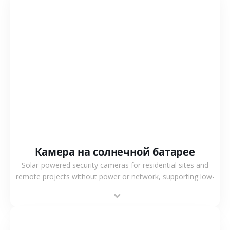
СМОТРЕТЬ БОЛЬШЕ
Камера на солнечной батарее
Solar-powered security cameras for residential sites and
remote projects without power or network, supporting low-
power operation, 4G or WiFi connection and outdoor
monitoring.