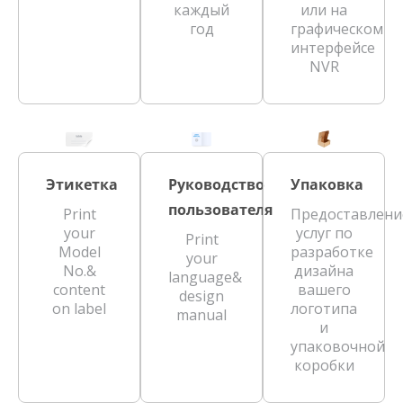
каждый
или на
год
графическом
интерфейсе
NVR
Этикетка
Руководство
Упаковка
пользователя
Print
Предоставлени
your
услуг по
Print
Model
разработке
your
No.&
дизайна
language&
content
вашего
design
on label
логотипа
manual
и
упаковочной
коробки