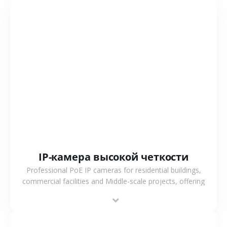
СМОТРЕТЬ БОЛЬШЕ
IP-камера высокой четкости
Professional PoE IP cameras for residential buildings,
commercial facilities and Middle-scale projects, offering
stable performance, high compatibility and OEM & ODM
support.