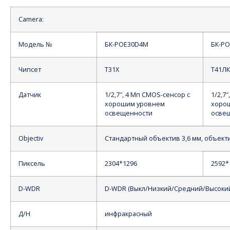
Camera:
Модель №
БК-POE30D4M
БК-P
Чипсет
Т31Х
Т41ЛК
Датчик
1/2,7″, 4 Мп CMOS-сенсор с
1/2,7
хорошим уровнем
хоро
освещенности
осве
Objectiv
Стандартный объектив 3,6 мм, объекти
Пиксель
2304*1296
2592*
D-WDR
D-WDR (Выкл/Низкий/Средний/Высоки
Д/Н
инфракрасный