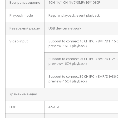
Воспроизведение
1CH 4K/4 CH 4K/9*3MP/16*1080P
Playback mode
Regular playback, event playback
Резервный режим
USB device/ network
Video input
Support to connect 16 CH IPC（8MP/D1+16 
preview+16CH playback）
Support to connect 25 CH IPC（8MP/D1+25 
preview+16CH playback）
Support to connect 36 CH IPC（8MP/D1+36 
preview+16CH playback）
Хранение видео
HDD
4 SATA