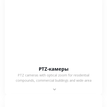
СМОТРЕТЬ БОЛЬШЕ
PTZ-камеры
PTZ cameras with optical zoom for residential
compounds, commercial buildings and wide-area
projects, enabling long-distance monitoring and
flexible coverage.