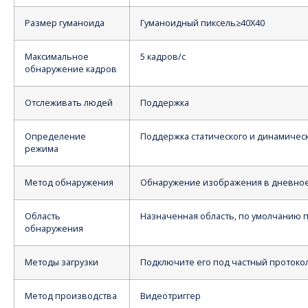
Размер гуманоида
Гуманоидный пиксель≥40X40
Максимальное
5 кадров/с
обнаружение кадров
Отслеживать людей
Поддержка
Определение
Поддержка статического и динамичес
режима
Метод обнаружения
Обнаружение изображения в дневное 
Область
Назначенная область, по умолчанию 
обнаружения
Методы загрузки
Подключите его под частный протоко
Метод производства
Видеотриггер