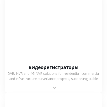
СМОТРЕТЬ БОЛЬШЕ
Видеорегистраторы
DVR, NVR and 4G NVR solutions for residential, commercial
and infrastructure surveillance projects, supporting stable
recording and system integration.