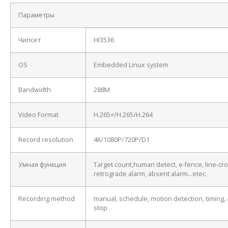
Параметры
Чипсет
HI3536
OS
Embedded Linux system
Bandwidth
288M
Video Format
H.265+/H.265/H.264
Record resolution
4K/1080P/720P/D1
Умная функция
Target count,human detect, e-fence, line-cro
retrograde alarm, absent alarm…etec
Recording method
manual, schedule, motion detection, timing, 
stop