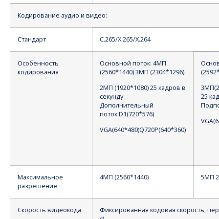
Кодирование аудио и видео:
Стандарт
С.265/Х.265/Х.264
Особенность
Основной поток: 4МП
Основ
кодирования
(2560*1440) 3МП (2304*1296)
(2592
2МП (1920*1080) 25 кадров в
3МП(2
секунду
25 ка
Дополнительный
Подпо
поток:D1(720*576)
VGA(6
VGA(640*480)Q720P(640*360)
Максимальное
4МП (2560*1440)
5МП 2
разрешение
Скорость видеокода
Фиксированная кодовая скорость, пер
с)