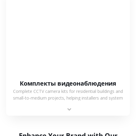
СМОТРЕТЬ БОЛЬШЕ
Комплекты видеонаблюдения
Complete CCTV camera kits for residential buildings and
small-to-medium projects, helping installers and system
integrators simplify deployment and reduce sourcing time.
Enhance Your Brand with Our