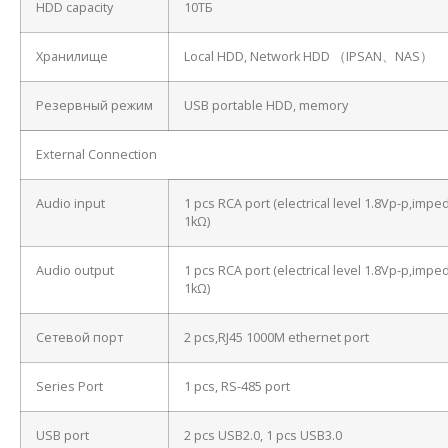
HDD capacity
10ТБ
Хранилище
Local HDD, Network HDD （IPSAN、NAS）
Резервный режим
USB portable HDD, memory
External Connection
Audio input
1 pcs RCA port (electrical level 1.8Vp-p,imp
1kΩ)
Audio output
1 pcs RCA port (electrical level 1.8Vp-p,imp
1kΩ)
Сетевой порт
2 pcs,RJ45 1000M ethernet port
Series Port
1 pcs, RS-485 port
USB port
2 pcs USB2.0, 1 pcs USB3.0