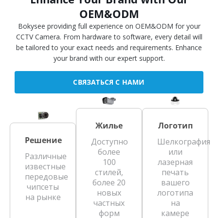
OEM&ODM
Bokysee providing full experience on OEM&ODM for your
CCTV Camera. From hardware to software, every detail will
be tailored to your exact needs and requirements. Enhance
your brand with our expert support.
СВЯЗАТЬСЯ С НАМИ
Жилье
Логотип
Решение
Доступно
Шелкография
более
или
Различные
100
лазерная
известные
стилей,
печать
передовые
более 20
вашего
чипсеты
новых
логотипа
на рынке
частных
на
форм
камере