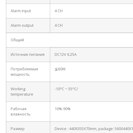
Alarm input
4 CH
Alarm output
4 CH
Общий
Источник питания
DC12V 6.25A
Потребляемая
≦60W
мощность
Working
-10°C ~ 55°C/
temperature
Рабочая
10%-90%
влажность
Размер
Device : 440X355X70mm, package: 560X440