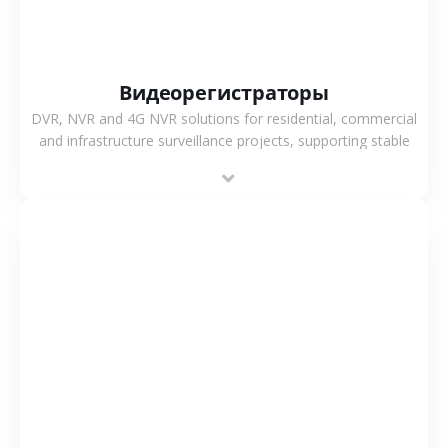
Видеорегистраторы
DVR, NVR and 4G NVR solutions for residential, commercial
and infrastructure surveillance projects, supporting stable
recording and system integration.
СМОТРЕТЬ БОЛЬШЕ