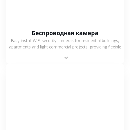
Беспроводная камера
Easy-install WiFi security cameras for residential buildings,
apartments and light commercial projects, providing flexible
deployment and cost-effective surveillance solutions.
СМОТРЕТЬ БОЛЬШЕ