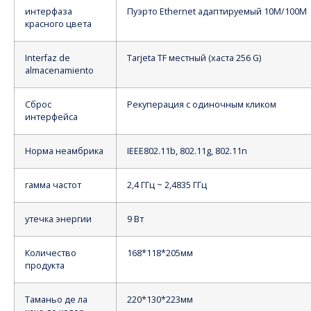
интерфаза
Пуэрто Ethernet адаптируемый 10M/100M
красного цвета
Interfaz de
Tarjeta TF местный (хаста 256 G)
almacenamiento
Сброс
Рекуперация с одиночным кликом
интерфейса
Норма неамбрика
IEEE802.11b, 802.11g, 802.11n
гамма частот
2,4 ГГц ~ 2,4835 ГГц
утечка энергии
9 Вт
Количество
168*118*205мм
продукта
Таманьо де ла
220*130*223мм