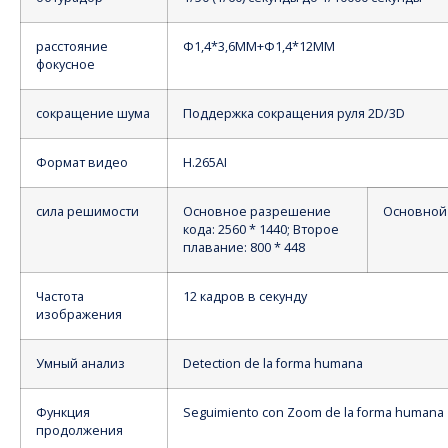
расстояние
Ф1,4*3,6ММ+Ф1,4*12ММ
фокусное
сокращение шума
Поддержка сокращения руля 2D/3D
Формат видео
H.265AI
сила решимости
Основное разрешение
Основной к
кода: 2560 * 1440; Второе
плавание: 800 * 448
Частота
12 кадров в секунду
изображения
Умный анализ
Detection de la forma humana
Функция
Seguimiento con Zoom de la forma humana
продолжения