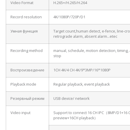
Video Format
H.265+/H.265/H.264
Record resolution
4K/1080P/720P/D1
Умная функция
Target count,human detect, e-fence, line-cro
retrograde alarm, absent alarm…etec
Recording method
manual, schedule, motion detection, timing, 
stop
Воспроизведение
1CH 4K/4 CH 4K/9*3MP/16*1080P
Playback mode
Regular playback, event playback
Резервный режим
USB device/ network
Video input
Support to connect 16 CH IPC（8MP/D1+16 
preview+16CH playback）