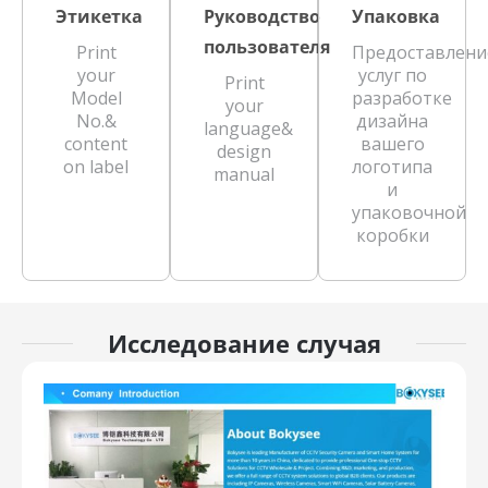
Этикетка
Руководство
Упаковка
пользователя
Print
Предоставлени
your
услуг по
Print
Model
разработке
your
No.&
дизайна
language&
content
вашего
design
on label
логотипа
manual
и
упаковочной
коробки
Исследование случая