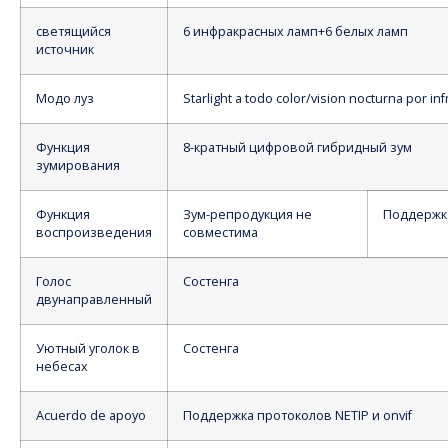
светящийся
6 инфракрасных ламп+6 белых ламп
источник
Модо луз
Starlight a todo color/vision nocturna por in
Функция
8-кратный цифровой гибридный зум
зумирования
Функция
Зум-репродукция не
Поддержк
воспроизведения
совместима
Голос
Состенга
двунаправленный
Уютный уголок в
Состенга
небесах
Acuerdo de apoyo
Поддержка протоколов NETIP и onvif