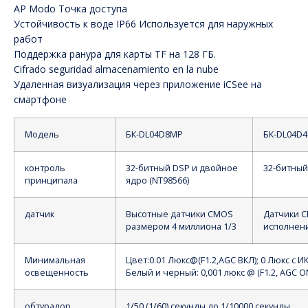
AP Modo Точка доступа
Устойчивость к воде IP66 Используется для наружных
работ
Поддержка ранура для карты TF на 128 ГБ.
Cifrado seguridad almacenamiento en la nube
Удаленная визуализация через приложение iCSee на
смартфоне
Модель
БК-DL04D8MP
БК-DL04D
контроль
32-битный DSP и двойное
32-битный
принципала
ядро (NT98566)
датчик
Высотные датчики CMOS
Датчики C
размером 4 миллиона 1/3
исполнен
Минимальная
Цвет:0.01 Люкс
@
(
F1.2,AGC ВКЛ); 0 Люкс с ИК
освещенность
Белый и черный: 0,001 люкс @ (F1.2, AGC ON
обтурадор
1/50 (1/60) секунды до 1/10000 секунды