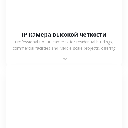
IP-камера высокой четкости
Professional PoE IP cameras for residential buildings,
commercial facilities and Middle-scale projects, offering
stable performance, high compatibility and OEM & ODM
support.
СМОТРЕТЬ БОЛЬШЕ