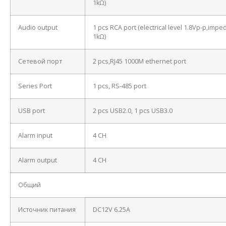
1kΩ)
Audio output
1 pcs RCA port (electrical level 1.8Vp-p,imp
1kΩ)
Сетевой порт
2 pcs,RJ45 1000M ethernet port
Series Port
1 pcs, RS-485 port
USB port
2 pcs USB2.0, 1 pcs USB3.0
Alarm input
4 CH
Alarm output
4 CH
Общий
Источник питания
DC12V 6.25A