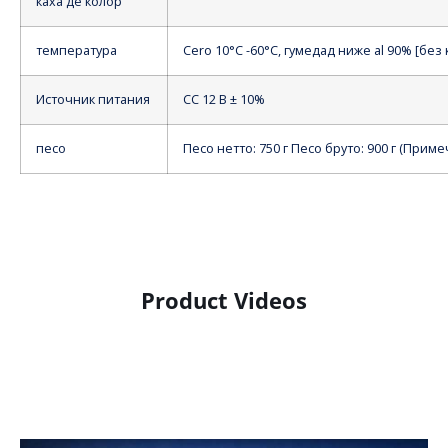
каха де колор
температура
Cero 10°C -60°C, гумедад ниже al 90% [без
Источник питания
СС 12 В ± 10%
песо
Песо нетто: 750 г Песо бруто: 900 г (Прим
Product Videos
Product Display