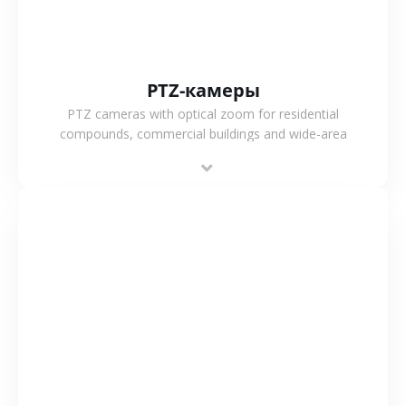
PTZ-камеры
PTZ cameras with optical zoom for residential
compounds, commercial buildings and wide-area
projects, enabling long-distance monitoring and
flexible coverage.
СМОТРЕТЬ БОЛЬШЕ