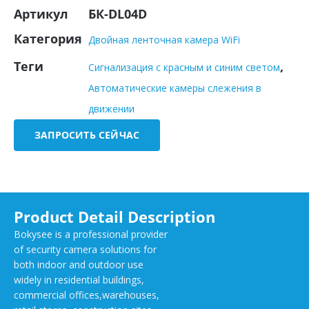
Артикул
БК-DL04D
Категория
Двойная ленточная камера WiFi
Теги
,
Сигнализация с красным и синим светом
Автоматические камеры слежения в
движении
ЗАПРОСИТЬ СЕЙЧАС
Product Detail Description
Bokysee is a professional provider
of security camera solutions for
both indoor and outdoor use
widely in residential buildings,
commercial offices,warehouses,