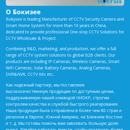
О Бокизее
Bokysee is leading Manufacturer of CCTV Security Camera and
Smart Home System for more than 10 years in China,
dedicated to provide professional One-stop CCTV Solutions for
CCTV Wholesale & Project.
Combining R&D, marketing, and production, we offer a full
range of CCTV system solutions to global B2B clients. Our
products are including IP Cameras, Wireless Cameras, Smart
WiFi Cameras, Solar Battery Cameras, Analog Cameras,
DVR&NVR, CCTV Kits etc..
Как надежный партнер, мы поставляем
высококачественную продукцию по доступным ценам,
поддерживаемую нашей командой НИОКР, строгим
контролем качества и службой быстрого реагирования.
Наша продукция была отправлена в более чем 80 стран и
регионов в Европе, Южной Америке, на Ближнем Востоке
и т. д. Мы готовы помочь вам завоевать большую долю
рынка. Давайте работать вместе, чтобы построить более