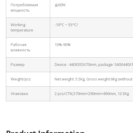
Потребляемая
≦60W
мощность
Working
-10°C ~ 55°C/
temperature
Рабочая
10%-90%
влажность
Размер
Device : 440X355X70mm, package: 560X440
Weight/pcs
Net weight: 5.5Kg, Gross weight:6Kg (withou
Упаковка
2 pcs/CTN,570mm×290mm×490mm, 12.5Kg