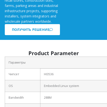
retail stores, construction sites,
farms, parking areas and industrial
infrastructure projects, supporting
installers, system integrators and
wholesale partners worldwide.
ПОЛУЧИТЬ РЕШЕНИЕ
Product Parameter
Параметры
Чипсет
HI3536
OS
Embedded Linux system
Bandwidth
288M