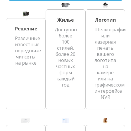
Жилье
Логотип
Решение
Доступно
Шелкография
более
или
Различные
100
лазерная
известные
стилей,
печать
передовые
более 20
вашего
чипсеты
новых
логотипа
на рынке
частных
на
форм
камере
каждый
или на
год
графическом
интерфейсе
NVR