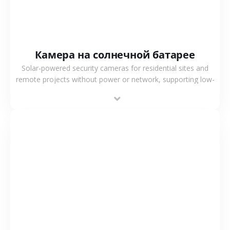
Камера на солнечной батарее
Solar-powered security cameras for residential sites and
remote projects without power or network, supporting low-
power operation, 4G or WiFi connection and outdoor
monitoring.
СМОТРЕТЬ БОЛЬШЕ