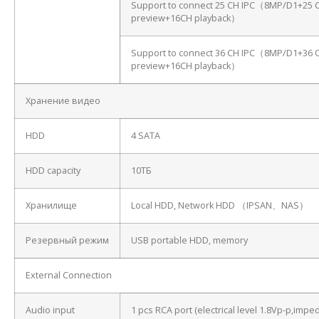
Support to connect 25 CH IPC（8MP/D1+25 
preview+16CH playback）
Support to connect 36 CH IPC（8MP/D1+36 
preview+16CH playback）
Хранение видео
HDD
4 SATA
HDD capacity
10ТБ
Хранилище
Local HDD, Network HDD （IPSAN、NAS）
Резервный режим
USB portable HDD, memory
External Connection
Audio input
1 pcs RCA port (electrical level 1.8Vp-p,imp