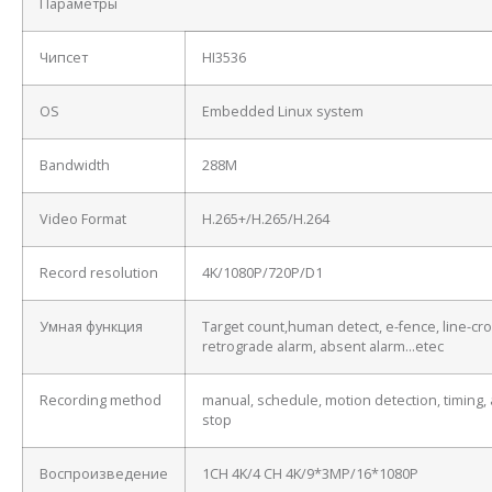
Параметры
Чипсет
HI3536
OS
Embedded Linux system
Bandwidth
288M
Video Format
H.265+/H.265/H.264
Record resolution
4K/1080P/720P/D1
Умная функция
Target count,human detect, e-fence, line-cro
retrograde alarm, absent alarm…etec
Recording method
manual, schedule, motion detection, timing, 
stop
Воспроизведение
1CH 4K/4 CH 4K/9*3MP/16*1080P