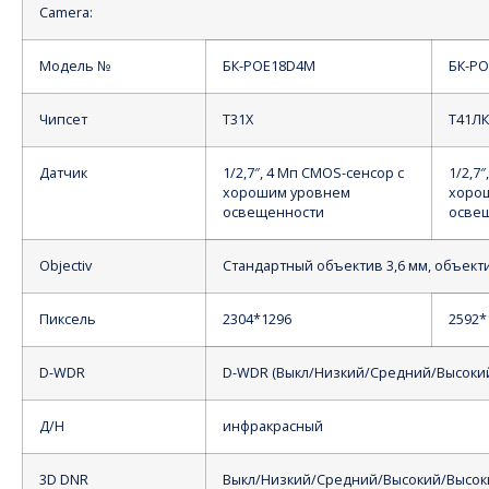
Camera:
Модель №
БК-POE18D4M
БК-P
Чипсет
Т31Х
Т41ЛК
Датчик
1/2,7″, 4 Мп CMOS-сенсор с
1/2,7
хорошим уровнем
хоро
освещенности
осве
Objectiv
Стандартный объектив 3,6 мм, объекти
Пиксель
2304*1296
2592*
D-WDR
D-WDR (Выкл/Низкий/Средний/Высоки
Д/Н
инфракрасный
3D DNR
Выкл/Низкий/Средний/Высокий/Высок