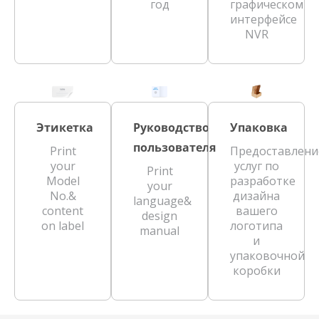
год
графическом
интерфейсе
NVR
Этикетка
Руководство
Упаковка
пользователя
Print
Предоставлени
your
услуг по
Print
Model
разработке
your
No.&
дизайна
language&
content
вашего
design
on label
логотипа
manual
и
упаковочной
коробки