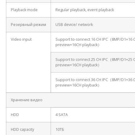
Playback mode
Regular playback, event playback
Резервный режим
USB device/ network
Video input
Support to connect 16 CH IPC（8MP/D1+16 
preview+16CH playback）
Support to connect 25 CH IPC（8MP/D1+25 
preview+16CH playback）
Support to connect 36 CH IPC（8MP/D1+36 
preview+16CH playback）
Хранение видео
HDD
4 SATA
HDD capacity
10ТБ