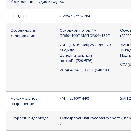
Кодирование аудио и видео:
Стандарт
С.265/Х.265/Х.264
Особенность
Основной поток: 4МП
Основ
кодирования
(2560*1440) 3МП (2304*1296)
(2592
2МП (1920*1080) 25 кадров в
3МП(2
секунду
25 ка
Дополнительный
Подпо
поток:D1(720*576)
VGA(6
VGA(640*480)Q720P(640*360)
Максимальное
4МП (2560*1440)
5МП 2
разрешение
Скорость видеокода
Фиксированная кодовая скорость, пер
с)