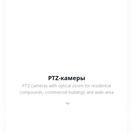
СМОТРЕТЬ БОЛЬШЕ
PTZ-камеры
PTZ cameras with optical zoom for residential
compounds, commercial buildings and wide-area
projects, enabling long-distance monitoring and
flexible coverage.