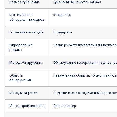
Размер гуманоида
Гуманоидный пиксель≥40X40
Максимальное
5 кадров/с
обнаружение кадров
Отслеживать людей
Поддержка
Определение
Поддержка статического и динамичес
режима
Метод обнаружения
Обнаружение изображения в дневное 
Область
Назначенная область, по умолчанию 
обнаружения
Методы загрузки
Подключите его под частный протоко
Метод производства
Видеотриггер