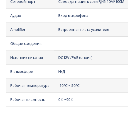
Сетевой порт
Самоадаптация к сети RJ45 10M/100M
Аудио
Вход микрофона
Amplifier
Встроенная плата усилителя
Общие сведения:
Источник питания
DC12V /PoE (опция)
В атмосфере
Н/Д
Рабочая температура
-10°С ~ 50°С
Рабочая влажность
0﹪~90﹪