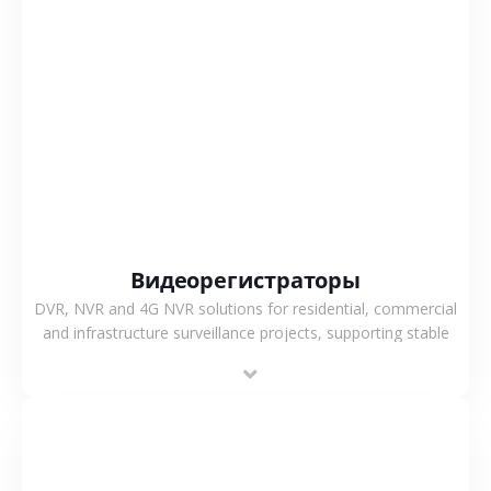
СМОТРЕТЬ БОЛЬШЕ
Видеорегистраторы
DVR, NVR and 4G NVR solutions for residential, commercial
and infrastructure surveillance projects, supporting stable
recording and system integration.