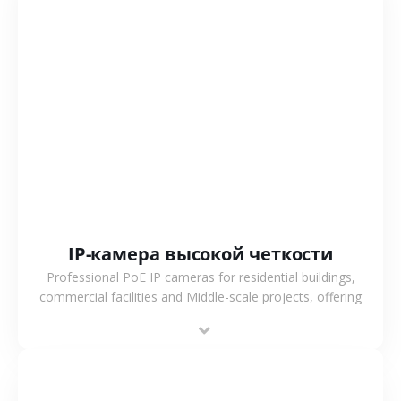
СМОТРЕТЬ БОЛЬШЕ
IP-камера высокой четкости
Professional PoE IP cameras for residential buildings,
commercial facilities and Middle-scale projects, offering
stable performance, high compatibility and OEM & ODM
support.