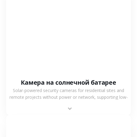
СМОТРЕТЬ БОЛЬШЕ
Камера на солнечной батарее
Solar-powered security cameras for residential sites and
remote projects without power or network, supporting low-
power operation, 4G or WiFi connection and outdoor
monitoring.