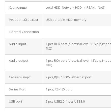
Хранилище
Local HDD, Network HDD （IPSAN、NAS）
Резервный режим
USB portable HDD, memory
External Connection
Audio input
1 pcs RCA port (electrical level 1.8Vp-p,imp
1kΩ)
Audio output
1 pcs RCA port (electrical level 1.8Vp-p,imp
1kΩ)
Сетевой порт
2 pcs,RJ45 1000M ethernet port
Series Port
1 pcs, RS-485 port
USB port
2 pcs USB2.0, 1 pcs USB3.0