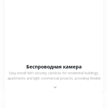
СМОТРЕТЬ БОЛЬШЕ
Беспроводная камера
Easy-install WiFi security cameras for residential buildings,
apartments and light commercial projects, providing flexible
deployment and cost-effective surveillance solutions.