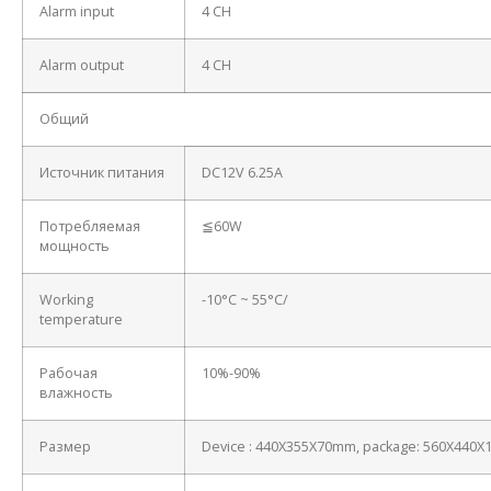
Alarm input
4 CH
Alarm output
4 CH
Общий
Источник питания
DC12V 6.25A
Потребляемая
≦60W
мощность
Working
-10°C ~ 55°C/
temperature
Рабочая
10%-90%
влажность
Размер
Device : 440X355X70mm, package: 560X440