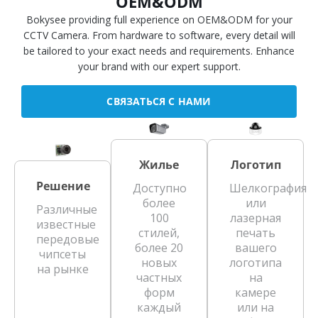
OEM&ODM
Bokysee providing full experience on OEM&ODM for your
CCTV Camera. From hardware to software, every detail will
be tailored to your exact needs and requirements. Enhance
your brand with our expert support.
СВЯЗАТЬСЯ С НАМИ
Жилье
Логотип
Решение
Доступно
Шелкография
более
или
Различные
100
лазерная
известные
стилей,
печать
передовые
более 20
вашего
чипсеты
новых
логотипа
на рынке
частных
на
форм
камере
каждый
или на