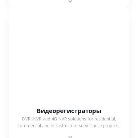
monitoring and flexible coverage.
СМОТРЕТЬ БОЛЬШЕ
Видеорегистраторы
DVR, NVR and 4G NVR solutions for residential,
commercial and infrastructure surveillance projects,
supporting stable recording and system integration.