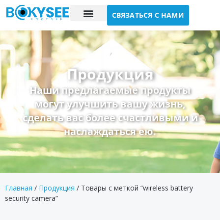
СВЯЗАТЬСЯ С НАМИ
Исследование случая
О нас
Продукция
Наши предлагаемые продукты
могут улучшить вашу жизнь,
сделать вас более счастливыми и
наслаждаться ею.
Главная
/
Продукция
/ Товары с меткой “wireless battery
security camera”