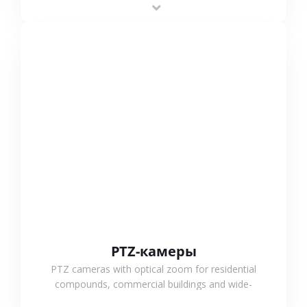
outdoor monitoring.
СМОТРЕТЬ БОЛЬШЕ
PTZ-камеры
PTZ cameras with optical zoom for residential
compounds, commercial buildings and wide-
area projects, enabling long-distance