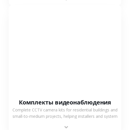
СМОТРЕТЬ БОЛЬШЕ
Комплекты видеонаблюдения
Complete CCTV camera kits for residential buildings and
small-to-medium projects, helping installers and system
integrators simplify deployment and reduce sourcing
time.