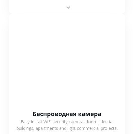
stable performance, high compatibility and OEM & ODM
support.
СМОТРЕТЬ БОЛЬШЕ
Беспроводная камера
Easy-install WiFi security cameras for residential
buildings, apartments and light commercial projects,