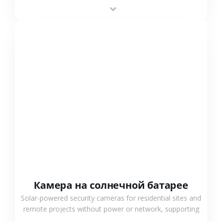
providing flexible deployment and cost-effective
surveillance solutions.
СМОТРЕТЬ БОЛЬШЕ
Камера на солнечной батарее
Solar-powered security cameras for residential sites and
remote projects without power or network, supporting
low-power operation, 4G or WiFi connection and