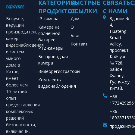
КАТЕГОРИИ
БЫСТРЫЕ
СВЯЗАТЬС
ПРОДУКТОВ
ССЫЛКИ
С НАМИ
Bokysee,
IP-камера
Дом
Здание №
4,
ведущий
Камера на
О
Huateng
производитель
солнечной
Блог
Smart
камер
батарее
Контакт
Valley,
видеонаблюдения
PTZ-камеры
проспект
и систем
Беспроводная
Кайчуан
умного
камера
№ 728,
дома в
район
Видеорегистраторы
Китае,
Хуанпу,
имеет
Комплекты
Гуанчжоу,
более чем
видеонаблюдения
Китай.
10-летний
+86
опыт
1772429256
предоставления
комплексных
+86
1892871538
решений
безопасности,
продажи@bo
включая IP,