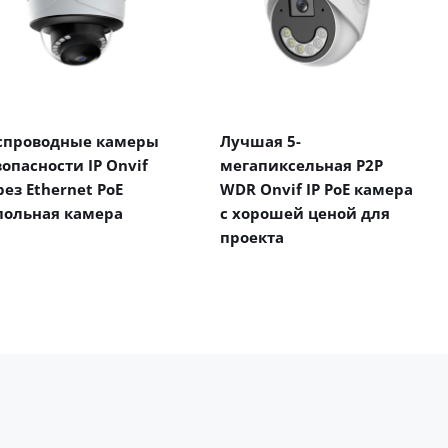
спроводные камеры
Лучшая 5-
зопасности IP Onvif
мегапиксельная P2P
рез Ethernet PoE
WDR Onvif IP PoE камера
польная камера
с хорошей ценой для
проекта