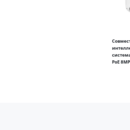
Совмест
интелл
система
PoE 8MP