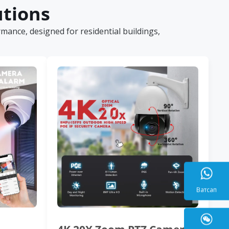
utions
ance, designed for residential buildings,
Ватса