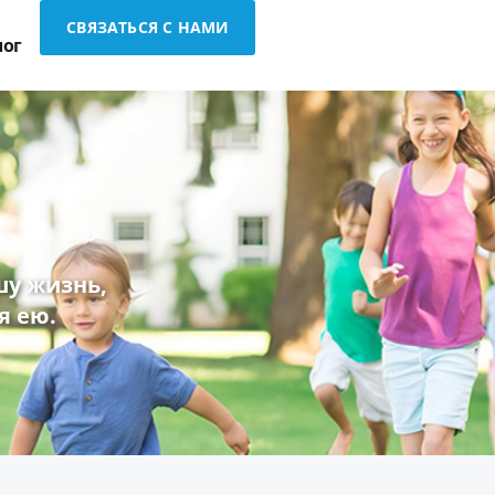
СВЯЗАТЬСЯ С НАМИ
лог
у жизнь,
я ею.