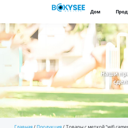
Дом
Прод
Наши пр
сдел
Главная
/
Продукция
/ Товары с меткой “wifi camer