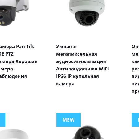
мера Pan Tilt
Умная 5-
Оп
E PTZ
мегапиксельная
ме
амера Хорошая
аудиосигнализация
ка
амера
Антивандальная WiFi
ра
аблюдения
IP66 IP купольная
ви
камера
ви
пр
MEW