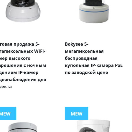
товая продажа 5-
Bokysee 5-
гапиксельных WiFi-
мегапиксельная
мер высокого
беспроводная
зрешения с ночным
купольная IP-камера PoE
дением IP-камер
по заводской цене
деонаблюдения для
оекта
MEW
MEW