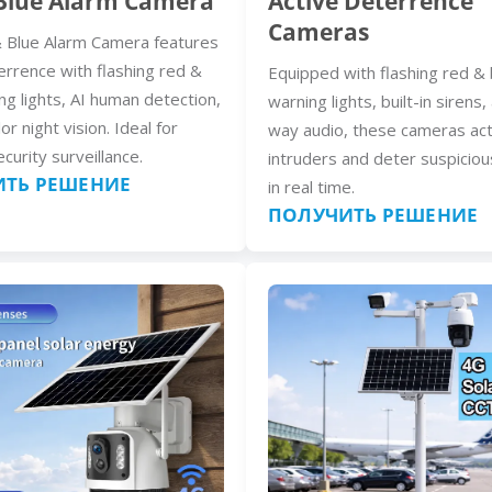
Blue Alarm Camera
Active Deterrence
Cameras
 Blue Alarm Camera features
errence with flashing red &
Equipped with flashing red & 
ng lights, AI human detection,
warning lights, built-in sirens
lor night vision. Ideal for
way audio, these cameras act
curity surveillance.
intruders and deter suspiciou
ТЬ РЕШЕНИЕ
in real time.
ПОЛУЧИТЬ РЕШЕНИЕ