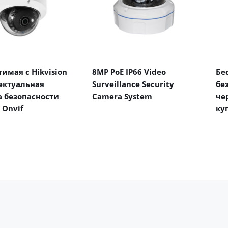
имая с Hikvision
8MP PoE IP66 Video
Бе
ектуальная
Surveillance Security
бе
 безопасности
Camera System
че
 Onvif
ку