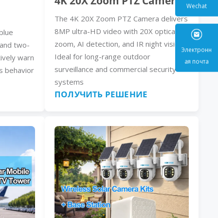
4K 20X Zoom PTZ Camera
The 4K 20X Zoom PTZ Camera delivers
Wecha
8MP ultra-HD video with 20X optical
blue
zoom, AI detection, and IR night vision.
, and two-
Ideal for long-range outdoor
ively warn
surveillance and commercial security
s behavior
Электр
systems
ая поч
ПОЛУЧИТЬ РЕШЕНИЕ