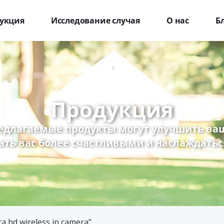
укция
Исследование случая
О нас
Б
Продукция
едлагаемые продукты могут улучшить ваш
ать вас более счастливыми и наслаждатьс
a hd wireless ip camera”