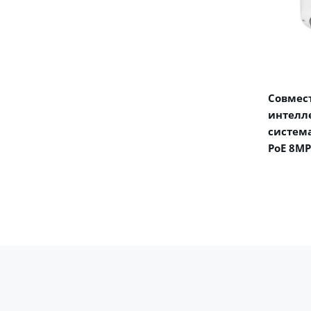
Совмест
интелл
система
PoE 8MP