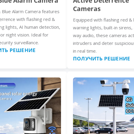
Blue Alarm Camera
Active Deterrence
Cameras
 Blue Alarm Camera features
errence with flashing red &
Equipped with flashing red & 
ng lights, AI human detection,
warning lights, built-in sirens
lor night vision. Ideal for
way audio, these cameras act
curity surveillance.
intruders and deter suspiciou
ТЬ РЕШЕНИЕ
in real time.
ПОЛУЧИТЬ РЕШЕНИЕ