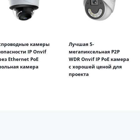
спроводные камеры
Лучшая 5-
зопасности IP Onvif
мегапиксельная P2P
рез Ethernet PoE
WDR Onvif IP PoE камера
польная камера
с хорошей ценой для
проекта