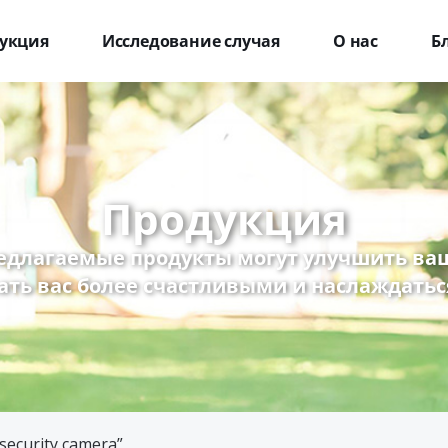
укция
Исследование случая
О нас
Б
Продукция
едлагаемые продукты могут улучшить ваш
ать вас более счастливыми и наслаждатьс
security camera”