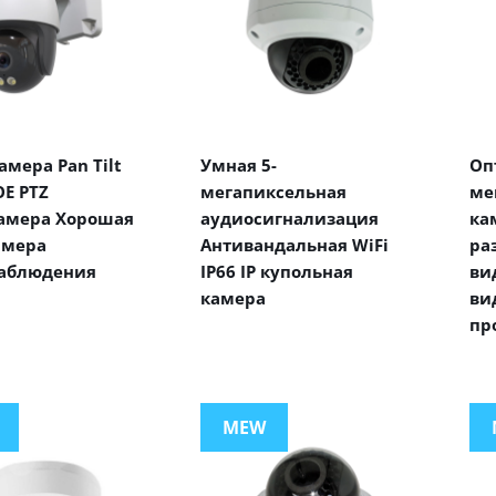
мера Pan Tilt
Умная 5-
Оп
E PTZ
мегапиксельная
ме
амера Хорошая
аудиосигнализация
ка
амера
Антивандальная WiFi
ра
аблюдения
IP66 IP купольная
ви
камера
ви
пр
MEW