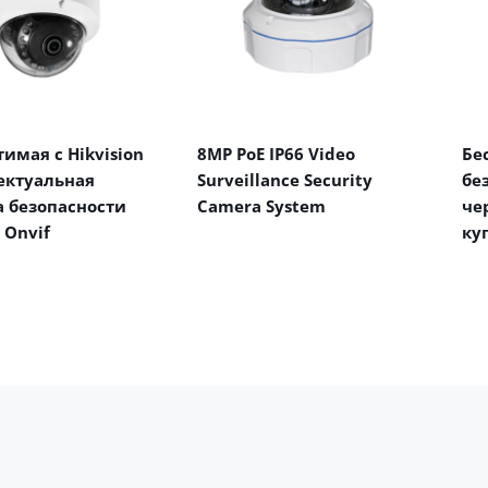
имая с Hikvision
8MP PoE IP66 Video
Бе
ектуальная
Surveillance Security
бе
 безопасности
Camera System
че
 Onvif
ку