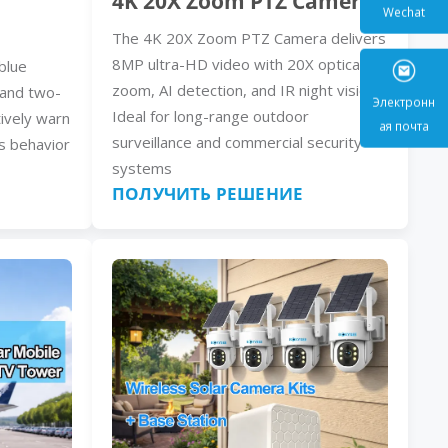
4K 20X Zoom PTZ Camera
The 4K 20X Zoom PTZ Camera delivers
Wecha
8MP ultra-HD video with 20X optical
blue
zoom, AI detection, and IR night vision.
, and two-
Ideal for long-range outdoor
ively warn
surveillance and commercial security
s behavior
Электр
systems
ая поч
ПОЛУЧИТЬ РЕШЕНИЕ