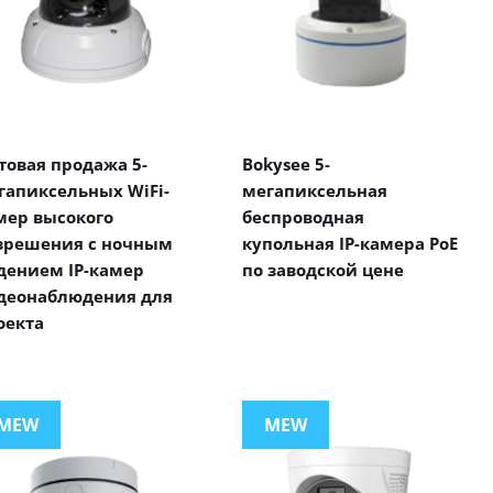
товая продажа 5-
Bokysee 5-
гапиксельных WiFi-
мегапиксельная
мер высокого
беспроводная
зрешения с ночным
купольная IP-камера PoE
дением IP-камер
по заводской цене
деонаблюдения для
оекта
MEW
MEW