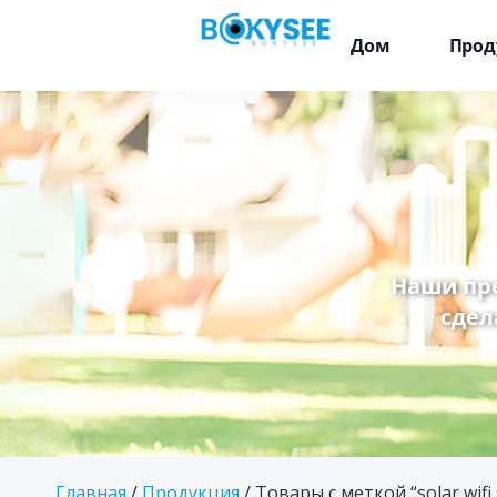
Дом
Прод
Наши пр
сдел
Главная
/
Продукция
/ Товары с меткой “solar wifi 