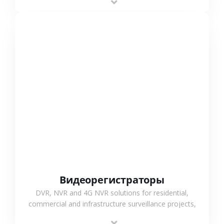
monitoring and flexible coverage.
СМОТРЕТЬ БОЛЬШЕ
Видеорегистраторы
DVR, NVR and 4G NVR solutions for residential,
commercial and infrastructure surveillance projects,
supporting stable recording and system integration.