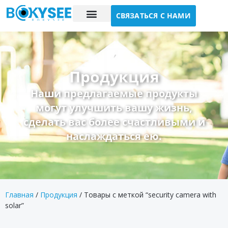
СВЯЗАТЬСЯ С НАМИ
Исследование случая
О нас
Продукция
Наши предлагаемые продукты
могут улучшить вашу жизнь,
сделать вас более счастливыми и
наслаждаться ею.
Главная
/
Продукция
/ Товары с меткой “security camera with
solar”