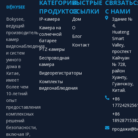
КАТЕГОРИИ
БЫСТРЫЕ
СВЯЗАТЬС
ПРОДУКТОВ
ССЫЛКИ
С НАМИ
Bokysee,
IP-камера
Дом
Здание №
4,
ведущий
Камера на
О
Huateng
производитель
солнечной
Блог
Smart
камер
батарее
Контакт
Valley,
видеонаблюдения
PTZ-камеры
проспект
и систем
Беспроводная
Кайчуан
умного
камера
№ 728,
дома в
район
Видеорегистраторы
Китае,
Хуанпу,
имеет
Комплекты
Гуанчжоу,
более чем
видеонаблюдения
Китай.
10-летний
+86
опыт
1772429256
предоставления
комплексных
+86
1892871538
решений
безопасности,
продажи@bo
включая IP,