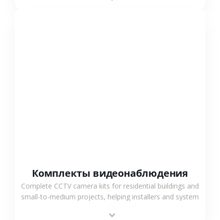
СМОТРЕТЬ БОЛЬШЕ
Комплекты видеонаблюдения
Complete CCTV camera kits for residential buildings and
small-to-medium projects, helping installers and system
integrators simplify deployment and reduce sourcing
time.