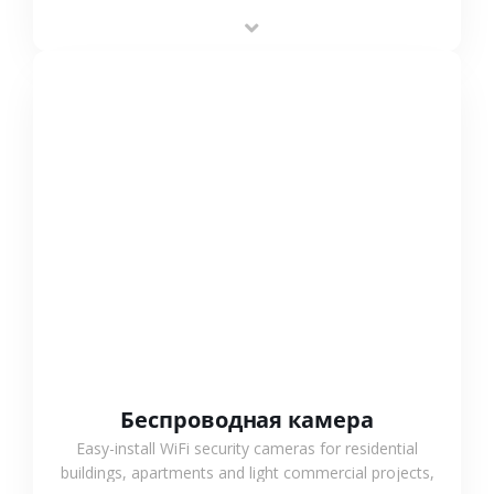
stable performance, high compatibility and OEM & ODM
support.
СМОТРЕТЬ БОЛЬШЕ
Беспроводная камера
Easy-install WiFi security cameras for residential
buildings, apartments and light commercial projects,