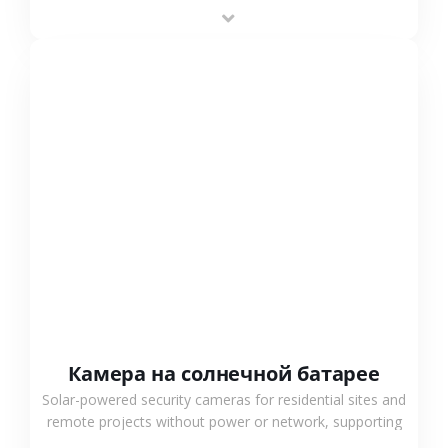
providing flexible deployment and cost-effective
surveillance solutions.
СМОТРЕТЬ БОЛЬШЕ
Камера на солнечной батарее
Solar-powered security cameras for residential sites and
remote projects without power or network, supporting
low-power operation, 4G or WiFi connection and