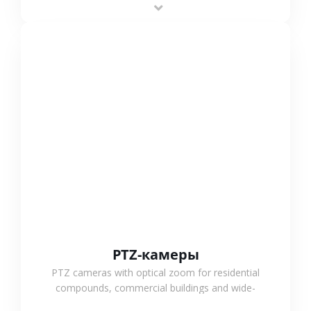
outdoor monitoring.
СМОТРЕТЬ БОЛЬШЕ
PTZ-камеры
PTZ cameras with optical zoom for residential
compounds, commercial buildings and wide-
area projects, enabling long-distance