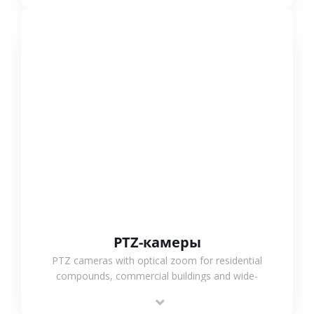
СМОТРЕТЬ БОЛЬШЕ
PTZ-камеры
PTZ cameras with optical zoom for residential
compounds, commercial buildings and wide-
area projects, enabling long-distance
monitoring and flexible coverage.