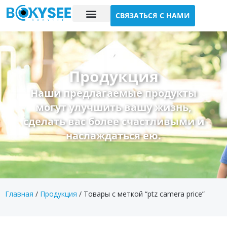
СВЯЗАТЬСЯ С НАМИ
Исследование случая
О нас
Продукция
Наши предлагаемые продукты
могут улучшить вашу жизнь,
сделать вас более счастливыми и
наслаждаться ею.
Главная
/
Продукция
/ Товары с меткой “ptz camera price”