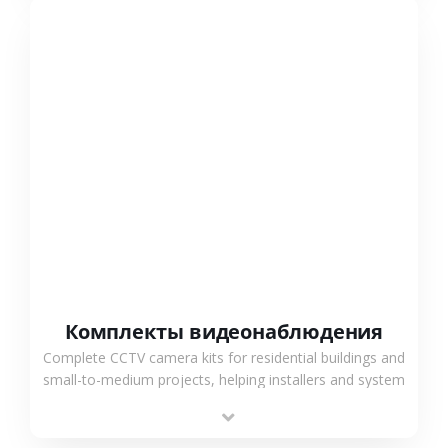
СМОТРЕТЬ БОЛЬШЕ
Комплекты видеонаблюдения
Complete CCTV camera kits for residential buildings and
small-to-medium projects, helping installers and system
integrators simplify deployment and reduce sourcing
time.