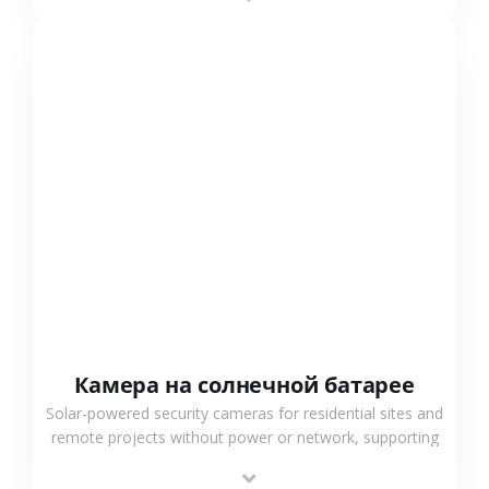
surveillance solutions.
СМОТРЕТЬ БОЛЬШЕ
Камера на солнечной батарее
Solar-powered security cameras for residential sites and
remote projects without power or network, supporting
low-power operation, 4G or WiFi connection and
outdoor monitoring.