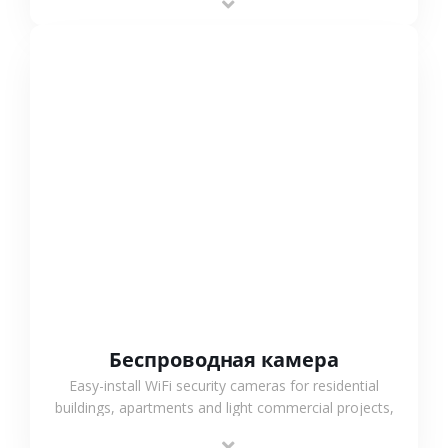
support.
СМОТРЕТЬ БОЛЬШЕ
Беспроводная камера
Easy-install WiFi security cameras for residential
buildings, apartments and light commercial projects,
providing flexible deployment and cost-effective