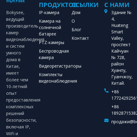
ПРОДУКТОВ
ССЫЛКИ
С НАМИ
Bokysee,
IP-камера
Дом
Здание №
4,
ведущий
Камера на
О
Huateng
производитель
солнечной
Блог
Smart
камер
батарее
Контакт
Valley,
видеонаблюдения
PTZ-камеры
проспект
и систем
Беспроводная
Кайчуан
умного
камера
№ 728,
дома в
район
Видеорегистраторы
Китае,
Хуанпу,
имеет
Комплекты
Гуанчжоу,
более чем
видеонаблюдения
Китай.
10-летний
+86
опыт
1772429256
предоставления
комплексных
+86
1892871538
решений
безопасности,
продажи@bo
включая IP,
WiFi и