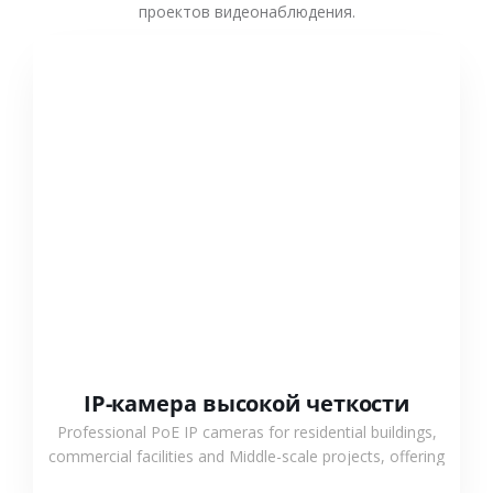
проектов видеонаблюдения.
СМОТРЕТЬ БОЛЬШЕ
IP-камера высокой четкости
Professional PoE IP cameras for residential buildings,
commercial facilities and Middle-scale projects, offering
stable performance, high compatibility and OEM & ODM