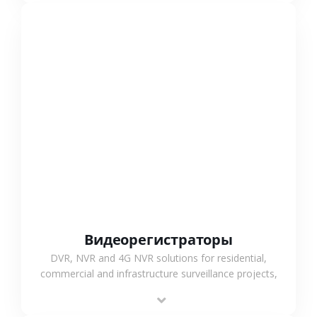
СМОТРЕТЬ БОЛЬШЕ
Видеорегистраторы
DVR, NVR and 4G NVR solutions for residential,
commercial and infrastructure surveillance projects,
supporting stable recording and system integration.