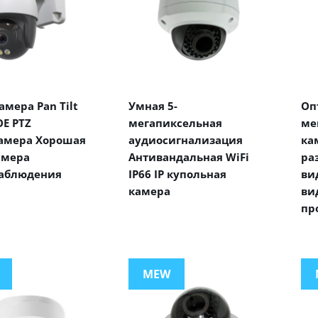
мера Pan Tilt
Умная 5-
Оп
E PTZ
мегапиксельная
ме
амера Хорошая
аудиосигнализация
ка
амера
Антивандальная WiFi
ра
аблюдения
IP66 IP купольная
ви
камера
ви
пр
MEW