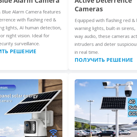
Blue Alarm Camera
Active Deterrence
Cameras
 Blue Alarm Camera features
errence with flashing red &
Equipped with flashing red & 
ng lights, AI human detection,
warning lights, built-in sirens
lor night vision. Ideal for
way audio, these cameras act
curity surveillance.
intruders and deter suspiciou
ТЬ РЕШЕНИЕ
in real time.
ПОЛУЧИТЬ РЕШЕНИЕ