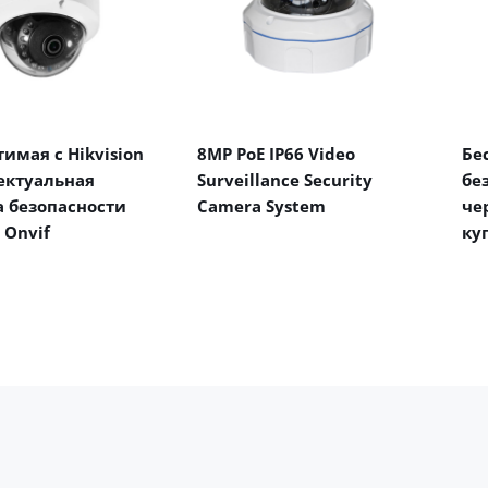
имая с Hikvision
8MP PoE IP66 Video
Бе
ектуальная
Surveillance Security
бе
 безопасности
Camera System
че
 Onvif
ку