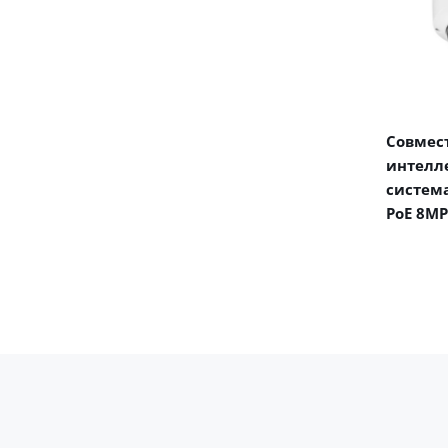
Совмест
интелл
система
PoE 8MP