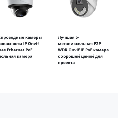
спроводные камеры
Лучшая 5-
зопасности IP Onvif
мегапиксельная P2P
рез Ethernet PoE
WDR Onvif IP PoE камера
польная камера
с хорошей ценой для
проекта