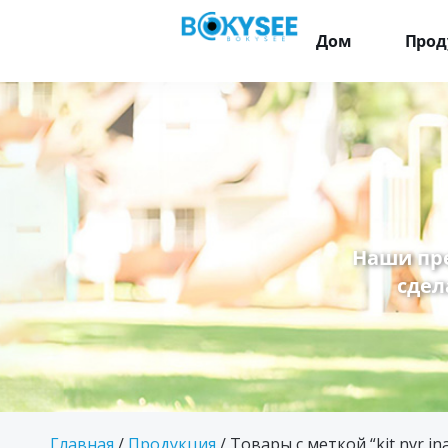
Дом
Прод
Наши пр
сдел
Главная
/
Продукция
/ Товары с меткой “kit nvr ina