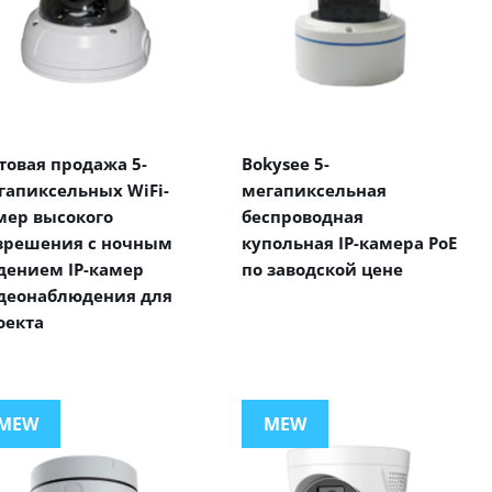
товая продажа 5-
Bokysee 5-
гапиксельных WiFi-
мегапиксельная
мер высокого
беспроводная
зрешения с ночным
купольная IP-камера PoE
дением IP-камер
по заводской цене
деонаблюдения для
оекта
MEW
MEW