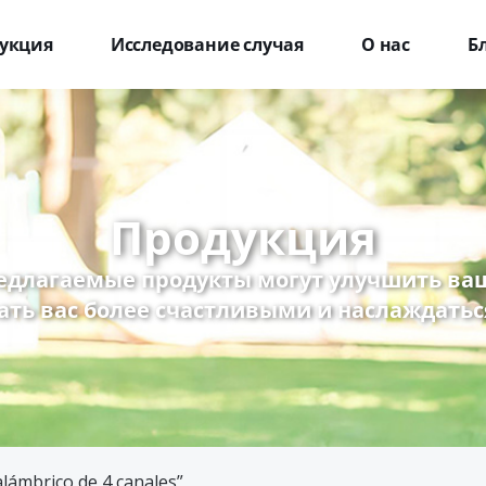
укция
Исследование случая
О нас
Б
Продукция
едлагаемые продукты могут улучшить ваш
ать вас более счастливыми и наслаждатьс
lámbrico de 4 canales”