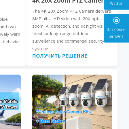
4K 20X Zoom PTZ Camera
The 4K 20X Zoom PTZ Camera delivers
Wecha
8MP ultra-HD video with 20X optical
blue
zoom, AI detection, and IR night vision.
, and two-
Ideal for long-range outdoor
ively warn
surveillance and commercial security
s behavior
Электр
systems
ая поч
ПОЛУЧИТЬ РЕШЕНИЕ