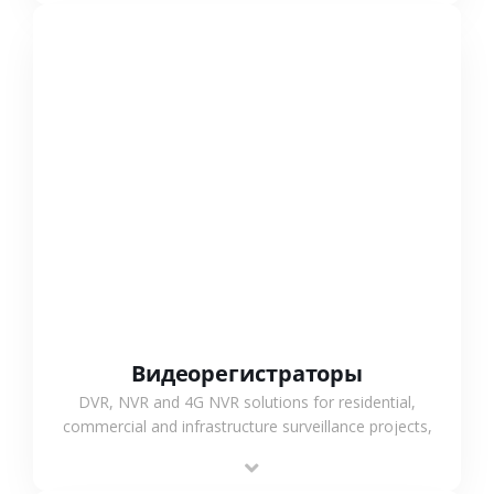
СМОТРЕТЬ БОЛЬШЕ
Видеорегистраторы
DVR, NVR and 4G NVR solutions for residential,
commercial and infrastructure surveillance projects,
supporting stable recording and system integration.