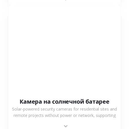
surveillance solutions.
СМОТРЕТЬ БОЛЬШЕ
Камера на солнечной батарее
Solar-powered security cameras for residential sites and
remote projects without power or network, supporting
low-power operation, 4G or WiFi connection and
outdoor monitoring.