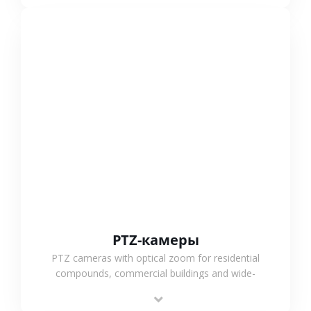
СМОТРЕТЬ БОЛЬШЕ
PTZ-камеры
PTZ cameras with optical zoom for residential
compounds, commercial buildings and wide-
area projects, enabling long-distance
monitoring and flexible coverage.