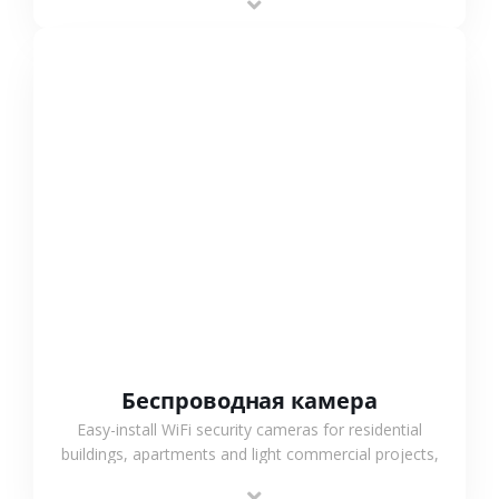
support.
СМОТРЕТЬ БОЛЬШЕ
Беспроводная камера
Easy-install WiFi security cameras for residential
buildings, apartments and light commercial projects,
providing flexible deployment and cost-effective