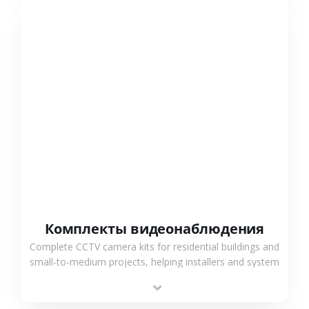
СМОТРЕТЬ БОЛЬШЕ
Комплекты видеонаблюдения
Complete CCTV camera kits for residential buildings and
small-to-medium projects, helping installers and system
integrators simplify deployment and reduce sourcing
time.