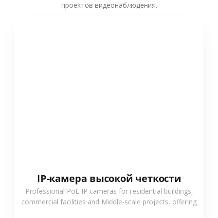
проектов видеонаблюдения.
СМОТРЕТЬ БОЛЬШЕ
IP-камера высокой четкости
Professional PoE IP cameras for residential buildings,
commercial facilities and Middle-scale projects, offering
stable performance, high compatibility and OEM & ODM