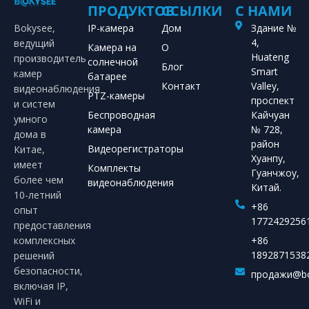
ПРОДУКТОВ
ССЫЛКИ
С НАМИ
Bokysee,
IP-камера
Дом
Здание №
4,
ведущий
Камера на
О
Huateng
производитель
солнечной
Блог
Smart
камер
батарее
Контакт
Valley,
видеонаблюдения
PTZ-камеры
проспект
и систем
Беспроводная
Кайчуан
умного
камера
№ 728,
дома в
район
Видеорегистраторы
Китае,
Хуанпу,
имеет
Комплекты
Гуанчжоу,
более чем
видеонаблюдения
Китай.
10-летний
+86
опыт
1772429256
предоставления
комплексных
+86
1892871538
решений
безопасности,
продажи@bo
включая IP,
WiFi и