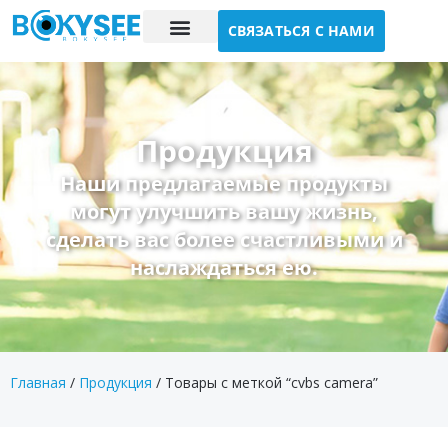
СВЯЗАТЬСЯ С НАМИ
Исследование случая
О нас
Продукция
Наши предлагаемые продукты
могут улучшить вашу жизнь,
сделать вас более счастливыми и
наслаждаться ею.
Главная
/
Продукция
/ Товары с меткой “cvbs camera”