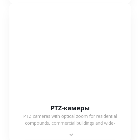
СМОТРЕТЬ БОЛЬШЕ
PTZ-камеры
PTZ cameras with optical zoom for residential
compounds, commercial buildings and wide-
area projects, enabling long-distance
monitoring and flexible coverage.