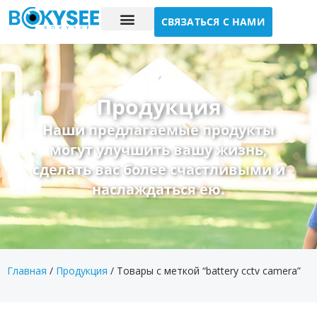
СВЯЗАТЬСЯ С НАМИ
Исследование случая
О нас
Продукция
Наши предлагаемые продукты
могут улучшить вашу жизнь,
сделать вас более счастливыми и
наслаждаться ею.
Главная
/
Продукция
/ Товары с меткой “battery cctv camera”