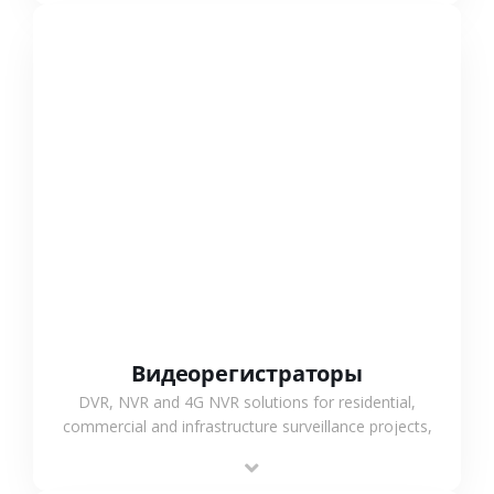
СМОТРЕТЬ БОЛЬШЕ
Видеорегистраторы
DVR, NVR and 4G NVR solutions for residential,
commercial and infrastructure surveillance projects,
supporting stable recording and system integration.