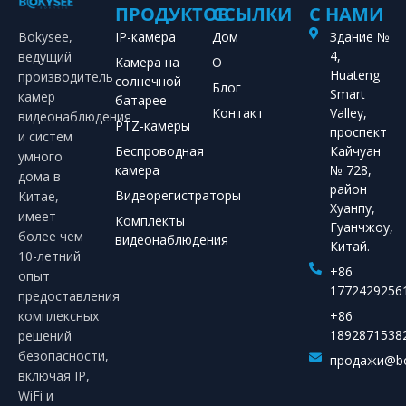
ПРОДУКТОВ
ССЫЛКИ
С НАМИ
Bokysee,
IP-камера
Дом
Здание №
4,
ведущий
Камера на
О
Huateng
производитель
солнечной
Блог
Smart
камер
батарее
Контакт
Valley,
видеонаблюдения
PTZ-камеры
проспект
и систем
Беспроводная
Кайчуан
умного
камера
№ 728,
дома в
район
Видеорегистраторы
Китае,
Хуанпу,
имеет
Комплекты
Гуанчжоу,
более чем
видеонаблюдения
Китай.
10-летний
+86
опыт
1772429256
предоставления
комплексных
+86
1892871538
решений
безопасности,
продажи@bo
включая IP,
WiFi и