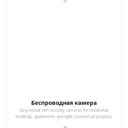
support.
СМОТРЕТЬ БОЛЬШЕ
Беспроводная камера
Easy-install WiFi security cameras for residential
buildings, apartments and light commercial projects,
providing flexible deployment and cost-effective