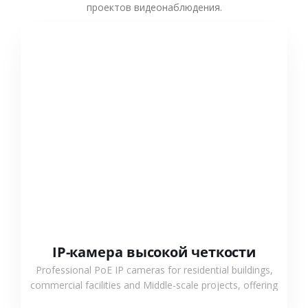
проектов видеонаблюдения.
СМОТРЕТЬ БОЛЬШЕ
IP-камера высокой четкости
Professional PoE IP cameras for residential buildings,
commercial facilities and Middle-scale projects, offering
stable performance, high compatibility and OEM & ODM