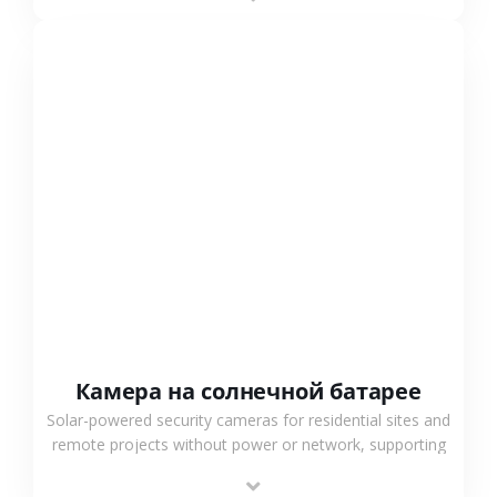
surveillance solutions.
СМОТРЕТЬ БОЛЬШЕ
Камера на солнечной батарее
Solar-powered security cameras for residential sites and
remote projects without power or network, supporting
low-power operation, 4G or WiFi connection and
outdoor monitoring.