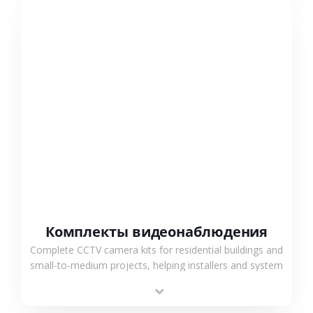
СМОТРЕТЬ БОЛЬШЕ
Комплекты видеонаблюдения
Complete CCTV camera kits for residential buildings and
small-to-medium projects, helping installers and system
integrators simplify deployment and reduce sourcing
time.