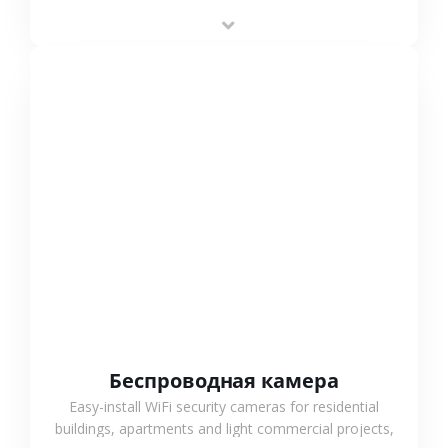
stable performance, high compatibility and OEM & ODM
support.
СМОТРЕТЬ БОЛЬШЕ
Беспроводная камера
Easy-install WiFi security cameras for residential
buildings, apartments and light commercial projects,