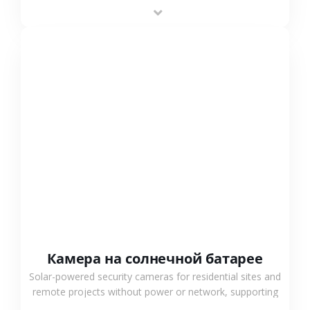
providing flexible deployment and cost-effective
surveillance solutions.
СМОТРЕТЬ БОЛЬШЕ
Камера на солнечной батарее
Solar-powered security cameras for residential sites and
remote projects without power or network, supporting
low-power operation, 4G or WiFi connection and