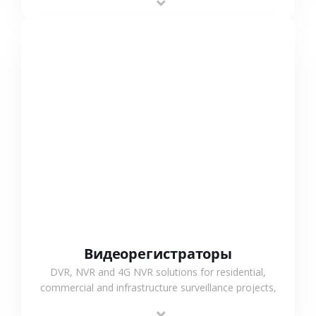
monitoring and flexible coverage.
СМОТРЕТЬ БОЛЬШЕ
Видеорегистраторы
DVR, NVR and 4G NVR solutions for residential,
commercial and infrastructure surveillance projects,
supporting stable recording and system integration.