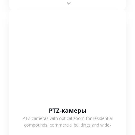
outdoor monitoring.
СМОТРЕТЬ БОЛЬШЕ
PTZ-камеры
PTZ cameras with optical zoom for residential
compounds, commercial buildings and wide-
area projects, enabling long-distance