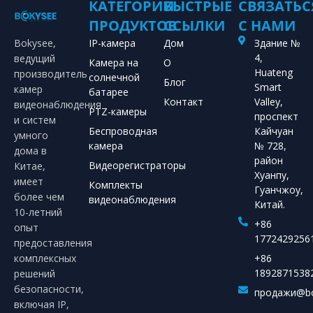
КАТЕГОРИИ
БЫСТРЫЕ
СВЯЗАТЬС
ПРОДУКТОВ
ССЫЛКИ
С НАМИ
Bokysee,
IP-камера
Дом
Здание №
4,
ведущий
Камера на
О
Huateng
производитель
солнечной
Блог
Smart
камер
батарее
Контакт
Valley,
видеонаблюдения
PTZ-камеры
проспект
и систем
Беспроводная
Кайчуан
умного
камера
№ 728,
дома в
район
Видеорегистраторы
Китае,
Хуанпу,
имеет
Комплекты
Гуанчжоу,
более чем
видеонаблюдения
Китай.
10-летний
+86
опыт
1772429256
предоставления
комплексных
+86
1892871538
решений
безопасности,
продажи@bo
включая IP,