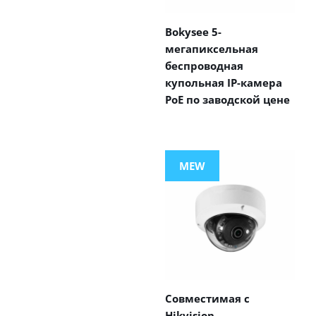
Bokysee 5-
мегапиксельная
беспроводная
купольная IP-камера
PoE по заводской цене
MEW
Совместимая с
Hikvision