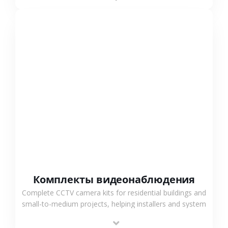
СМОТРЕТЬ БОЛЬШЕ
Комплекты видеонаблюдения
Complete CCTV camera kits for residential buildings and
small-to-medium projects, helping installers and system
integrators simplify deployment and reduce sourcing
time.