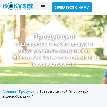
СВЯЗАТЬСЯ С НАМИ
Исследование случая
О нас
Продукция
Наши предлагаемые продукты
могут улучшить вашу жизнь,
сделать вас более счастливыми и
наслаждаться ею.
Главная
/
Продукция
/ Товары с меткой “ahd-камера
видеонаблюдения”