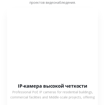
проектов видеонаблюдения.
СМОТРЕТЬ БОЛЬШЕ
IP-камера высокой четкости
Professional PoE IP cameras for residential buildings,
commercial facilities and Middle-scale projects, offering
stable performance, high compatibility and OEM & ODM