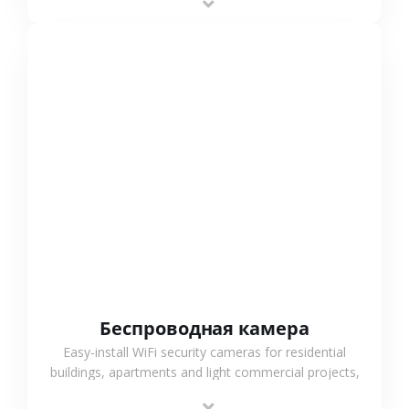
support.
СМОТРЕТЬ БОЛЬШЕ
Беспроводная камера
Easy-install WiFi security cameras for residential
buildings, apartments and light commercial projects,
providing flexible deployment and cost-effective