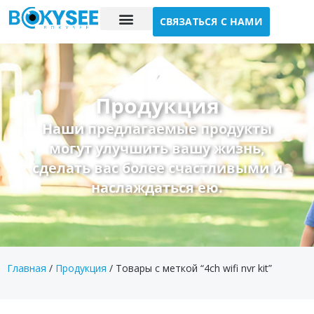
СВЯЗАТЬСЯ С НАМИ
Исследование случая
О нас
Продукция
Наши предлагаемые продукты
могут улучшить вашу жизнь,
сделать вас более счастливыми и
наслаждаться ею.
Главная
/
Продукция
/ Товары с меткой “4ch wifi nvr kit”