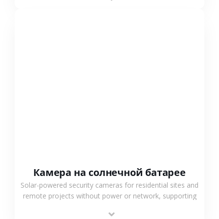
surveillance solutions.
СМОТРЕТЬ БОЛЬШЕ
Камера на солнечной батарее
Solar-powered security cameras for residential sites and
remote projects without power or network, supporting
low-power operation, 4G or WiFi connection and
outdoor monitoring.