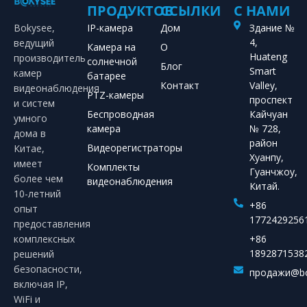
ПРОДУКТОВ
ССЫЛКИ
С НАМИ
Bokysee,
IP-камера
Дом
Здание №
4,
ведущий
Камера на
О
Huateng
производитель
солнечной
Блог
Smart
камер
батарее
Контакт
Valley,
видеонаблюдения
PTZ-камеры
проспект
и систем
Беспроводная
Кайчуан
умного
камера
№ 728,
дома в
район
Видеорегистраторы
Китае,
Хуанпу,
имеет
Комплекты
Гуанчжоу,
более чем
видеонаблюдения
Китай.
10-летний
+86
опыт
1772429256
предоставления
комплексных
+86
1892871538
решений
безопасности,
продажи@bo
включая IP,
WiFi и