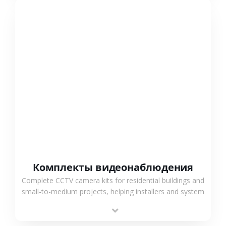
СМОТРЕТЬ БОЛЬШЕ
Комплекты видеонаблюдения
Complete CCTV camera kits for residential buildings and
small-to-medium projects, helping installers and system
integrators simplify deployment and reduce sourcing
time.