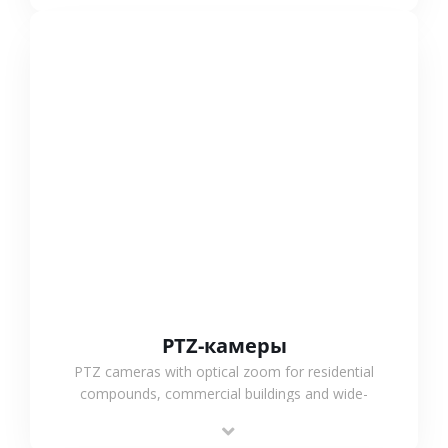
СМОТРЕТЬ БОЛЬШЕ
PTZ-камеры
PTZ cameras with optical zoom for residential
compounds, commercial buildings and wide-
area projects, enabling long-distance
monitoring and flexible coverage.