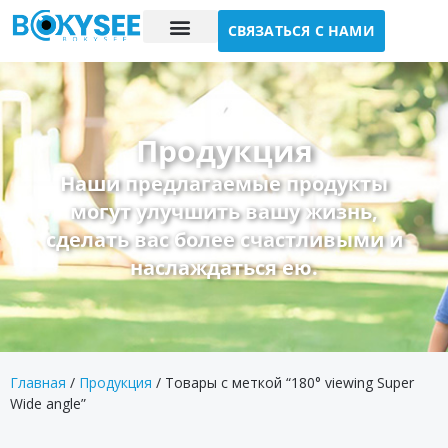
СВЯЗАТЬСЯ С НАМИ
Исследование случая
О нас
Продукция
Наши предлагаемые продукты
могут улучшить вашу жизнь,
сделать вас более счастливыми и
наслаждаться ею.
Главная
/
Продукция
/ Товары с меткой “180° viewing Super
Wide angle”