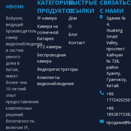
КАТЕГОРИИ
БЫСТРЫЕ
СВЯЗАТЬС
ПРОДУКТОВ
ССЫЛКИ
С НАМИ
Bokysee,
IP-камера
Дом
Здание №
4,
ведущий
Камера на
О
Huateng
производитель
солнечной
Блог
Smart
камер
батарее
Контакт
Valley,
видеонаблюдения
PTZ-камеры
проспект
и систем
Беспроводная
Кайчуан
умного
камера
№ 728,
дома в
район
Видеорегистраторы
Китае,
Хуанпу,
имеет
Комплекты
Гуанчжоу,
более чем
видеонаблюдения
Китай.
10-летний
+86
опыт
1772429256
предоставления
комплексных
+86
1892871538
решений
безопасности,
продажи@bo
включая IP,