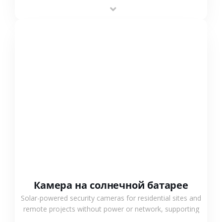
providing flexible deployment and cost-effective
surveillance solutions.
СМОТРЕТЬ БОЛЬШЕ
Камера на солнечной батарее
Solar-powered security cameras for residential sites and
remote projects without power or network, supporting
low-power operation, 4G or WiFi connection and