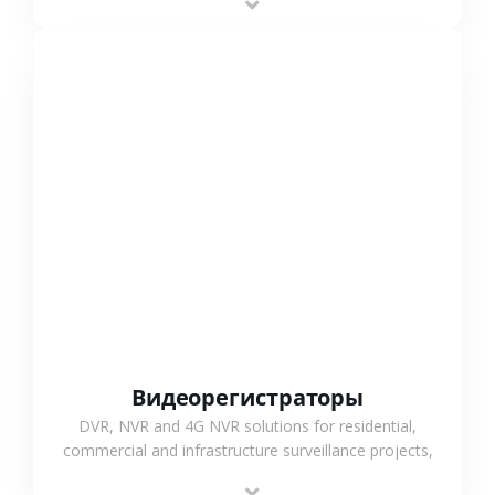
monitoring and flexible coverage.
СМОТРЕТЬ БОЛЬШЕ
Видеорегистраторы
DVR, NVR and 4G NVR solutions for residential,
commercial and infrastructure surveillance projects,
supporting stable recording and system integration.