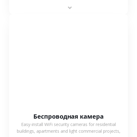
stable performance, high compatibility and OEM & ODM
support.
СМОТРЕТЬ БОЛЬШЕ
Беспроводная камера
Easy-install WiFi security cameras for residential
buildings, apartments and light commercial projects,