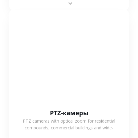
outdoor monitoring.
СМОТРЕТЬ БОЛЬШЕ
PTZ-камеры
PTZ cameras with optical zoom for residential
compounds, commercial buildings and wide-
area projects, enabling long-distance