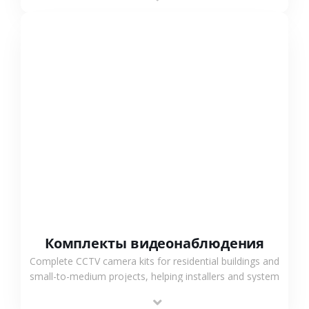
СМОТРЕТЬ БОЛЬШЕ
Комплекты видеонаблюдения
Complete CCTV camera kits for residential buildings and
small-to-medium projects, helping installers and system
integrators simplify deployment and reduce sourcing
time.