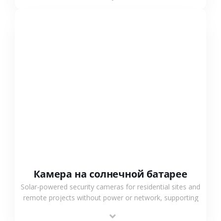
surveillance solutions.
СМОТРЕТЬ БОЛЬШЕ
Камера на солнечной батарее
Solar-powered security cameras for residential sites and
remote projects without power or network, supporting
low-power operation, 4G or WiFi connection and
outdoor monitoring.