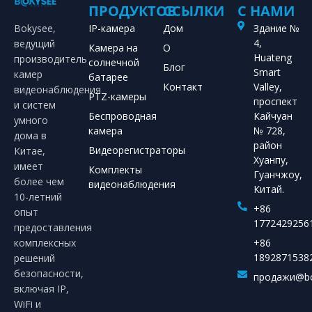
ПРОДУКТОВ
ССЫЛКИ
С НАМИ
Bokysee,
IP-камера
Дом
Здание №
4,
ведущий
Камера на
О
Huateng
производитель
солнечной
Блог
Smart
камер
батарее
Контакт
Valley,
видеонаблюдения
PTZ-камеры
проспект
и систем
Беспроводная
Кайчуан
умного
камера
№ 728,
дома в
район
Видеорегистраторы
Китае,
Хуанпу,
имеет
Комплекты
Гуанчжоу,
более чем
видеонаблюдения
Китай.
10-летний
+86
опыт
1772429256
предоставления
комплексных
+86
1892871538
решений
безопасности,
продажи@bo
включая IP,
WiFi и