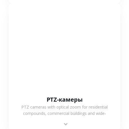
СМОТРЕТЬ БОЛЬШЕ
PTZ-камеры
PTZ cameras with optical zoom for residential
compounds, commercial buildings and wide-
area projects, enabling long-distance
monitoring and flexible coverage.