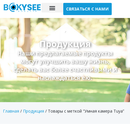
СВЯЗАТЬСЯ С НАМИ
Исследование случая
О нас
Продукция
Наши предлагаемые продукты
могут улучшить вашу жизнь,
сделать вас более счастливыми и
наслаждаться ею.
Главная
/
Продукция
/ Товары с меткой “Умная камера Tuya”