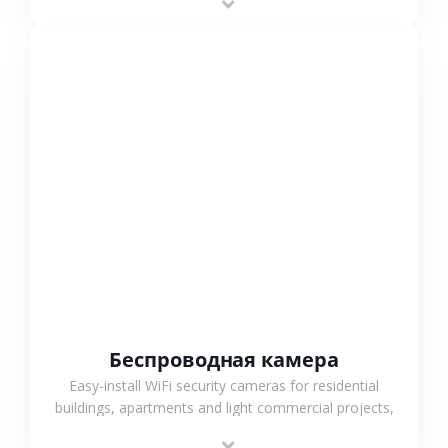
support.
СМОТРЕТЬ БОЛЬШЕ
Беспроводная камера
Easy-install WiFi security cameras for residential
buildings, apartments and light commercial projects,
providing flexible deployment and cost-effective