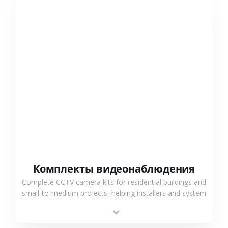
СМОТРЕТЬ БОЛЬШЕ
Комплекты видеонаблюдения
Complete CCTV camera kits for residential buildings and
small-to-medium projects, helping installers and system
integrators simplify deployment and reduce sourcing
time.