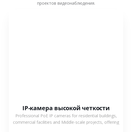
проектов видеонаблюдения.
СМОТРЕТЬ БОЛЬШЕ
IP-камера высокой четкости
Professional PoE IP cameras for residential buildings,
commercial facilities and Middle-scale projects, offering
stable performance, high compatibility and OEM & ODM