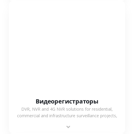
СМОТРЕТЬ БОЛЬШЕ
Видеорегистраторы
DVR, NVR and 4G NVR solutions for residential,
commercial and infrastructure surveillance projects,
supporting stable recording and system integration.