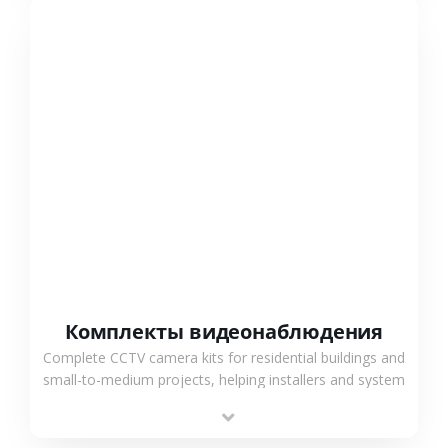
СМОТРЕТЬ БОЛЬШЕ
Комплекты видеонаблюдения
Complete CCTV camera kits for residential buildings and
small-to-medium projects, helping installers and system
integrators simplify deployment and reduce sourcing
time.