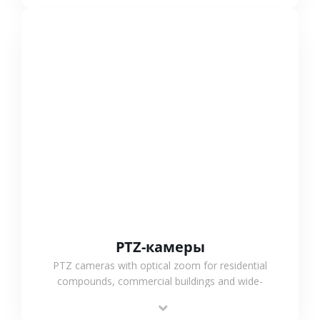
СМОТРЕТЬ БОЛЬШЕ
PTZ-камеры
PTZ cameras with optical zoom for residential
compounds, commercial buildings and wide-
area projects, enabling long-distance
monitoring and flexible coverage.