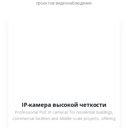
проектов видеонаблюдения.
СМОТРЕТЬ БОЛЬШЕ
IP-камера высокой четкости
Professional PoE IP cameras for residential buildings,
commercial facilities and Middle-scale projects, offering
stable performance, high compatibility and OEM & ODM