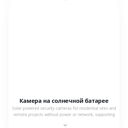
surveillance solutions.
СМОТРЕТЬ БОЛЬШЕ
Камера на солнечной батарее
Solar-powered security cameras for residential sites and
remote projects without power or network, supporting
low-power operation, 4G or WiFi connection and
outdoor monitoring.