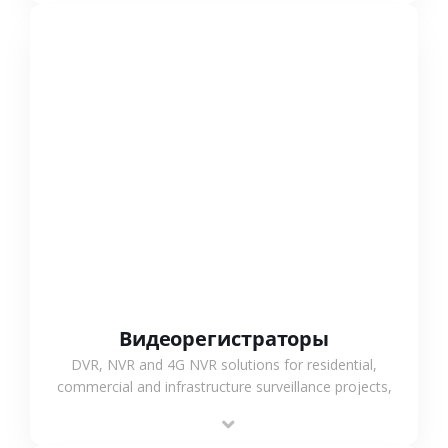
СМОТРЕТЬ БОЛЬШЕ
Видеорегистраторы
DVR, NVR and 4G NVR solutions for residential,
commercial and infrastructure surveillance projects,
supporting stable recording and system integration.