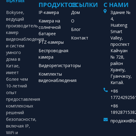
ПРОДУКТОВ
ССЫЛКИ
С НАМИ
Bokysee,
IP-камера
Дом
Здание №
4,
ведущий
Камера на
О
Huateng
производитель
солнечной
Блог
Smart
камер
батарее
Контакт
Valley,
видеонаблюдения
PTZ-камеры
проспект
и систем
Беспроводная
Кайчуан
умного
камера
№ 728,
дома в
район
Видеорегистраторы
Китае,
Хуанпу,
имеет
Комплекты
Гуанчжоу,
более чем
видеонаблюдения
Китай.
10-летний
+86
опыт
1772429256
предоставления
комплексных
+86
1892871538
решений
безопасности,
продажи@bo
включая IP,
WiFi и