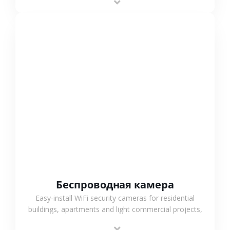
support.
СМОТРЕТЬ БОЛЬШЕ
Беспроводная камера
Easy-install WiFi security cameras for residential
buildings, apartments and light commercial projects,
providing flexible deployment and cost-effective