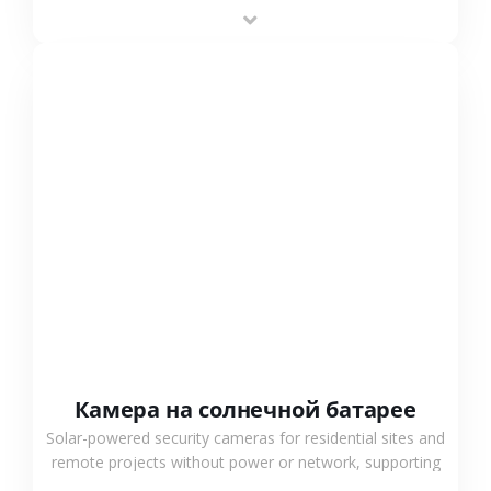
providing flexible deployment and cost-effective
surveillance solutions.
СМОТРЕТЬ БОЛЬШЕ
Камера на солнечной батарее
Solar-powered security cameras for residential sites and
remote projects without power or network, supporting
low-power operation, 4G or WiFi connection and