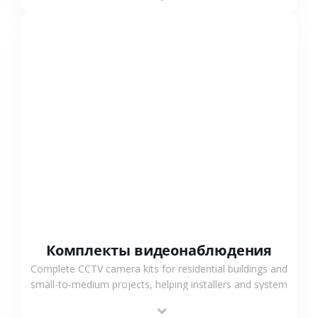
СМОТРЕТЬ БОЛЬШЕ
Комплекты видеонаблюдения
Complete CCTV camera kits for residential buildings and
small-to-medium projects, helping installers and system
integrators simplify deployment and reduce sourcing
time.