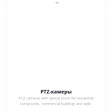
outdoor monitoring.
СМОТРЕТЬ БОЛЬШЕ
PTZ-камеры
PTZ cameras with optical zoom for residential
compounds, commercial buildings and wide-
area projects, enabling long-distance