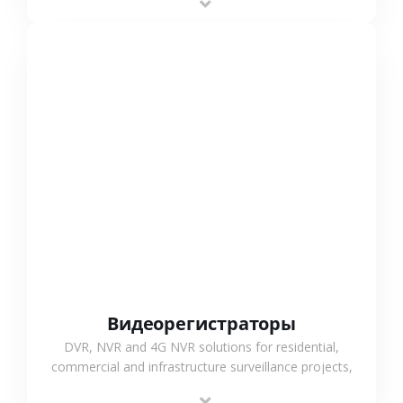
monitoring and flexible coverage.
СМОТРЕТЬ БОЛЬШЕ
Видеорегистраторы
DVR, NVR and 4G NVR solutions for residential,
commercial and infrastructure surveillance projects,
supporting stable recording and system integration.