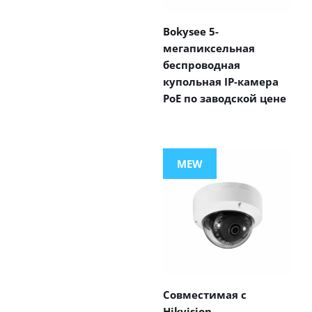
Bokysee 5-
мегапиксельная
беспроводная
купольная IP-камера
PoE по заводской цене
MEW
Совместимая с
Hikvision