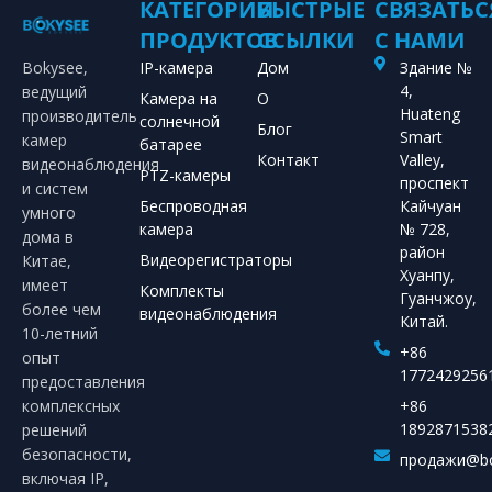
КАТЕГОРИИ
БЫСТРЫЕ
СВЯЗАТЬС
ПРОДУКТОВ
ССЫЛКИ
С НАМИ
Bokysee,
IP-камера
Дом
Здание №
4,
ведущий
Камера на
О
Huateng
производитель
солнечной
Блог
Smart
камер
батарее
Контакт
Valley,
видеонаблюдения
PTZ-камеры
проспект
и систем
Беспроводная
Кайчуан
умного
камера
№ 728,
дома в
район
Видеорегистраторы
Китае,
Хуанпу,
имеет
Комплекты
Гуанчжоу,
более чем
видеонаблюдения
Китай.
10-летний
+86
опыт
1772429256
предоставления
комплексных
+86
1892871538
решений
безопасности,
продажи@bo
включая IP,