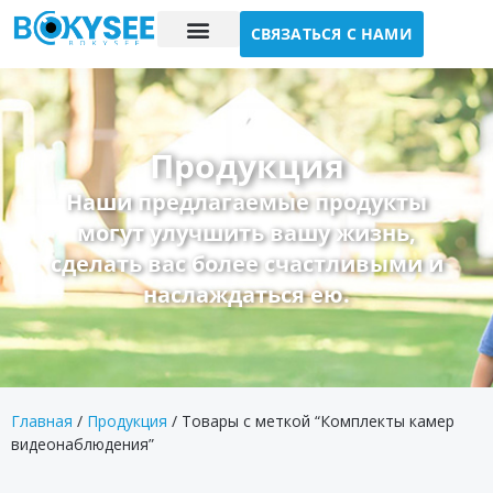
СВЯЗАТЬСЯ С НАМИ
Исследование случая
О нас
Продукция
Наши предлагаемые продукты
могут улучшить вашу жизнь,
сделать вас более счастливыми и
наслаждаться ею.
Главная
/
Продукция
/ Товары с меткой “Комплекты камер
видеонаблюдения”