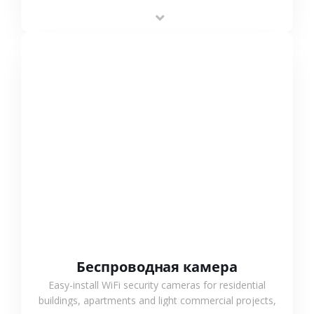
stable performance, high compatibility and OEM & ODM
support.
СМОТРЕТЬ БОЛЬШЕ
Беспроводная камера
Easy-install WiFi security cameras for residential
buildings, apartments and light commercial projects,