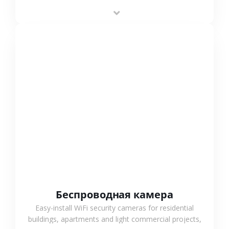
stable performance, high compatibility and OEM & ODM
support.
СМОТРЕТЬ БОЛЬШЕ
Беспроводная камера
Easy-install WiFi security cameras for residential
buildings, apartments and light commercial projects,