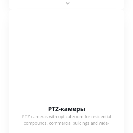
outdoor monitoring.
СМОТРЕТЬ БОЛЬШЕ
PTZ-камеры
PTZ cameras with optical zoom for residential
compounds, commercial buildings and wide-
area projects, enabling long-distance