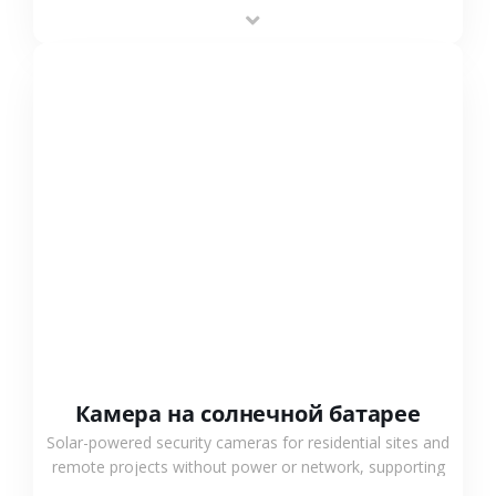
providing flexible deployment and cost-effective
surveillance solutions.
СМОТРЕТЬ БОЛЬШЕ
Камера на солнечной батарее
Solar-powered security cameras for residential sites and
remote projects without power or network, supporting
low-power operation, 4G or WiFi connection and