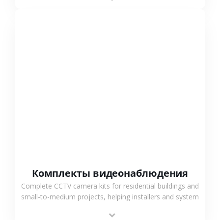
СМОТРЕТЬ БОЛЬШЕ
Комплекты видеонаблюдения
Complete CCTV camera kits for residential buildings and
small-to-medium projects, helping installers and system
integrators simplify deployment and reduce sourcing
time.