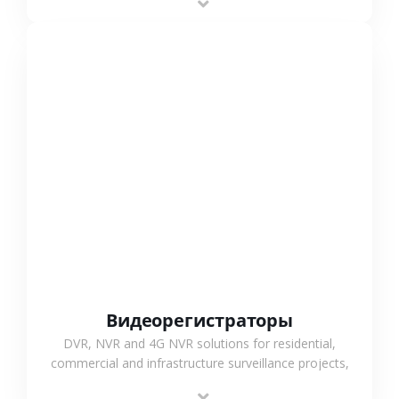
monitoring and flexible coverage.
СМОТРЕТЬ БОЛЬШЕ
Видеорегистраторы
DVR, NVR and 4G NVR solutions for residential,
commercial and infrastructure surveillance projects,
supporting stable recording and system integration.