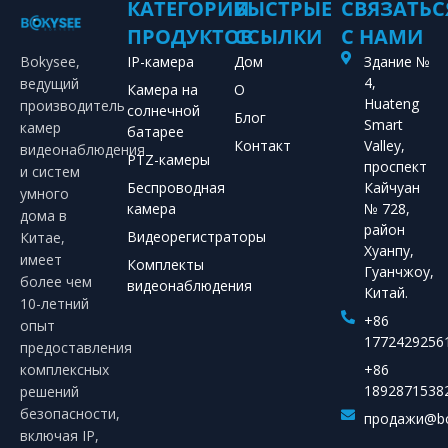
КАТЕГОРИИ
БЫСТРЫЕ
СВЯЗАТЬС
ПРОДУКТОВ
ССЫЛКИ
С НАМИ
Bokysee,
IP-камера
Дом
Здание №
4,
ведущий
Камера на
О
Huateng
производитель
солнечной
Блог
Smart
камер
батарее
Контакт
Valley,
видеонаблюдения
PTZ-камеры
проспект
и систем
Беспроводная
Кайчуан
умного
камера
№ 728,
дома в
район
Видеорегистраторы
Китае,
Хуанпу,
имеет
Комплекты
Гуанчжоу,
более чем
видеонаблюдения
Китай.
10-летний
+86
опыт
1772429256
предоставления
комплексных
+86
1892871538
решений
безопасности,
продажи@bo
включая IP,