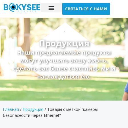
СВЯЗАТЬСЯ С НАМИ
Исследование случая
О нас
Продукция
Наши предлагаемые продукты
могут улучшить вашу жизнь,
сделать вас более счастливыми и
наслаждаться ею.
Главная
/
Продукция
/ Товары с меткой “камеры
безопасности через Ethernet”