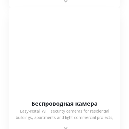
support.
СМОТРЕТЬ БОЛЬШЕ
Беспроводная камера
Easy-install WiFi security cameras for residential
buildings, apartments and light commercial projects,
providing flexible deployment and cost-effective