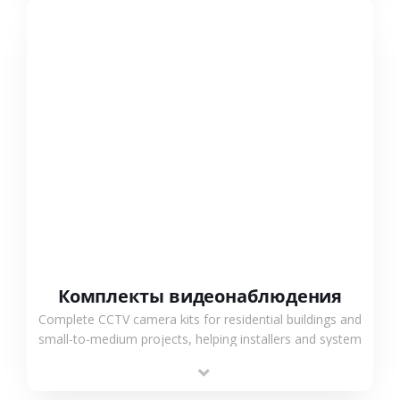
СМОТРЕТЬ БОЛЬШЕ
Комплекты видеонаблюдения
Complete CCTV camera kits for residential buildings and
small-to-medium projects, helping installers and system
integrators simplify deployment and reduce sourcing
time.