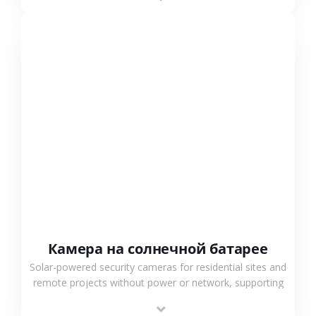
surveillance solutions.
СМОТРЕТЬ БОЛЬШЕ
Камера на солнечной батарее
Solar-powered security cameras for residential sites and
remote projects without power or network, supporting
low-power operation, 4G or WiFi connection and
outdoor monitoring.