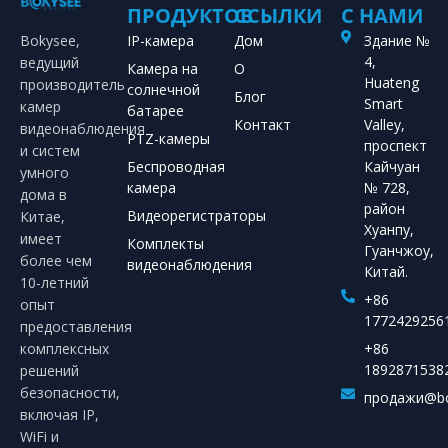
ПРОДУКТОВ
ССЫЛКИ
С НАМИ
Bokysee,
IP-камера
Дом
Здание №
4,
ведущий
Камера на
О
Huateng
производитель
солнечной
Блог
Smart
камер
батарее
Контакт
Valley,
видеонаблюдения
PTZ-камеры
проспект
и систем
Беспроводная
Кайчуан
умного
камера
№ 728,
дома в
район
Видеорегистраторы
Китае,
Хуанпу,
имеет
Комплекты
Гуанчжоу,
более чем
видеонаблюдения
Китай.
10-летний
+86
опыт
1772429256
предоставления
комплексных
+86
1892871538
решений
безопасности,
продажи@bo
включая IP,
WiFi и