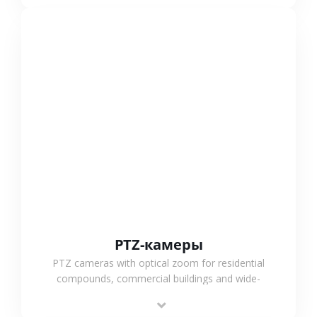
СМОТРЕТЬ БОЛЬШЕ
PTZ-камеры
PTZ cameras with optical zoom for residential
compounds, commercial buildings and wide-
area projects, enabling long-distance
monitoring and flexible coverage.