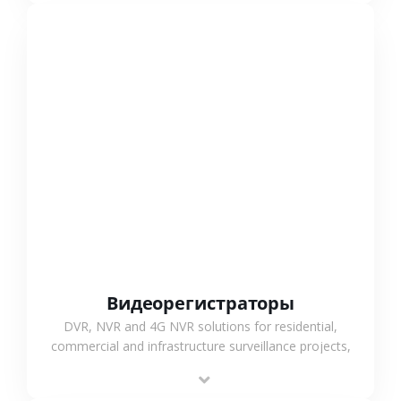
СМОТРЕТЬ БОЛЬШЕ
Видеорегистраторы
DVR, NVR and 4G NVR solutions for residential,
commercial and infrastructure surveillance projects,
supporting stable recording and system integration.