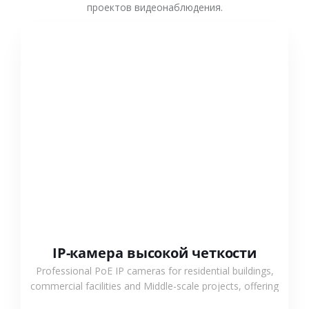
проектов видеонаблюдения.
СМОТРЕТЬ БОЛЬШЕ
IP-камера высокой четкости
Professional PoE IP cameras for residential buildings,
commercial facilities and Middle-scale projects, offering
stable performance, high compatibility and OEM & ODM