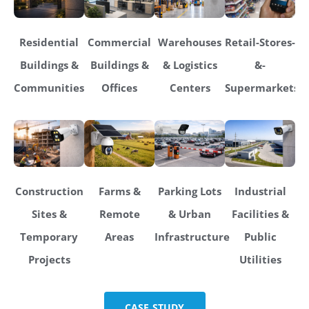
Residential
Commercial
Warehouses
Retail-Stores-
Buildings &
Buildings &
& Logistics
&-
Communities
Offices
Centers
Supermarkets
Construction
Farms &
Parking Lots
Industrial
Sites &
Remote
& Urban
Facilities &
Temporary
Areas
Infrastructure
Public
Projects
Utilities
CASE STUDY