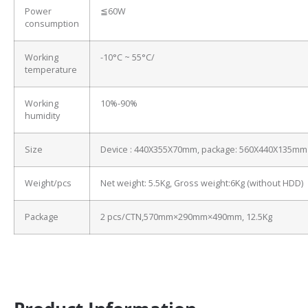
Power
≦60W
consumption
Working
-10°C ~ 55°C/
temperature
Working
10%-90%
humidity
Size
Device : 440X355X70mm, package: 560X440X135mm
Weight/pcs
Net weight: 5.5Kg, Gross weight:6Kg (without HDD)
Package
2 pcs/CTN,570mm×290mm×490mm, 12.5Kg