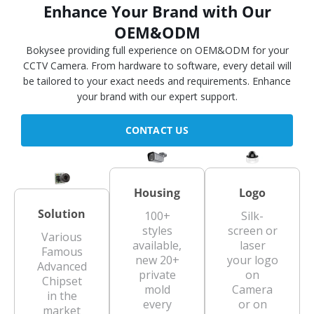
Enhance Your Brand with Our
OEM&ODM
Bokysee providing full experience on OEM&ODM for your
CCTV Camera. From hardware to software, every detail will
be tailored to your exact needs and requirements. Enhance
your brand with our expert support.
CONTACT US
Housing
Logo
Solution
100+
Silk-
styles
screen or
Various
available,
laser
Famous
new 20+
your logo
Advanced
private
on
Chipset
mold
Camera
in the
every
or on
market