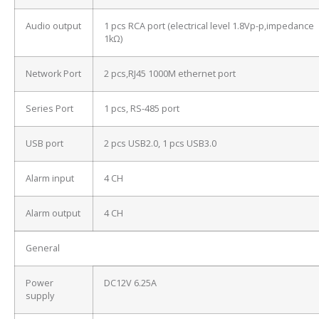
Audio output
1 pcs RCA port (electrical level 1.8Vp-p,impedance
1kΩ)
Network Port
2 pcs,RJ45 1000M ethernet port
Series Port
1 pcs, RS-485 port
USB port
2 pcs USB2.0, 1 pcs USB3.0
Alarm input
4 CH
Alarm output
4 CH
General
Power
DC12V 6.25A
supply