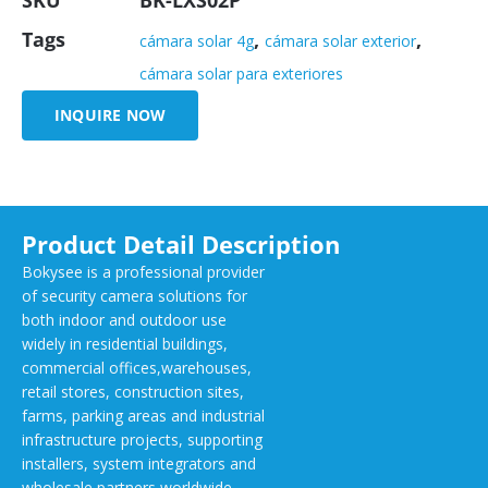
SKU
BK-LXS02P
Tags
,
,
cámara solar 4g
cámara solar exterior
cámara solar para exteriores
INQUIRE NOW
Product Detail Description
Bokysee is a professional provider
of security camera solutions for
both indoor and outdoor use
widely in residential buildings,
commercial offices,warehouses,
retail stores, construction sites,
farms, parking areas and industrial
infrastructure projects, supporting
installers, system integrators and
wholesale partners worldwide.