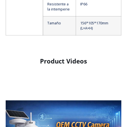
Resistente a
IP66
la intemperie
Tamaño
156*105*170mm
(L×A×H)
Product Videos
Product Display