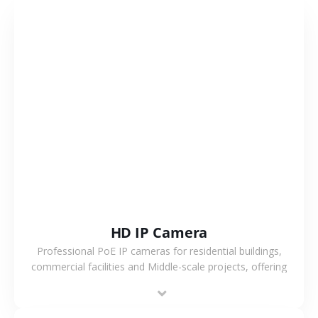
VIEW MORE
HD IP Camera
Professional PoE IP cameras for residential buildings,
commercial facilities and Middle-scale projects, offering
stable performance, high compatibility and OEM & ODM
support.