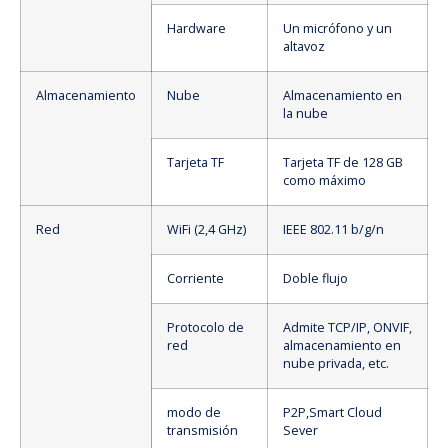
Hardware
Un micrófono y un
altavoz
Almacenamiento
Nube
Almacenamiento en
la nube
Tarjeta TF
Tarjeta TF de 128 GB
como máximo
Red
WiFi (2,4 GHz)
IEEE 802.11 b/g/n
Corriente
Doble flujo
Protocolo de
Admite TCP/IP, ONVIF,
red
almacenamiento en
nube privada, etc.
modo de
P2P,Smart Cloud
transmisión
Sever