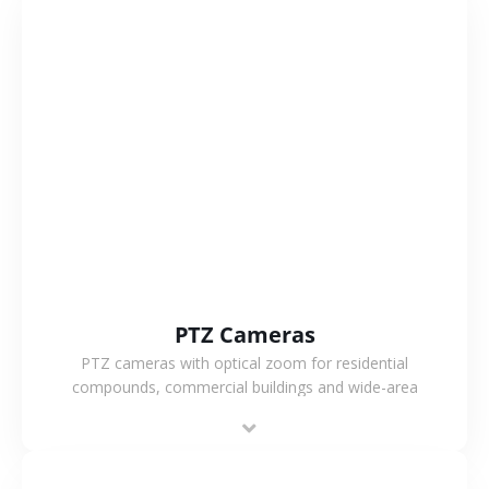
VIEW MORE
PTZ Cameras
PTZ cameras with optical zoom for residential
compounds, commercial buildings and wide-area
projects, enabling long-distance monitoring and
flexible coverage.